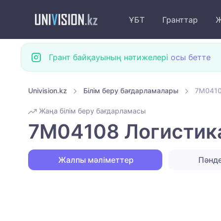
ҰБТ
Гранттар
Ж
Грант байқауының нәтижелері
осы бетте
Univision.kz
Білім беру бағдарламалары
7M0410
Жаңа білім беру бағдарламасы
7M04108 Логистика
Жалпы мәліметтер
Пәнд