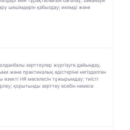
уекелдері мен тұрақтылығын бағалау; заманауи
қару шешімдерін қабылдау; икемді және
олданбалы зерттеулер жүргізуге дайындау,
ми және практикалық әдістеріне негізделген
ы өзекті HR мәселесін тұжырымдау; тиісті
ірлеу; қорытынды зерттеу есебін немесе