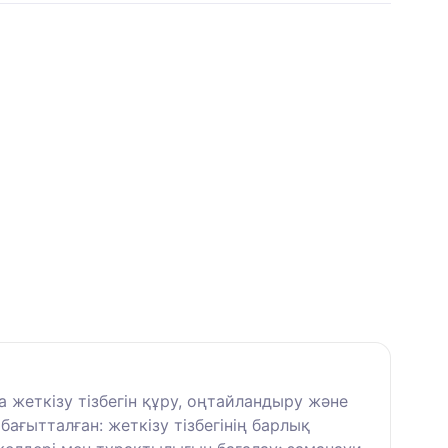
жеткізу тізбегін құру, оңтайландыру және
ағытталған: жеткізу тізбегінің барлық