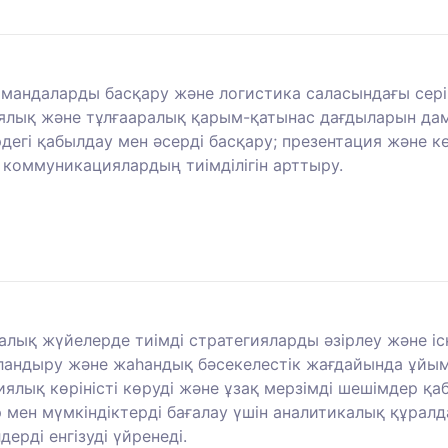
командаларды басқару және логистика саласындағы сер
ялық және тұлғааралық қарым-қатынас дағдыларын дамыт
рдегі қабылдау мен әсерді басқару; презентация және 
 коммуникациялардың тиімділігін арттыру.
лық жүйелерде тиімді стратегияларды әзірлеу және іс
рландыру және жаһандық бәсекелестік жағдайында ұйы
гиялық көріністі көруді және ұзақ мерзімді шешімдер 
дер мен мүмкіндіктерді бағалау үшін аналитикалық құр
ерді енгізуді үйренеді.