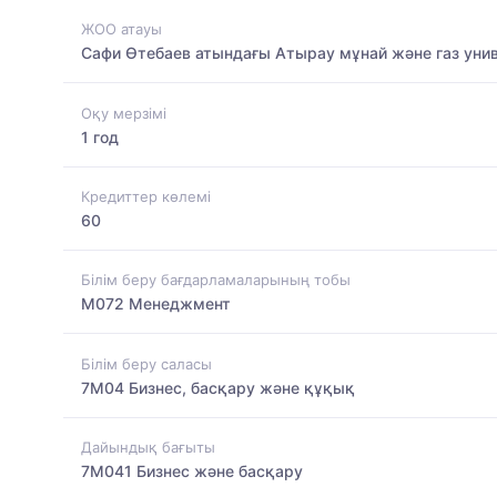
ЖОО атауы
Сафи Өтебаев атындағы Атырау мұнай және газ унив
Оқу мерзімі
1 год
Кредиттер көлемі
60
Білім беру бағдарламаларының тобы
M072 Менеджмент
Білім беру саласы
7M04 Бизнес, басқару және құқық
Дайындық бағыты
7M041 Бизнес және басқару