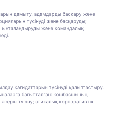
ыларын дамыту, адамдарды басқару және
оцияларын түсінуді және басқаруды;
ді ынталандыруды және командалық
еді.
лдау қағидаттарын түсінуді қалыптастыру,
ыналарға бағытталған: көшбасшының
әсерін түсіну; этикалық корпоративтік