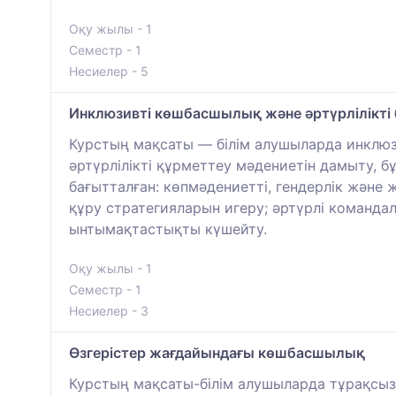
Оқу жылы - 1
Семестр - 1
Несиелер - 5
Инклюзивті көшбасшылық және әртүрлілікті
Курстың мақсаты — білім алушыларда инклю
әртүрлілікті құрметтеу мәдениетін дамыту, 
бағытталған: көпмәдениетті, гендерлік және
құру стратегияларын игеру; әртүрлі командал
ынтымақтастықты күшейту.
Оқу жылы - 1
Семестр - 1
Несиелер - 3
Өзгерістер жағдайындағы көшбасшылық
Курстың мақсаты-білім алушыларда тұрақсыз