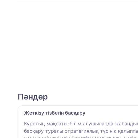
Пәндер
Жеткізу тізбегін басқару
Курстың мақсаты-білім алушыларда жаһандық
басқару туралы стратегиялық түсінік қалыпта