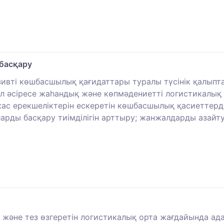
 басқару
зивті көшбасшылық қағидаттары туралы түсінік қалып
бұл әсіресе жаһандық және көпмәдениетті логистикалы
 жас ерекшеліктерін ескеретін көшбасшылық қасиеттерд
арды басқару тиімділігін арттыру; жанжалдарды азайту
 және тез өзгеретін логистикалық орта жағдайында ад