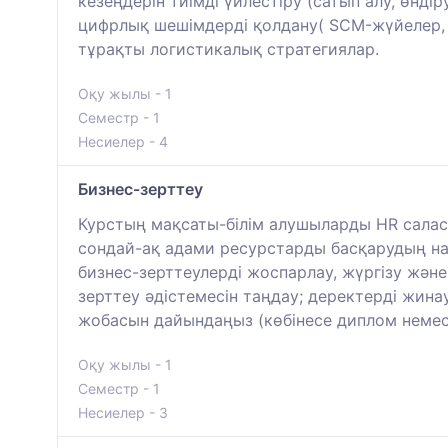
кезеңдерін тиімді үйлестіру (сатып алу, өнді
цифрлық шешімдерді қолдану( SCM-жүйелер, Io
тұрақты логистикалық стратегиялар.
Оқу жылы - 1
Семестр - 1
Несиелер - 4
Бизнес-зерттеу
Курстың мақсаты-білім алушыларды HR салас
сондай-ақ адами ресурстарды басқарудың нақ
бизнес-зерттеулерді жоспарлау, жүргізу жән
зерттеу әдістемесін таңдау; деректерді жина
жобасын дайындаңыз (көбінесе диплом немесе
Оқу жылы - 1
Семестр - 1
Несиелер - 3