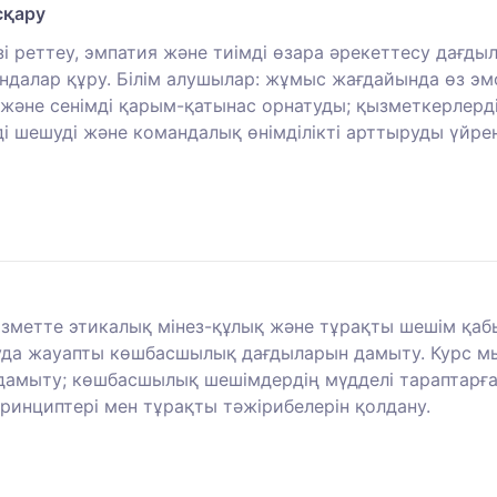
сқару
зі реттеу, эмпатия және тиімді өзара әрекеттесу дағд
андалар құру. Білім алушылар: жұмыс жағдайында өз эм
және сенімді қарым-қатынас орнатуды; қызметкерлер
 шешуді және командалық өнімділікті арттыруды үйрен
зметте этикалық мінез-құлық және тұрақты шешім қабы
руда жауапты көшбасшылық дағдыларын дамыту. Курс м
дамыту; көшбасшылық шешімдердің мүдделі тараптарға 
ринциптері мен тұрақты тәжірибелерін қолдану.