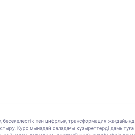
 бәсекелестік пен цифрлық трансформация жағдайында 
стыру. Курс мынадай саладағы құзыреттерді дамытуға б