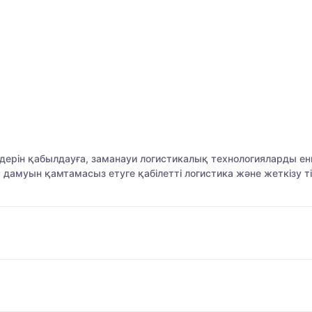
ерін қабылдауға, заманауи логистикалық технологияларды енг
муын қамтамасыз етуге қабілетті логистика және жеткізу тіз