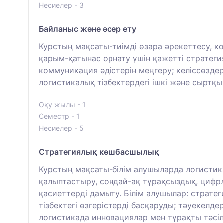
Несиелер - 3
Байланыс және әсер ету
Курстың мақсаты-тиімді өзара әрекеттесу, 
қарым-қатынас орнату үшін қажетті стратеги
коммуникация әдістерін меңгеру; келіссөзде
логистикалық тізбектердегі ішкі және сыртқы
Оқу жылы - 1
Семестр - 1
Несиелер - 5
Стратегиялық көшбасшылық
Курстың мақсаты-білім алушыларда логистика
қалыптастыру, сондай-ақ тұрақсыздық, циф
қасиеттерді дамыту. Білім алушылар: страте
тізбектегі өзгерістерді басқаруды; тәуекел
логистикада инновациялар мен тұрақты тәсілд