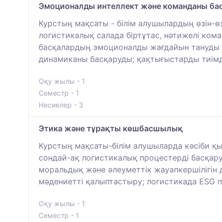
Эмоционалды интеллект және команданы ба
Курстың мақсаты - білім алушылардың өзін-ө
логистикалық салада біртұтас, нәтижелі ком
басқалардың эмоционалды жағдайын тануды 
динамиканы басқаруды; қақтығыстарды тиімді
Оқу жылы - 1
Семестр - 1
Несиелер - 3
Этика және тұрақты көшбасшылық
Курстың мақсаты-білім алушыларда кәсіби қы
сондай-ақ логистикалық процестерді басқа
моральдық және әлеуметтік жауапкершілігін 
мәдениетті қалыптастыру; логистикада ESG п
Оқу жылы - 1
Семестр - 1