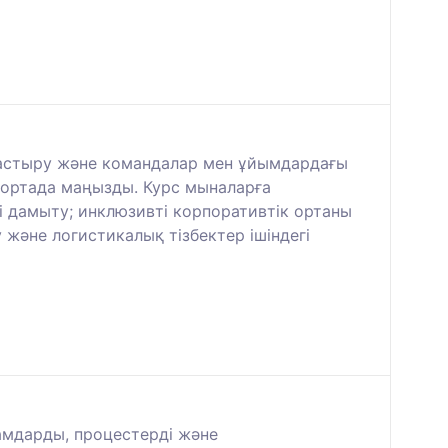
тастыру және командалар мен ұйымдардағы
қ ортада маңызды. Курс мыналарға
і дамыту; инклюзивті корпоративтік ортаны
 және логистикалық тізбектер ішіндегі
амдарды, процестерді және