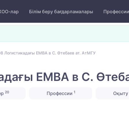
ОО-лар
Білім беру бағдарламалары
Професси
8 Логистикадағы ЕМВА в С. Өтебаев ат. АтМГУ
дағы ЕМВА в С. Өтеба
20
1
ер
Профессии
Оқыту 