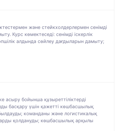
іктестермен және стейкхолдерлермен сенімді
у. Курс көмектеседі: сенімді іскерлік
көпшілік алдында сөйлеу дағдыларын дамыту;
ке асыру бойынша құзыреттіліктерді
мды басқару үшін қажетті көшбасшылық
қабылдауды; команданы және логистикалық
алдарды қолдануды; көшбасшылық арқылы