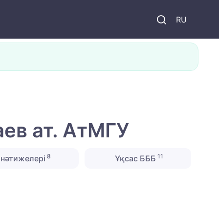
и
RU
ев ат. АтМГУ
8
11
нәтижелері
Ұқсас БББ