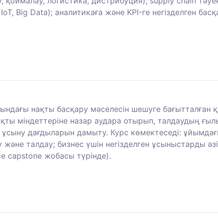
ру, қоймалау, логистика, дистрибуция); supply chain тә
T, Big Data); аналитикаға және KPI-ге негізделген бас
ындағы нақты басқару мәселесін шешуге бағытталған қ
ты міндеттеріне назар аудара отырып, талдаудың ғылы
е ұсыну дағдыларын дамыту. Курс көмектеседі: ұйымдағ
у және талдау; бизнес үшін негізделген ұсыныстарды әз
 capstone жобасы түрінде).