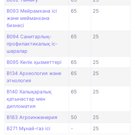
B093 Мейрамхана ісі
65
25
және мейманхана
бизнесі
B094 Санитарлық-
65
25
профилактикалық іс-
шаралар
B095 Көлік қызметтері
65
25
B134 Археология және
65
25
этнология
B140 Халықаралық
65
25
қатынастар мен
дипломатия
B183 Агроинженерия
50
25
B271 Мұнай-газ ісі
-
25