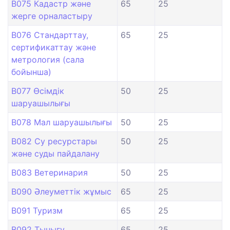
B075 Кадастр және
65
25
жерге орналастыру
B076 Стандарттау,
65
25
сертификаттау және
метрология (сала
бойынша)
B077 Өсімдік
50
25
шаруашылығы
B078 Мал шаруашылығы
50
25
B082 Су ресурстары
50
25
және суды пайдалану
B083 Ветеринария
50
25
B090 Әлеуметтік жұмыс
65
25
B091 Туризм
65
25
B092 Тынығу
65
25