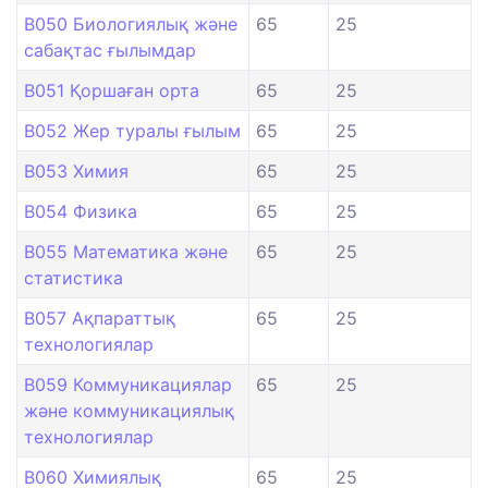
B050 Биологиялық және
65
25
сабақтас ғылымдар
B051 Қоршаған орта
65
25
B052 Жер туралы ғылым
65
25
B053 Химия
65
25
B054 Физика
65
25
B055 Математика және
65
25
статистика
B057 Ақпараттық
65
25
технологиялар
B059 Коммуникациялар
65
25
және коммуникациялық
технологиялар
B060 Химиялық
65
25