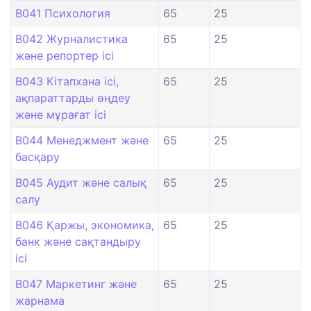
B041 Психология
65
25
B042 Журналистика
65
25
және репортер ісі
B043 Кітапхана ісі,
65
25
ақпараттарды өңдеу
және мұрағат ісі
B044 Менеджмент және
65
25
басқару
B045 Аудит және салық
65
25
салу
B046 Қаржы, экономика,
65
25
банк және сақтандыру
ісі
B047 Маркетинг және
65
25
жарнама