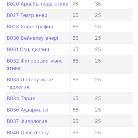
B020 Арнайы педагогика
75
35
B027 Театр өнері
65
25
B028 Хореография
65
25
B030 Бейнелеу өнері
65
25
B031 Сән, дизайн
65
25
B032 Философия және
65
25
этика
B033 Дінтану және
65
25
теология
B034 Тарих
65
25
B036 Аударма ісі
65
25
B037 Филология
65
25
B040 Саясаттану
65
25