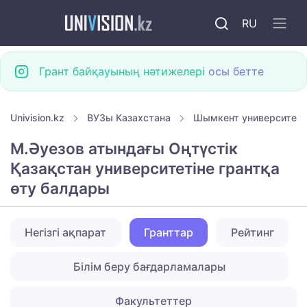
RU
Грант байқауының нәтижелері
осы бетте
Univision.kz
ВУЗы Казахстана
Шымкент университетт
М.Әуезов атындағы Оңтүстік
Қазақстан университетіне грантқа
өту балдары
Негізгі ақпарат
Гранттар
Рейтинг
Білім беру бағдарламалары
Факультеттер