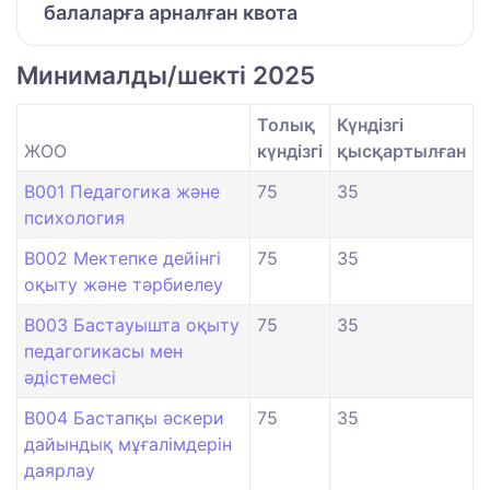
балаларға арналған квота
Минималды/шекті 2025
Толық
Күндізгі
ЖОО
күндізгі
қысқартылған
B001 Педагогика және
75
35
психология
B002 Мектепке дейінгі
75
35
оқыту және тәрбиелеу
B003 Бастауышта оқыту
75
35
педагогикасы мен
әдістемесі
B004 Бастапқы әскери
75
35
дайындық мұғалімдерін
даярлау