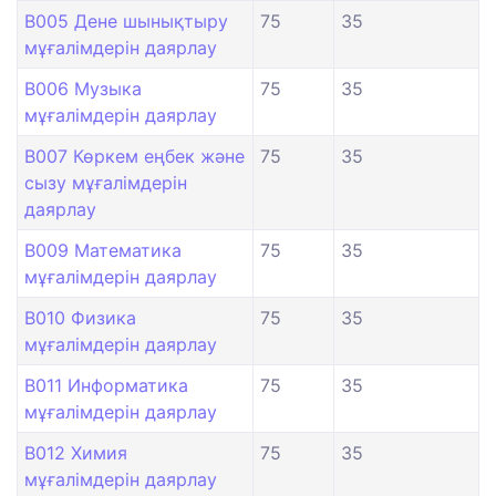
B005 Дене шынықтыру
75
35
мұғалімдерін даярлау
B006 Музыка
75
35
мұғалімдерін даярлау
B007 Көркем еңбек және
75
35
сызу мұғалімдерін
даярлау
B009 Математика
75
35
мұғалімдерін даярлау
B010 Физика
75
35
мұғалімдерін даярлау
B011 Информатика
75
35
мұғалімдерін даярлау
B012 Химия
75
35
мұғалімдерін даярлау