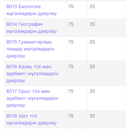
B013 Биология
75
35
мұғалімдерін даярлау
B014 География
75
35
мұғалімдерін даярлау
B015 Гуманитарлық
75
35
пәндер мұғалімдерін
даярлау
B016 Қазақ тілі мен
75
35
әдебиеті мұғалімдерін
даярлау
B017 Орыс тілі мен
75
35
әдебиеті мұғалімдерін
даярлау
B018 Шет тілі
75
35
мұғалімдерін даярлау