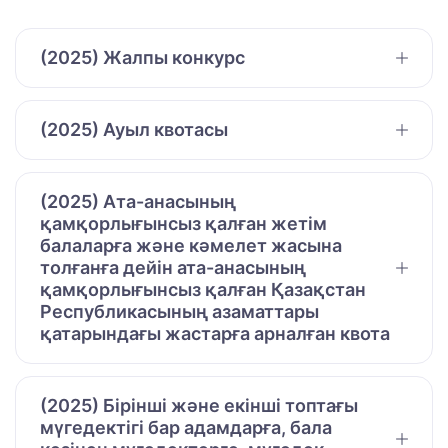
(2025) Жалпы конкурс
(2025) Ауыл квотасы
(2025) Ата-анасының
қамқорлығынсыз қалған жетім
балаларға және кәмелет жасына
толғанға дейін ата-анасының
қамқорлығынсыз қалған Қазақстан
Республикасының азаматтары
қатарындағы жастарға арналған квота
(2025) Бірінші және екінші топтағы
мүгедектігі бар адамдарға, бала