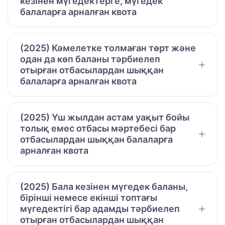
кезінен мүгедектерге, мүгедек
балаларға арналған квота
(2025) Кәмелетке толмаған төрт және
одан да көп баланы тәрбиелеп
отырған отбасылардан шыққан
балаларға арналған квота
(2025) Үш жылдан астам уақыт бойы
толық емес отбасы мәртебесі бар
отбасылардан шыққан балаларға
арналған квота
(2025) Бала кезінен мүгедек баланы,
бірінші немесе екінші топтағы
мүгедектігі бар адамды тәрбиелеп
отырған отбасылардан шыққан