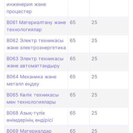
инженерия және
процестер
B061 Материалтану және
65
25
технологиялар
B062 Электр техникасы
65
25
және электроэнергетика
B063 Электр техникасы
65
25
және автоматтандыру
B064 Механика және
65
25
металл өңдеу
B065 Көлік техникасы
65
25
мен технологиялары
B068 Азық-түлік
65
25
өнімдерінің өндірісі
B069 Материалдар
65
25