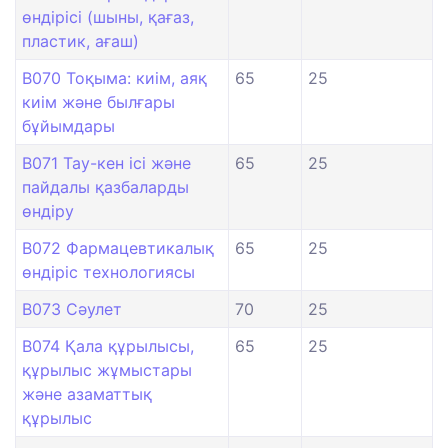
өндірісі (шыны, қағаз,
пластик, ағаш)
B070 Тоқыма: киім, аяқ
65
25
киім және былғары
бұйымдары
B071 Тау-кен ісі және
65
25
пайдалы қазбаларды
өндіру
B072 Фармацевтикалық
65
25
өндіріс технологиясы
B073 Сәулет
70
25
B074 Қала құрылысы,
65
25
құрылыс жұмыстары
және азаматтық
құрылыс