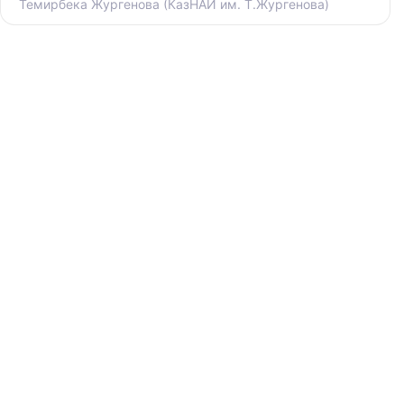
Темирбека Жургенова (КазНАИ им. Т.Жургенова)