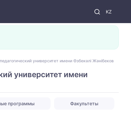
KZ
педагогический университет имени Өзбекәлі Жәнібеков
кий университет имени
ные программы
Факультеты