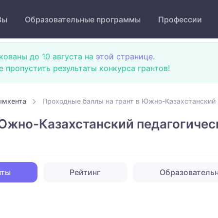
Зы
Образовательные программы
Профессии
кованы до 10 августа на
этой странице
.
не пропустить результаты конкурса грантов!
ымкента
Проходные баллы на грант в Южно-Казахстанский 
 Южно-Казахстанский педагогичес
нты
Рейтинг
Образователь