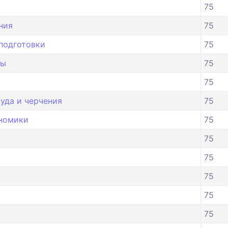
75
ния
75
подготовки
75
ры
75
75
уда и черчения
75
ономики
75
75
75
75
75
75