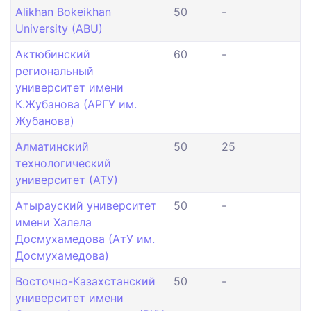
Alikhan Bokeikhan
50
-
University (ABU)
Актюбинский
60
-
региональный
университет имени
К.Жубанова (АРГУ им.
Жубанова)
Алматинский
50
25
технологический
университет (АТУ)
Атырауский университет
50
-
имени Халела
Досмухамедова (АтУ им.
Досмухамедова)
Восточно-Казахстанский
50
-
университет имени