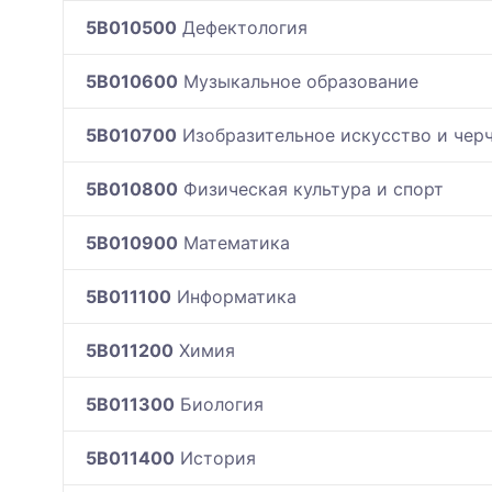
5B010500
Дефектология
5B010600
Музыкальное образование
5B010700
Изобразительное искусство и чер
5B010800
Физическая культура и спорт
5B010900
Математика
5B011100
Информатика
5B011200
Химия
5B011300
Биология
5B011400
История