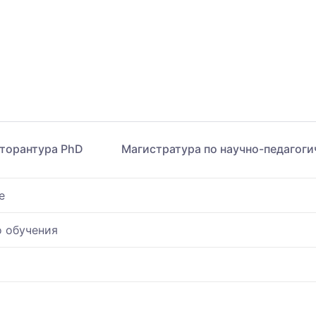
торантура PhD
Магистратура по научно-педагог
е
о обучения