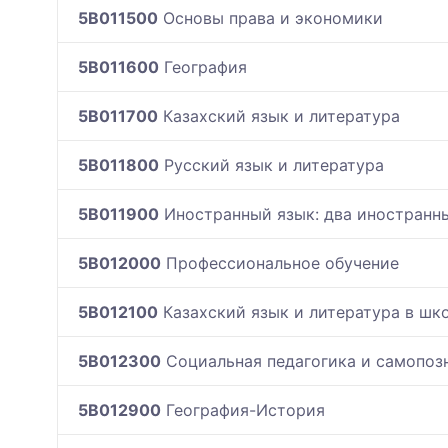
5B011500
Основы права и экономики
5B011600
География
5B011700
Казахский язык и литература
5B011800
Русский язык и литература
5B011900
Иностранный язык: два иностранн
5B012000
Профессиональное обучение
5B012100
Казахский язык и литература в шк
5B012300
Социальная педагогика и самопоз
5B012900
География-История