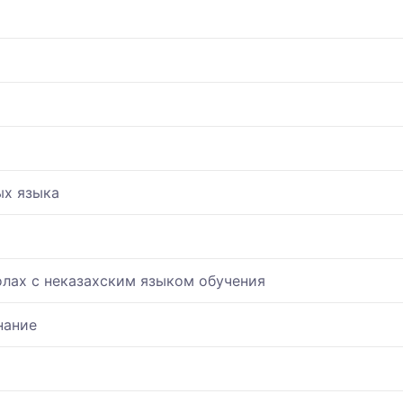
ых языка
олах с неказахским языком обучения
нание