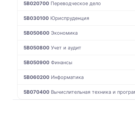
5B020700
Переводческое дело
5B030100
Юриспруденция
5B050600
Экономика
5B050800
Учет и аудит
5B050900
Финансы
5B060200
Информатика
5B070400
Вычислительная техника и програ