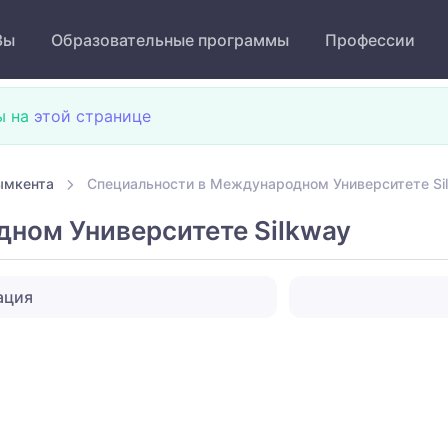
Зы
Образовательные программы
Профессии
ы на
этой странице
ымкента
Специальности в Международном Университете Si
ном Университете Silkway
ация