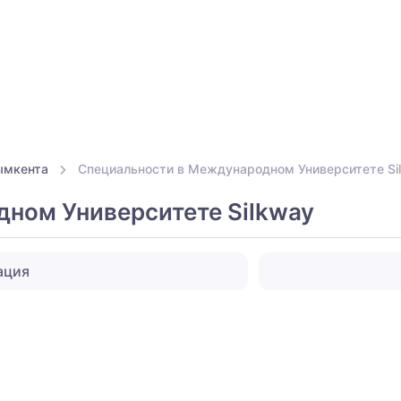
ымкента
Специальности в Международном Университете Si
ном Университете Silkway
ация