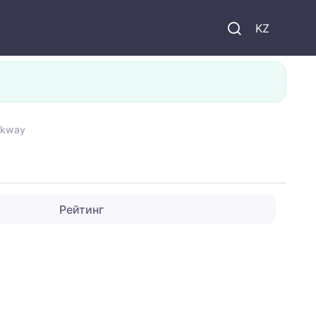
KZ
lkway
Рейтинг