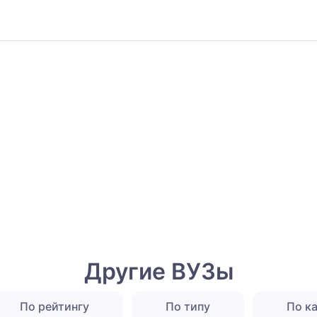
Другие ВУЗы
По рейтингу
По типу
По к