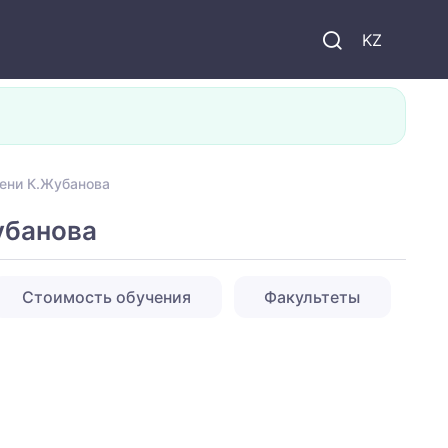
KZ
мени К.Жубанова
убанова
Стоимость обучения
Факультеты