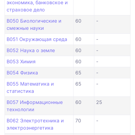
экономика, банковское и
страховое дело
B050 Биологические и
60
-
смежные науки
B051 Окружающая среда
60
-
B052 Наука о земле
60
-
B053 Химия
60
-
B054 Физика
65
-
B055 Математика и
65
-
статистика
B057 Информационные
60
25
технологии
B062 Электротехника и
70
-
электроэнергетика