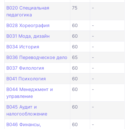
B020 Специальная
75
-
педагогика
B028 Хореография
60
-
B031 Мода, дизайн
60
-
B034 История
60
-
B036 Переводческое дело
65
-
B037 Филология
60
-
B041 Психология
60
-
B044 Менеджмент и
60
-
управление
B045 Аудит и
60
-
налогообложение
B046 Финансы,
60
-