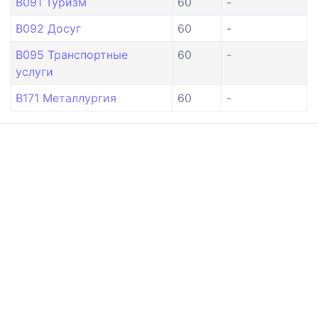
B091 Туризм
60
-
B092 Досуг
60
-
B095 Транспортные
60
-
услуги
B171 Металлургия
60
-