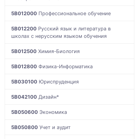
5B012000
Профессиональное обучение
5B012200
Русский язык и литература в
школах с нерусским языком обучения
5B012500
Химия-Биология
5B012800
Физика-Информатика
5B030100
Юриспруденция
5B042100
Дизайн*
5B050600
Экономика
5B050800
Учет и аудит