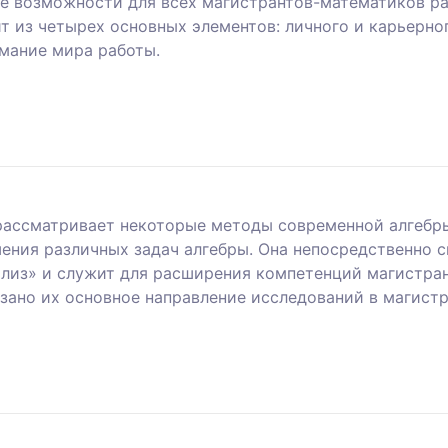
е возможности для всех магистрантов-математиков ра
т из четырех основных элементов: личного и карьерно
мание мира работы.
ассматривает некоторые методы современной алгебры,
ения различных задач алгебры. Она непосредственно с
ализ» и служит для расширения компетенций магистран
зано их основное направление исследований в магистр