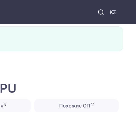
KZ
ZPU
8
11
ия
Похожие ОП