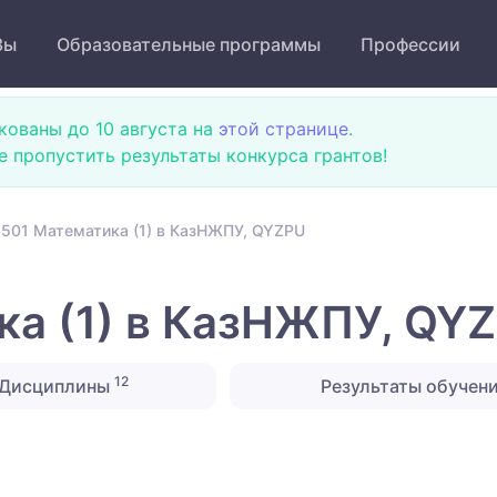
Зы
Образовательные программы
Профессии
кованы до 10 августа на
этой странице
.
не пропустить результаты конкурса грантов!
501 Математика (1) в КазНЖПУ, QYZPU
а (1) в КазНЖПУ, QY
12
Дисциплины
Результаты обучен