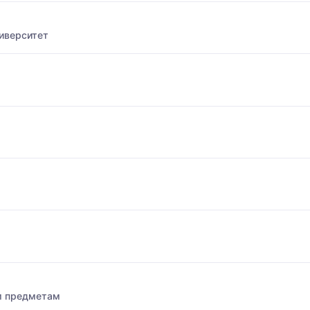
иверситет
м предметам