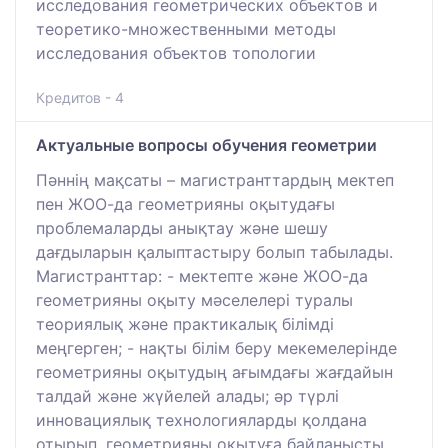
исследования геометрических объектов и
теоретико-множественными методы
исследования объектов топологии
Кредитов - 4
Актуальные вопросы обучения геометрии
Пәннің мақсаты – магистранттардың мектеп
пен ЖОО-да геометрияны оқытудағы
проблемаларды анықтау және шешу
дағдыларын қалыптастыру болып табылады.
Магистранттар: - мектепте және ЖОО-да
геометрияны оқыту мәселелері туралы
теориялық және практикалық білімді
меңгерген; - нақты білім беру мекемелерінде
геометрияны оқытудың ағымдағы жағдайын
талдай және жүйелей алады; әр түрлі
инновациялық технологияларды қолдана
отырып, геометрияны оқытуға байланысты