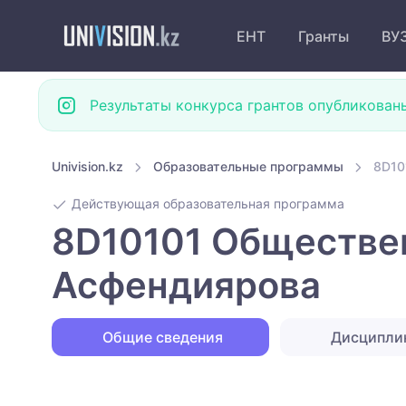
ЕНТ
Гранты
ВУ
Результаты конкурса грантов опубликован
Univision.kz
Образовательные программы
8D10
Действующая образовательная программа
8D10101 Обществен
Асфендиярова
Общие сведения
Дисципл