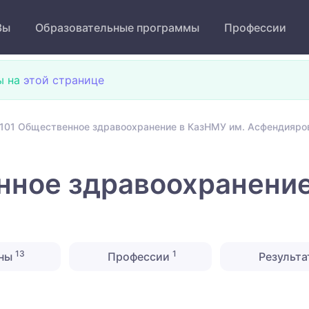
Зы
Образовательные программы
Профессии
ы на
этой странице
101 Общественное здравоохранение в КазНМУ им. Асфендияро
ное здравоохранение
13
1
ины
Профессии
Результа