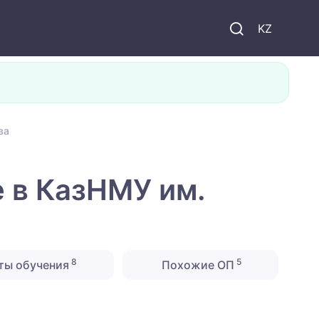
KZ
ва
 в КазНМУ им.
8
5
ты обучения
Похожие ОП