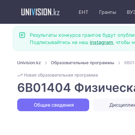
ЕНТ
Гранты
ВУ
Результаты конкурса грантов будут опубли
Подписывайтесь на наш
instagram
, чтобы 
Univision.kz
Образовательные программы
6B01
Новая образовательная программа
6B01404 Физическа
Общие сведения
Дисципли