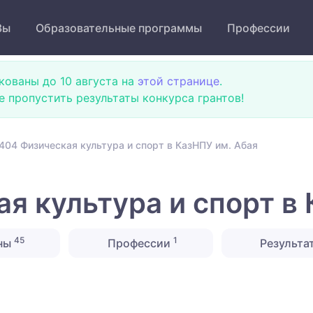
Зы
Образовательные программы
Профессии
кованы до 10 августа на
этой странице
.
не пропустить результаты конкурса грантов!
404 Физическая культура и спорт в КазНПУ им. Абая
я культура и спорт в 
45
1
ны
Профессии
Результа