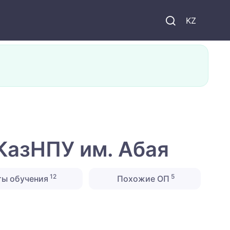
KZ
КазНПУ им. Абая
12
5
ты обучения
Похожие ОП