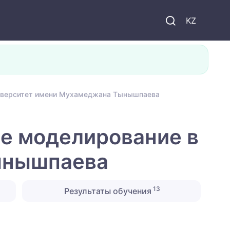
KZ
ниверситет имени Мухамеджана Тынышпаева
е моделирование в
ынышпаева
13
Результаты обучения