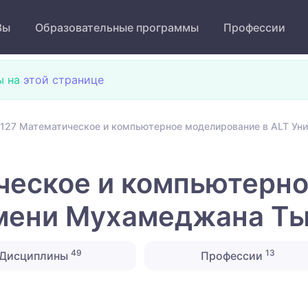
Зы
Образовательные программы
Профессии
ы на
этой странице
127 Математическое и компьютерное моделирование в ALT У
ческое и компьютерно
имени Мухамеджана Т
49
13
Дисциплины
Профессии