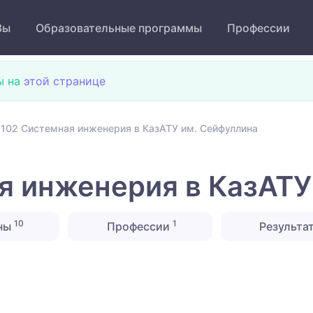
Зы
Образовательные программы
Профессии
ы на
этой странице
102 Системная инженерия в КазАТУ им. Сейфуллина
 инженерия в КазАТУ
10
1
ны
Профессии
Результа