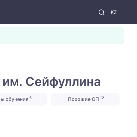
KZ
 им. Сейфуллина
6
12
ты обучения
Похожие ОП