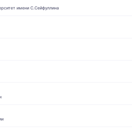
ерситет имени С.Сейфуллина
и
ии