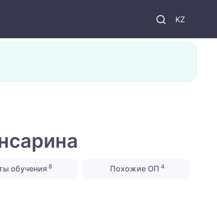
KZ
нсарина
8
4
ты обучения
Похожие ОП