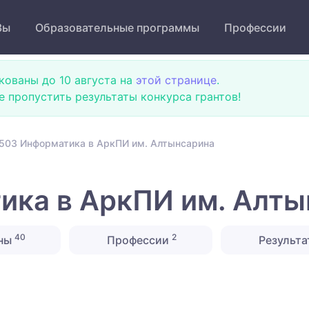
Зы
Образовательные программы
Профессии
кованы до 10 августа на
этой странице
.
не пропустить результаты конкурса грантов!
503 Информатика в АркПИ им. Алтынсарина
ика в АркПИ им. Алты
40
2
ны
Профессии
Результа