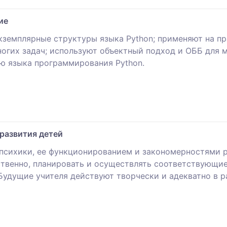
ие
кземплярные структуры языка Python; применяют на п
огих задач; используют объектный подход и ОББ для 
ю языка программирования Python.
развития детей
сихики, ее функционированием и закономерностями р
ственно, планировать и осуществлять соответствующие
удущие учителя действуют творчески и адекватно в 