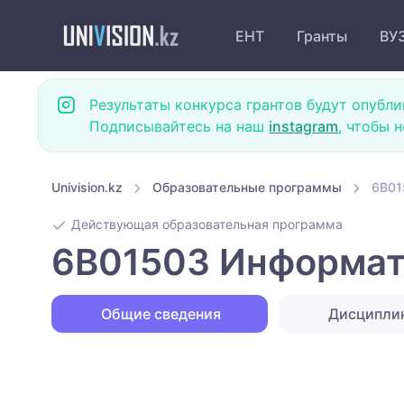
ЕНТ
Гранты
ВУ
Результаты конкурса грантов будут опубли
Подписывайтесь на наш
instagram
, чтобы 
Univision.kz
Образовательные программы
6B01
Действующая образовательная программа
6B01503 Информат
Общие сведения
Дисципли