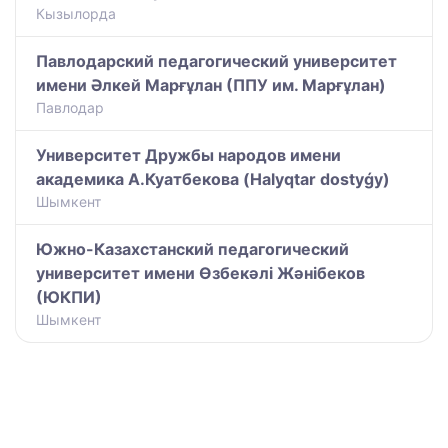
Кызылорда
Павлодарский педагогический университет
имени Әлкей Марғұлан (ППУ им. Марғұлан)
Павлодар
Университет Дружбы народов имени
академика А.Куатбекова (Halyqtar dostyǵy)
Шымкент
Южно-Казахстанский педагогический
университет имени Өзбекәлі Жәнібеков
(ЮКПИ)
Шымкент