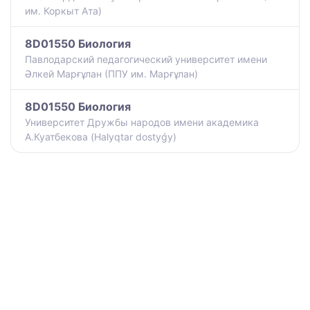
им. Коркыт Ата)
8D01550 Биология
Павлодарский педагогический университет имени
Әлкей Марғұлан (ППУ им. Марғұлан)
8D01550 Биология
Университет Дружбы народов имени академика
А.Куатбекова (Halyqtar dostyǵy)