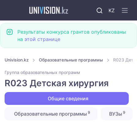
KZ
Результаты конкурса грантов опубликованы
на
этой странице
Univision.kz
Образовательные программы
R023 Детс
Группа образовательных программ
R023 Детская хирургия
Общие сведения
9
9
Образовательные программы
ВУЗы