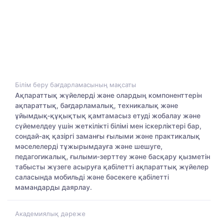
Білім беру бағдарламасының мақсаты
Ақпараттық жүйелерді және олардың компоненттерін
ақпараттық, бағдарламалық, техникалық және
ұйымдық-құқықтық қамтамасыз етуді жобалау және
сүйемелдеу үшін жеткілікті білімі мен іскерліктері бар,
сондай-ақ қазіргі заманғы ғылыми және практикалық
мәселелерді тұжырымдауға және шешуге,
педагогикалық, ғылыми-зерттеу және басқару қызметін
табысты жүзеге асыруға қабілетті ақпараттық жүйелер
саласында мобильді және бәсекеге қабілетті
мамандарды даярлау.
Академиялық дәреже