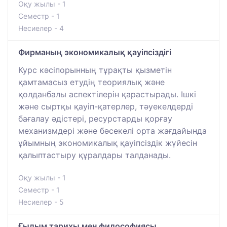
Оқу жылы - 1
Семестр - 1
Несиелер - 4
Фирманың экономикалық қауіпсіздігі
Курс кәсіпорынның тұрақты қызметін
қамтамасыз етудің теориялық және
қолданбалы аспектілерін қарастырады. Ішкі
және сыртқы қауіп-қатерлер, тәуекелдерді
бағалау әдістері, ресурстарды қорғау
механизмдері және бәсекелі орта жағдайында
ұйымның экономикалық қауіпсіздік жүйесін
қалыптастыру құралдары талданады.
Оқу жылы - 1
Семестр - 1
Несиелер - 5
Ғылым тарихы мен философиясы