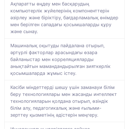
Ақпаратты өңдеу мен басқарудың
компьютерлік жүйелерінің компоненттерін
әзірлеу және біріктіру, бағдарламалық өнімдер
мен берілген сападағы қосымшаларды құру
және сынау.
Машиналық оқытуды пайдалана отырып,
әртүрлі факторлар арасындағы өзара
байланыстар мен корреляцияларды
анықтайтын мамандандырылған зияткерлік
қосымшаларда жұмыс істеу.
Кәсіби міндеттерді шешу үшін заманауи білім
беру технологиялары мен жасанды интеллект
технологияларын қолдана отырып, өзіндік
білім алу, педагогикалық және ғылыми-
зерттеу қызметінің әдістерін меңгеру.