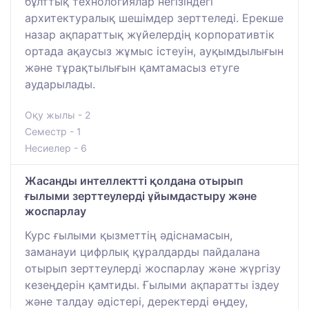
бұлттық технологиялар негізіндегі
архитектуралық шешімдер зерттеледі. Ерекше
назар ақпараттық жүйелердің корпоративтік
ортада ақаусыз жұмыс істеуін, ауқымдылығын
және тұрақтылығын қамтамасыз етуге
аударылады.
Оқу жылы - 2
Семестр - 1
Несиелер - 6
Жасанды интеллектті қолдана отырып
ғылыми зерттеулерді ұйымдастыру және
жоспарлау
Курс ғылыми қызметтің әдіснамасын,
заманауи цифрлық құралдарды пайдалана
отырып зерттеулерді жоспарлау және жүргізу
кезеңдерін қамтиды. Ғылыми ақпаратты іздеу
және талдау әдістері, деректерді өңдеу,