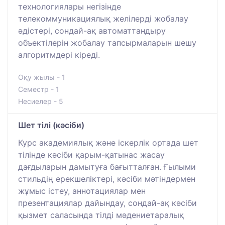
технологиялары негізінде
телекоммуникациялық желілерді жобалау
әдістері, сондай-ақ автоматтандыру
объектілерін жобалау тапсырмаларын шешу
алгоритмдері кіреді.
Оқу жылы - 1
Семестр - 1
Несиелер - 5
Шет тілі (кәсіби)
Курс академиялық және іскерлік ортада шет
тілінде кәсіби қарым-қатынас жасау
дағдыларын дамытуға бағытталған. Ғылыми
стильдің ерекшеліктері, кәсіби мәтіндермен
жұмыс істеу, аннотациялар мен
презентациялар дайындау, сондай-ақ кәсіби
қызмет саласында тілді мәдениетаралық