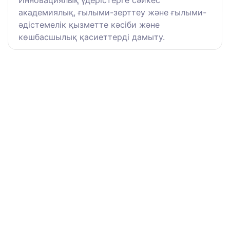
Инновациялық үдерістерге сәйкес
академиялық, ғылыми-зерттеу және ғылыми-
әдістемелік қызметте кәсіби және
көшбасшылық қасиеттерді дамыту.