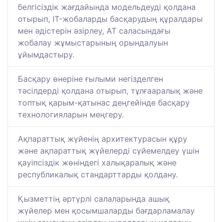
белгісіздік жағдайында модельдеуді қолдана
отырып, IT-жобаларды басқарудың құралдары
мен әдістерін әзірлеу, АТ саласындағы
жобалау жұмыстарының орындалуын
ұйымдастыру.
Басқару өнеріне ғылыми негізделген
тәсілдерді қолдана отырып, тұлғааралық және
топтық қарым-қатынас деңгейінде басқару
технологияларын меңгеру.
Ақпараттық жүйенің архитектурасын құру
және ақпараттық жүйелерді сүйемелдеу үшін
қауіпсіздік жөніндегі халықаралық және
республикалық стандарттарды қолдану.
Қызметтің әртүрлі салаларында ашық
жүйелер мен қосымшаларды бағдарламалау