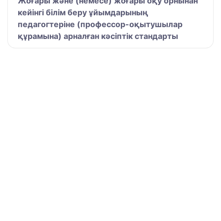
Жоғары және (немесе) жоғары оқу орнынан
кейінгі білім беру ұйымдарының
педагогтеріне (профессор-оқытушылар
құрамына) арналған кәсіптік стандарты