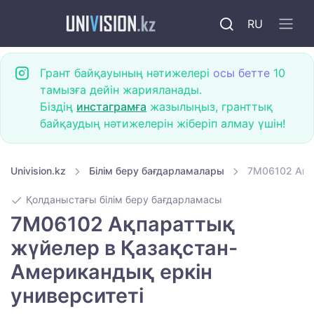
RU
Грант байқауының нәтижелері
осы бетте
10
тамызға дейін жарияланады.
Біздің
инстаграмға
жазылыңыз, гранттық
байқаудың нәтижелерін жіберіп алмау үшін!
Univision.kz
Білім беру бағдарламалары
7M06102 Ақп
Қолданыстағы білім беру бағдарламасы
7M06102 Ақпараттық
жүйелер в Қазақстан-
Американдық еркін
университеті