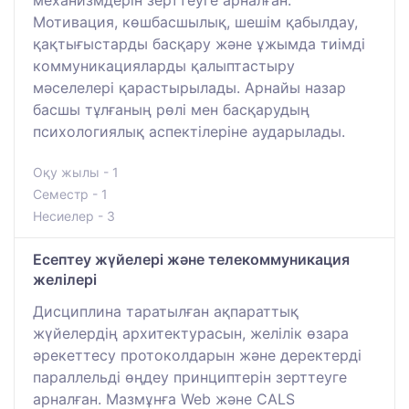
механизмдерін зерттеуге арналған.
Мотивация, көшбасшылық, шешім қабылдау,
қақтығыстарды басқару және ұжымда тиімді
коммуникацияларды қалыптастыру
мәселелері қарастырылады. Арнайы назар
басшы тұлғаның рөлі мен басқарудың
психологиялық аспектілеріне аударылады.
Оқу жылы - 1
Семестр - 1
Несиелер - 3
Есептеу жүйелері және телекоммуникация
желілері
Дисциплина таратылған ақпараттық
жүйелердің архитектурасын, желілік өзара
әрекеттесу протоколдарын және деректерді
параллельді өңдеу принциптерін зерттеуге
арналған. Мазмұнға Web және CALS