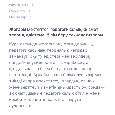
Оқу жылы - 1
Семестр - 1
Несиелер - 5
Жоғары мектептегі педагогикалық қызмет:
теория, әдістеме, білім беру технологиялары
Курс аясында жоғары оқу орындарының
педагогикасының теориялық негіздері,
заманауи оқыту әдістері мен тәсілдері,
сондай-ақ университет тәжірибесінде
қолданылатын білім беру технологиялары
зерттеледі. Арнайы назар білім алушылармен
тиімді өзара әрекеттесу, олардың өзіндік
және зерттеу қызметін ұйымдастыру, сондай-
ақ оқытушының педагогикалық стилін және
кәсіби мәдениетін қалыптастыруға
аударылады.