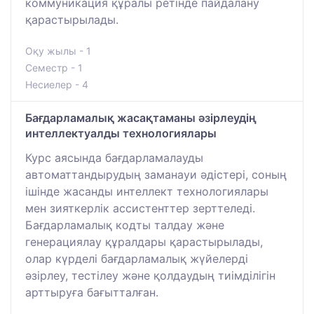
коммуникация құралы ретінде пайдалану
қарастырылады.
Оқу жылы - 1
Семестр - 1
Несиелер - 4
Бағдарламалық жасақтаманы әзірлеудің
интеллектуалды технологиялары
Курс аясында бағдарламалауды
автоматтандырудың заманауи әдістері, соның
ішінде жасанды интеллект технологиялары
мен зияткерлік ассистенттер зерттеледі.
Бағдарламалық кодты талдау және
генерациялау құралдары қарастырылады,
олар күрделі бағдарламалық жүйелерді
әзірлеу, тестілеу және қолдаудың тиімділігін
арттыруға бағытталған.