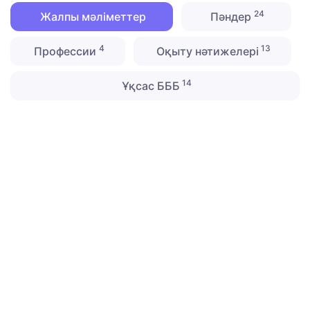
24
Жалпы мәліметтер
Пәндер
4
13
Профессии
Оқыту нәтижелері
14
Ұқсас БББ