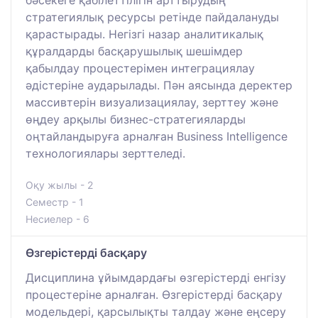
бәсекеге қабілеттілігін арттырудың
стратегиялық ресурсы ретінде пайдалануды
қарастырады. Негізгі назар аналитикалық
құралдарды басқарушылық шешімдер
қабылдау процестерімен интеграциялау
әдістеріне аударылады. Пән аясында деректер
массивтерін визуализациялау, зерттеу және
өңдеу арқылы бизнес-стратегияларды
оңтайландыруға арналған Business Intelligence
технологиялары зерттеледі.
Оқу жылы - 2
Семестр - 1
Несиелер - 6
Өзгерістерді басқару
Дисциплина ұйымдардағы өзгерістерді енгізу
процестеріне арналған. Өзгерістерді басқару
модельдері, қарсылықты талдау және еңсеру