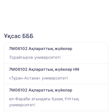
Ұқсас БББ
7M06102 Ақпараттық жүйелер
Торайгыров университеті
7M06102 Ақпараттық жүйелер HN
«Тұран-Астана» университеті
7M06102 Ақпараттық жүйелер
әл-Фараби атындағы Қазақ Ұлттық
университеті