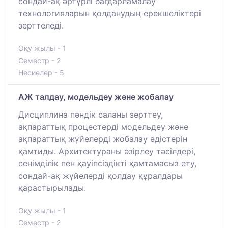
сондай-ақ әртүрлі бағдарламалау
технологияларын қолданудың ерекшеліктері
зерттеледі.
Оқу жылы - 1
Семестр - 2
Несиелер - 5
АЖ талдау, модельдеу және жобалау
Дисциплина пәндік саланы зерттеу,
ақпараттық процестерді модельдеу және
ақпараттық жүйелерді жобалау әдістерін
қамтиды. Архитектураны әзірлеу тәсілдері,
сенімділік пен қауіпсіздікті қамтамасыз ету,
сондай-ақ жүйелерді қолдау құралдары
қарастырылады.
Оқу жылы - 1
Семестр - 2