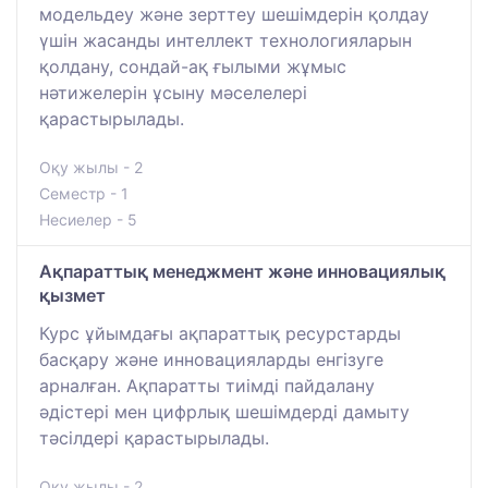
модельдеу және зерттеу шешімдерін қолдау
үшін жасанды интеллект технологияларын
қолдану, сондай-ақ ғылыми жұмыс
нәтижелерін ұсыну мәселелері
қарастырылады.
Оқу жылы - 2
Семестр - 1
Несиелер - 5
Ақпараттық менеджмент және инновациялық
қызмет
Курс ұйымдағы ақпараттық ресурстарды
басқару және инновацияларды енгізуге
арналған. Ақпаратты тиімді пайдалану
әдістері мен цифрлық шешімдерді дамыту
тәсілдері қарастырылады.
Оқу жылы - 2