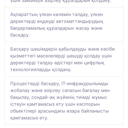
үшін заманауи әзірлеу құралдарын қолдану.
Ақпараттың үлкен көлемін талдау, үлкен
деректерді өңдеуді автоматтандырудың
бағдарламалық құралдарын жасау және
басқару.
Басқару шешімдерін қабылдауды және кәсіби
қызметтегі мәселелерді шешуді қолдау үшін
деректерді талдау әдістері мен цифрлық
технологияларды қолдану.
Процестерді басқару, IT-инфрақұрылымды
жобалау және әзірлеу сапасын бағалау мен
бақылау, сондай-ақ жүйенің тиімді жұмыс
істеуін қамтамасыз ету үшін кәсіпорын
объектілері арасындағы өзара байланысты
қамтамасыз ету.