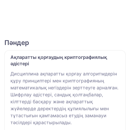
Пәндер
Ақпаратты қорғаудың криптографиялық
әдістері
Дисциплина ақпаратты қорғау алгоритмдерін
құру принциптері мен криптографияның
математикалық негіздерін зерттеуге арналған.
Шифрлау әдістері, сандық қолтаңбалар,
кілттерді басқару және ақпараттық
жүйелерде деректердің құпиялылығы мен
тұтастығын қамтамасыз етудің заманауи
тәсілдері қарастырылады.