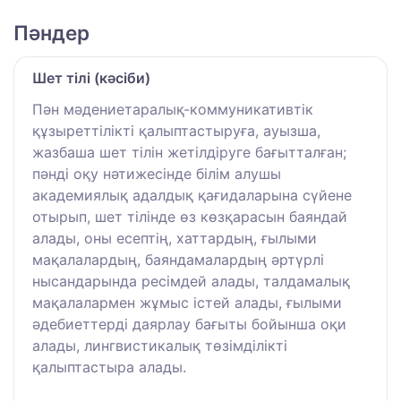
Пәндер
Шет тілі (кәсіби)
Пән мәдениетаралық-коммуникативтік
құзыреттілікті қалыптастыруға, ауызша,
жазбаша шет тілін жетілдіруге бағытталған;
пәнді оқу нәтижесінде білім алушы
академиялық адалдық қағидаларына сүйене
отырып, шет тілінде өз көзқарасын баяндай
алады, оны есептің, хаттардың, ғылыми
мақалалардың, баяндамалардың әртүрлі
нысандарында ресімдей алады, талдамалық
мақалалармен жұмыс істей алады, ғылыми
әдебиеттерді даярлау бағыты бойынша оқи
алады, лингвистикалық төзімділікті
қалыптастыра алады.