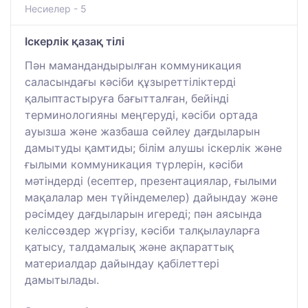
Несиелер - 5
Іскерлік қазақ тілі
Пән мамандандырылған коммуникация
саласындағы кәсіби құзыреттіліктерді
қалыптастыруға бағытталған, бейінді
терминологияны меңгеруді, кәсіби ортада
ауызша және жазбаша сөйлеу дағдыларын
дамытуды қамтиды; білім алушы іскерлік және
ғылыми коммуникация түрлерін, кәсіби
мәтіндерді (есептер, презентациялар, ғылыми
мақалалар мен түйіндемелер) дайындау және
рәсімдеу дағдыларын игереді; пән аясында
келіссөздер жүргізу, кәсіби талқылауларға
қатысу, талдамалық және ақпараттық
материалдар дайындау қабілеттері
дамытылады.