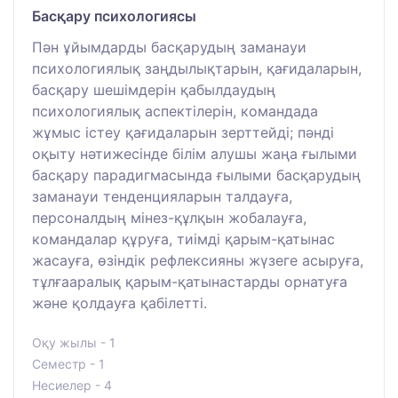
Басқару психологиясы
Пән ұйымдарды басқарудың заманауи
психологиялық заңдылықтарын, қағидаларын,
басқару шешімдерін қабылдаудың
психологиялық аспектілерін, командада
жұмыс істеу қағидаларын зерттейді; пәнді
оқыту нәтижесінде білім алушы жаңа ғылыми
басқару парадигмасында ғылыми басқарудың
заманауи тенденцияларын талдауға,
персоналдың мінез-құлқын жобалауға,
командалар құруға, тиімді қарым-қатынас
жасауға, өзіндік рефлексияны жүзеге асыруға,
тұлғааралық қарым-қатынастарды орнатуға
және қолдауға қабілетті.
Оқу жылы - 1
Семестр - 1
Несиелер - 4