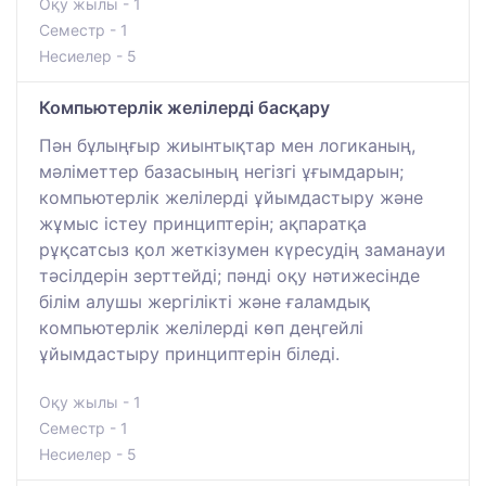
Оқу жылы - 1
Семестр - 1
Несиелер - 5
Компьютерлік желілерді басқару
Пән бұлыңғыр жиынтықтар мен логиканың,
мәліметтер базасының негізгі ұғымдарын;
компьютерлік желілерді ұйымдастыру және
жұмыс істеу принциптерін; ақпаратқа
рұқсатсыз қол жеткізумен күресудің заманауи
тәсілдерін зерттейді; пәнді оқу нәтижесінде
білім алушы жергілікті және ғаламдық
компьютерлік желілерді көп деңгейлі
ұйымдастыру принциптерін біледі.
Оқу жылы - 1
Семестр - 1
Несиелер - 5