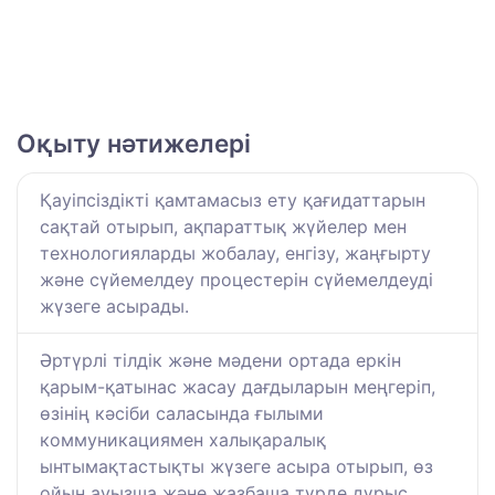
Оқыту нәтижелері
Қауіпсіздікті қамтамасыз ету қағидаттарын
сақтай отырып, ақпараттық жүйелер мен
технологияларды жобалау, енгізу, жаңғырту
және сүйемелдеу процестерін сүйемелдеуді
жүзеге асырады.
Әртүрлі тілдік және мәдени ортада еркін
қарым-қатынас жасау дағдыларын меңгеріп,
өзінің кәсіби саласында ғылыми
коммуникациямен халықаралық
ынтымақтастықты жүзеге асыра отырып, өз
ойын ауызша және жазбаша түрде дұрыс