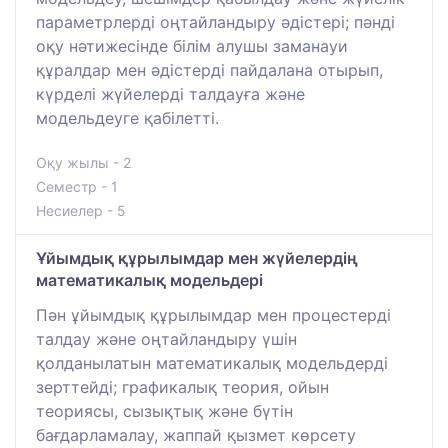
параметрлерді оңтайландыру әдістері; пәнді
оқу нәтижесінде білім алушы заманауи
құралдар мен әдістерді пайдалана отырып,
күрделі жүйелерді талдауға және
модельдеуге қабілетті.
Оқу жылы - 2
Семестр - 1
Несиелер - 5
Ұйымдық құрылымдар мен жүйелердің
математикалық модельдері
Пән ұйымдық құрылымдар мен процестерді
талдау және оңтайландыру үшін
қолданылатын математикалық модельдерді
зерттейді; графикалық теория, ойын
теориясы, сызықтық және бүтін
бағдарламалау, жаппай қызмет көрсету