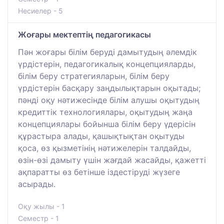
Несиелер - 5
Жоғары мектептің педагогикасы
Пән жоғары білім беруді дамытудың әлемдік
үрдістерін, педагогикалық концепцияларды,
білім беру стратегияларын, білім беру
үрдістерін басқару заңдылықтарын оқытады;
пәнді оқу нәтижесінде білім алушы оқытудың
кредиттік технологиялары, оқытудың жаңа
концепциялары бойынша білім беру үдерісін
құрастыра алады, қашықтықтан оқытуды
қоса, өз қызметінің нәтижелерін талдайды,
өзін-өзі дамыту үшін жағдай жасайды, қажетті
ақпаратты өз бетінше іздестіруді жүзеге
асырады.
Оқу жылы - 1
Семестр - 1