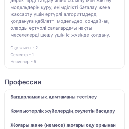
деректерді талдау және болжау мен жіктеу
модельдерін құру, өнімділікті бағалау және
жақсарту үшін әртүрлі алгоритмдерді
қолдануға қабілетті модельдер, сондай-ақ
оларды әртүрлі салалардағы нақты
мәселелерді шешу үшін іс жүзінде қолдану.
Оқу жылы - 2
Семестр - 1
Несиелер - 5
Профессии
Бағдарламалық қамтаманы тестілеу
Компьютерлік жүйелердің сәулетін басқару
Жоғары және (немесе) жоғары оқу орнынан