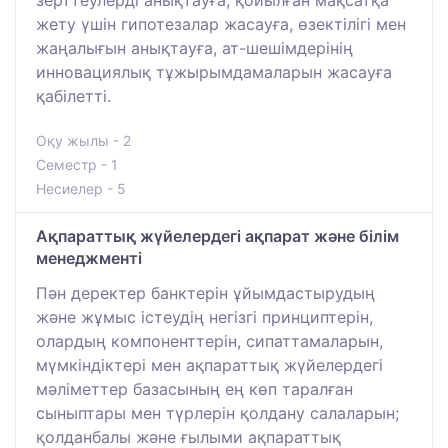
зерттеулерді анықтауға, қойылған мақсатқа
жету үшін гипотезалар жасауға, өзектілігі мен
жаңалығын анықтауға, ат-шешімдерінің
инновациялық тұжырымдамаларын жасауға
қабілетті.
Оқу жылы - 2
Семестр - 1
Несиелер - 5
Ақпараттық жүйелердегі ақпарат және білім
менеджменті
Пән деректер банктерін ұйымдастырудың
және жұмыс істеудің негізгі принциптерін,
олардың компоненттерін, сипаттамаларын,
мүмкіндіктері мен ақпараттық жүйелердегі
мәліметтер базасының ең көп таралған
сыныптары мен түрлерін қолдану салаларын;
қолданбалы және ғылыми ақпараттық