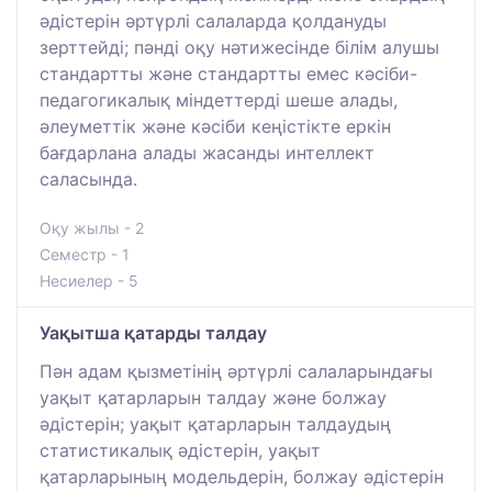
әдістерін әртүрлі салаларда қолдануды
зерттейді; пәнді оқу нәтижесінде білім алушы
стандартты және стандартты емес кәсіби-
педагогикалық міндеттерді шеше алады,
әлеуметтік және кәсіби кеңістікте еркін
бағдарлана алады жасанды интеллект
саласында.
Оқу жылы - 2
Семестр - 1
Несиелер - 5
Уақытша қатарды талдау
Пән адам қызметінің әртүрлі салаларындағы
уақыт қатарларын талдау және болжау
әдістерін; уақыт қатарларын талдаудың
статистикалық әдістерін, уақыт
қатарларының модельдерін, болжау әдістерін