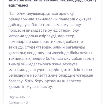
Жоғары мектепте техникалық пәндерді оқыту
әдістемесі
Пән білім алушыларды жоғары оқу
орындарында техникалық пәндерді оқытуға
дайындауға бағытталған; мазмұны оқу
процесін ұйымдастыру әдістерін, оқу
материалдарын әзірлеуді, дәрістер,
семинарлар мен практикалық сабақтар
өткізуді, студенттердің білімін бағалауды
қамтиды; пәнді оқу нәтижесінде білім алушы
техникалық пәндер бойынша оқу сабақтарын
тиімді ұйымдастыруға және өткізуге,
материалды студенттердің қажеттіліктеріне
бейімдеуге қабілетті және олардың үлгерімін
бағалау, білім беру ортасының зерттеу
қызметін жүзеге асыру.
Оқу жылы - 1
Семестр - 2