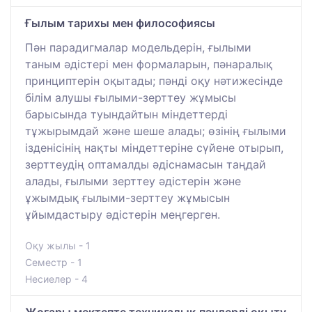
Ғылым тарихы мен философиясы
Пән парадигмалар модельдерін, ғылыми
таным әдістері мен формаларын, пәнаралық
принциптерін оқытады; пәнді оқу нәтижесінде
білім алушы ғылыми-зерттеу жұмысы
барысында туындайтын міндеттерді
тұжырымдай және шеше алады; өзінің ғылыми
ізденісінің нақты міндеттеріне сүйене отырып,
зерттеудің оптамалды әдіснамасын таңдай
алады, ғылыми зерттеу әдістерін және
ұжымдық ғылыми-зерттеу жұмысын
ұйымдастыру әдістерін меңгерген.
Оқу жылы - 1
Семестр - 1
Несиелер - 4