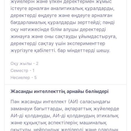
жүйелерін және үлкен деректермен жұмыс
істеуге арналған аналитикалық құралдарды,
деректерді өңдеуге және өңдеуге арналған
бағдарламалық құралдарды зерттейді; пәнді
оқу нәтижесінде білім алушы деректерді
жинауға және оны сақтауды ұйымдастыруға,
деректерді сақтау үшін эксперименттер
жүргізуге қабілетті. бар міндеттерді шешу.
Оқу жылы - 2
Семестр - 1
Несиелер - 5
Жасанды интеллекттің арнайы бөлімдері
Пән жасанды интеллект (АИ) саласындағы
заманауи бағыттарды, ақпараттық жүйелерде
АИ-ді қолдануды, АИ-ді қолданудың этикалық
және құқықтық аспектілерін; машиналық
оқытуды, нейрондық желілерді және олардың