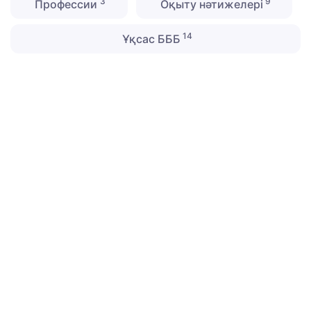
3
9
Профессии
Оқыту нәтижелері
14
Ұқсас БББ