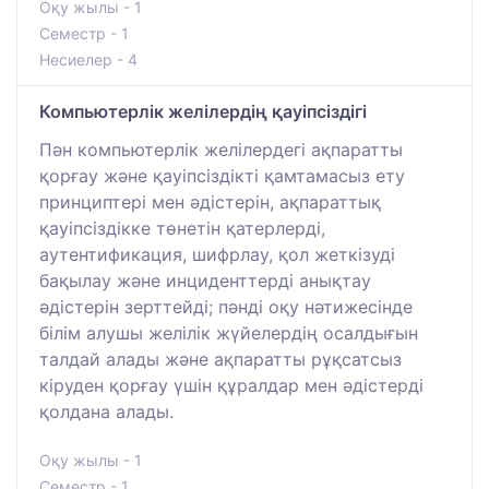
Оқу жылы - 1
Семестр - 1
Несиелер - 4
Компьютерлік желілердің қауіпсіздігі
Пән компьютерлік желілердегі ақпаратты
қорғау және қауіпсіздікті қамтамасыз ету
принциптері мен әдістерін, ақпараттық
қауіпсіздікке төнетін қатерлерді,
аутентификация, шифрлау, қол жеткізуді
бақылау және инциденттерді анықтау
әдістерін зерттейді; пәнді оқу нәтижесінде
білім алушы желілік жүйелердің осалдығын
талдай алады және ақпаратты рұқсатсыз
кіруден қорғау үшін құралдар мен әдістерді
қолдана алады.
Оқу жылы - 1
Семестр - 1