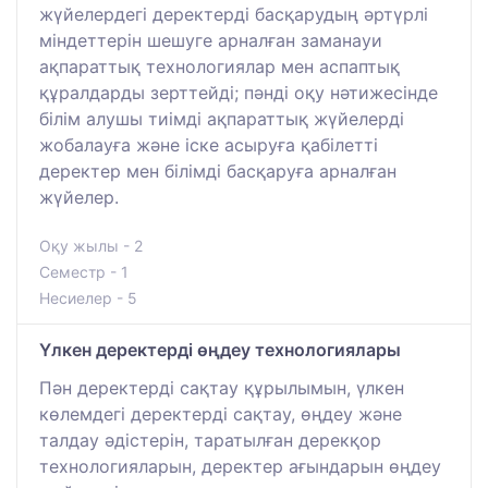
жүйелердегі деректерді басқарудың әртүрлі
міндеттерін шешуге арналған заманауи
ақпараттық технологиялар мен аспаптық
құралдарды зерттейді; пәнді оқу нәтижесінде
білім алушы тиімді ақпараттық жүйелерді
жобалауға және іске асыруға қабілетті
деректер мен білімді басқаруға арналған
жүйелер.
Оқу жылы - 2
Семестр - 1
Несиелер - 5
Үлкен деректерді өңдеу технологиялары
Пән деректерді сақтау құрылымын, үлкен
көлемдегі деректерді сақтау, өңдеу және
талдау әдістерін, таратылған дерекқор
технологияларын, деректер ағындарын өңдеу