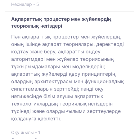
Несиелер - 5
Ақпараттық процестер мен жүйелердің
теориялық негіздері
Пән ақпараттық процестер мен жүйелердің,
оның ішінде ақпарат теориялары, деректерді
кодтау және беру, ақпаратты өңдеу
алгоритмдері мен жүйелер теориясының
тұжырымдамалары мен модельдерін;
ақпараттық жүйелерді құру принциптерін,
олардың архитектурасы мен функционалдық
сипаттамаларын зерттейді; пәнді оқу
нәтижесінде білім алушы ақпараттық
технологиялардың теориялық негіздерін
түсінеді және оларды ғылыми зерттеулерде
қолдануға қабілетті.
Оқу жылы - 1