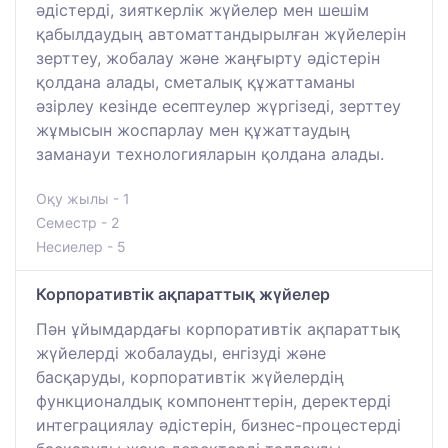
әдістерді, зияткерлік жүйелер мен шешім
қабылдаудың автоматтандырылған жүйелерін
зерттеу, жобалау және жаңғырту әдістерін
қолдана алады, сметалық құжаттаманы
әзірлеу кезінде есептеулер жүргізеді, зерттеу
жұмысын жоспарлау мен құжаттаудың
заманауи технологияларын қолдана алады.
Оқу жылы - 1
Семестр - 2
Несиелер - 5
Корпоративтік ақпараттық жүйелер
Пән ұйымдардағы корпоративтік ақпараттық
жүйелерді жобалауды, енгізуді және
басқаруды, корпоративтік жүйелердің
функционалдық компоненттерін, деректерді
интеграциялау әдістерін, бизнес-процестерді