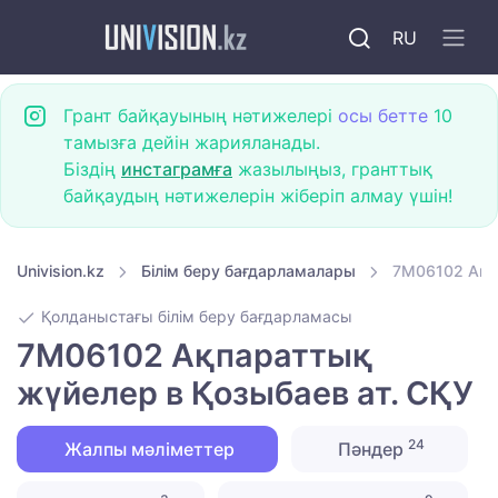
RU
Грант байқауының нәтижелері
осы бетте
10
тамызға дейін жарияланады.
Біздің
инстаграмға
жазылыңыз, гранттық
байқаудың нәтижелерін жіберіп алмау үшін!
Univision.kz
Білім беру бағдарламалары
7M06102 Ақп
Қолданыстағы білім беру бағдарламасы
7M06102 Ақпараттық
жүйелер в Қозыбаев ат. СҚУ
24
Жалпы мәліметтер
Пәндер