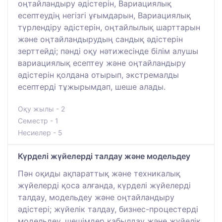
оңтайландыру әдістерін, Вариациялық
есептеудің негізгі ұғымдарын, Вариациялық
түрлендіру әдістерін, оңтайлылық шарттарын
және оңтайландырудың сандық әдістерін
зерттейді; пәнді оқу нәтижесінде білім алушы
вариациялық есептеу және оңтайландыру
әдістерін қолдана отырып, экстремалды
есептерді тұжырымдап, шеше алады.
Оқу жылы - 2
Семестр - 1
Несиелер - 5
Күрделі жүйелерді талдау және модельдеу
Пән оқиды ақпараттық және техникалық
жүйелерді қоса алғанда, күрделі жүйелерді
талдау, модельдеу және оңтайландыру
әдістері; жүйелік талдау, бизнес-процестерді
модельдеу, шешімдер қабылдау және жүйелік