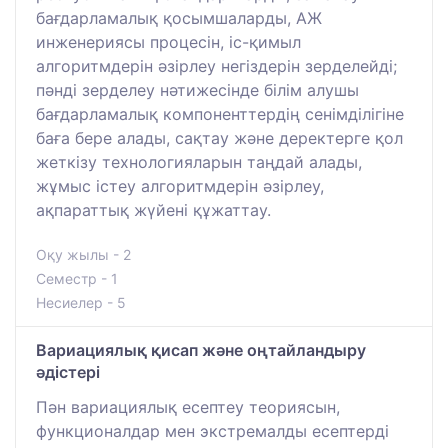
бағдарламалық қосымшаларды, АЖ
инженериясы процесін, іс-қимыл
алгоритмдерін әзірлеу негіздерін зерделейді;
пәнді зерделеу нәтижесінде білім алушы
бағдарламалық компоненттердің сенімділігіне
баға бере алады, сақтау және деректерге қол
жеткізу технологияларын таңдай алады,
жұмыс істеу алгоритмдерін әзірлеу,
ақпараттық жүйені құжаттау.
Оқу жылы - 2
Семестр - 1
Несиелер - 5
Вариациялық қисап және оңтайландыру
әдістері
Пән вариациялық есептеу теориясын,
функционалдар мен экстремалды есептерді