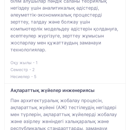
білім алушылар пәндік саланы теориялық
негіздеу үшін аналитикалық әдістерді,
әлеуметтік-экономикалық процестерді
зерттеу, талдау және болжау үшін
компьютерлік модельдеу әдістерін қолдануға,
есептеулер жүргізуге, зерттеу жұмысын
жоспарлау мен құжаттаудың заманауи
технологиялар.
Оқу жылы - 1
Семестр - 2
Несиелер - 5
Ақпараттық жүйелер инженериясы
Пән архитектуралық жобалау процесін,
ақпараттық жүйені (АЖ) тестілеудің негіздері
мен түрлерін, ақпараттық жүйелерді жобалау
және әзірлеу жөніндегі халықаралық және
республикалық стандарттарды, заманауи