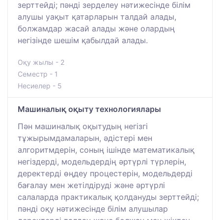
зерттейді; пәнді зерделеу нәтижесінде білім
алушы уақыт қатарларын талдай алады,
болжамдар жасай алады және олардың
негізінде шешім қабылдай алады.
Оқу жылы - 2
Семестр - 1
Несиелер - 5
Машиналық оқыту технологиялары
Пән машиналық оқытудың негізгі
тұжырымдамаларын, әдістері мен
алгоритмдерін, соның ішінде математикалық
негіздерді, модельдердің әртүрлі түрлерін,
деректерді өңдеу процестерін, модельдерді
бағалау мен жетілдіруді және әртүрлі
салаларда практикалық қолдануды зерттейді;
пәнді оқу нәтижесінде білім алушылар