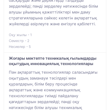
басқаруды және деректерді талдауды
зерделейді; пәнді зерделеу нәтижесінде білім
алушы ұйымның қажеттіліктері мен даму
стратегияларына сәйкес келетін ақпараттық
жүйелерді әзірлеуге және енгізуге қабілетті.
Оқу жылы - 1
Семестр - 2
Несиелер - 5
Жоғары мектепте техникалық ғылымдарды
оқытудың инновациялық технологиялары
Пән ақпараттық технологиялар саласындағы
оқытудың заманауи тәсілдері мен
құралдарын, білім беру процесінде
ақпараттық және коммуникациялық
технологияларды тиімді пайдалану
қағидаттарын зерделейді; пәнді оқу
нәтижесінде білім алушы техникалық