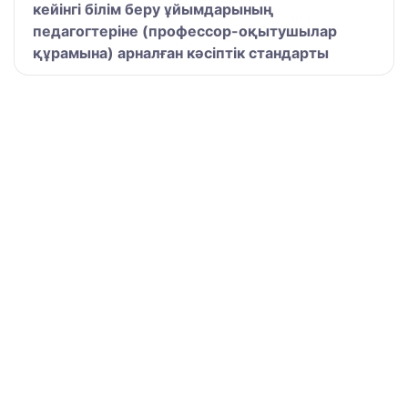
кейінгі білім беру ұйымдарының
педагогтеріне (профессор-оқытушылар
құрамына) арналған кәсіптік стандарты