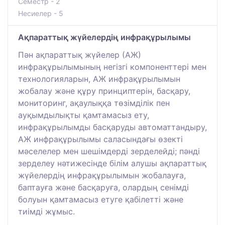
Семестр - 2
Несиелер - 5
Ақпараттық жүйелердің инфрақұрылымы
Пән ақпараттық жүйелер (АЖ)
инфрақұрылымының негізгі компоненттері мен
технологияларын, АЖ инфрақұрылымын
жобалау және құру принциптерін, басқару,
мониторинг, ақаулыққа төзімділік пен
ауқымдылықты қамтамасыз ету,
инфрақұрылымды басқаруды автоматтандыру,
АЖ инфрақұрылымы саласындағы өзекті
мәселелер мен шешімдерді зерделейді; пәнді
зерделеу нәтижесінде білім алушы ақпараттық
жүйелердің инфрақұрылымын жобалауға,
баптауға және басқаруға, олардың сенімді
болуын қамтамасыз етуге қабілетті және
тиімді жұмыс.