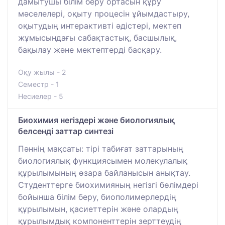
дамытушы білім беру ортасын құру
мәселелері, оқыту процесін ұйымдастыру,
оқытудың интерактивті әдістері, мектеп
жұмысындағы сабақтастық, басшылық,
бақылау және мектептерді басқару.
Оқу жылы - 2
Семестр - 1
Несиелер - 5
Биохимия негіздері және биологиялық
белсенді заттар синтезі
Пәннің мақсаты: тірі табиғат заттарының
биологиялық функциясымен молекулалық
құрылымының өзара байланысын анықтау.
Студенттерге биохимияның негізгі бөлімдері
бойынша білім беру, биополимерлердің
құрылымын, қасиеттерін және олардың
құрылымдық компоненттерін зерттеудің