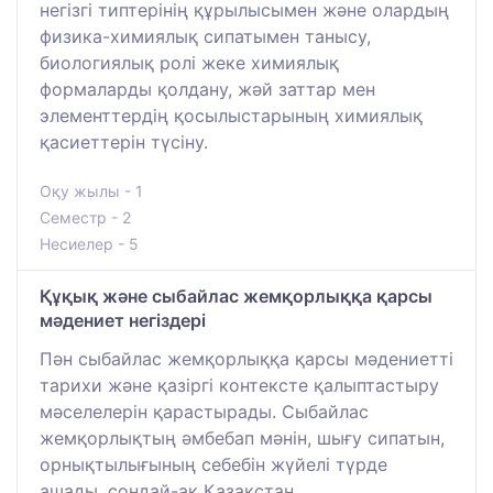
негізгі типтерінің құрылысымен және олардың
физика-химиялық сипатымен танысу,
биологиялық ролі жеке химиялық
формаларды қолдану, жәй заттар мен
элементтердің қосылыстарының химиялық
қасиеттерін түсіну.
Оқу жылы - 1
Семестр - 2
Несиелер - 5
Құқық және сыбайлас жемқорлыққа қарсы
мәдениет негіздері
Пән сыбайлас жемқорлыққа қарсы мәдениетті
тарихи және қазіргі контексте қалыптастыру
мәселелерін қарастырады. Сыбайлас
жемқорлықтың әмбебап мәнін, шығу сипатын,
орнықтылығының себебін жүйелі түрде
ашады, сондай-ақ Қазақстан