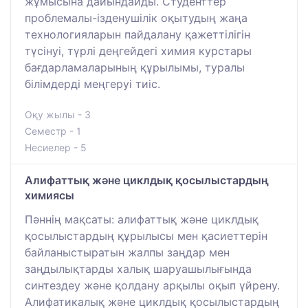
жұмысына дайындайды. Студенттер
проблемалы-ізденушілік оқытудың жаңа
технологияларын пайдалану қажеттілігін
түсінуі, түрлі деңгейдегі химия курстары
бағдарламаларының құрылымы, туралы
білімдерді меңгеруі тиіс.
Оқу жылы - 3
Семестр - 1
Несиелер - 5
Алифаттық және циклдық қосылыстардың
химиясы
Пәннің мақсаты: алифаттық және циклдық
қосылыстардың құрылысы мен қасиеттерін
байланыстыратын жалпы заңдар мен
заңдылықтарды халық шаруашылығында
синтездеу және қолдану арқылы оқып үйрену.
Алифатикалық және циклдық қосылыстардың