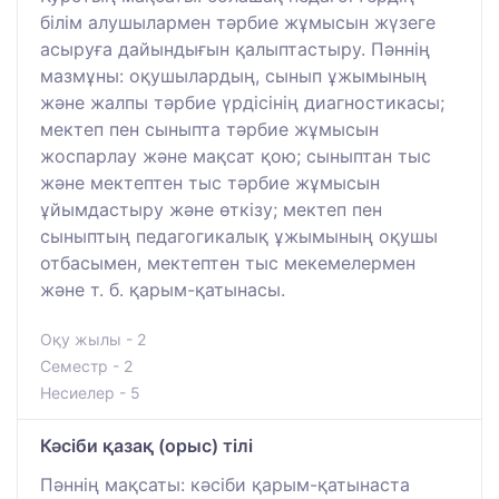
білім алушылармен тәрбие жұмысын жүзеге
асыруға дайындығын қалыптастыру. Пәннің
мазмұны: оқушылардың, сынып ұжымының
және жалпы тәрбие үрдісінің диагностикасы;
мектеп пен сыныпта тәрбие жұмысын
жоспарлау және мақсат қою; сыныптан тыс
және мектептен тыс тәрбие жұмысын
ұйымдастыру және өткізу; мектеп пен
сыныптың педагогикалық ұжымының оқушы
отбасымен, мектептен тыс мекемелермен
және т. б. қарым-қатынасы.
Оқу жылы - 2
Семестр - 2
Несиелер - 5
Кәсіби қазақ (орыс) тілі
Пәннің мақсаты: кәсіби қарым-қатынаста