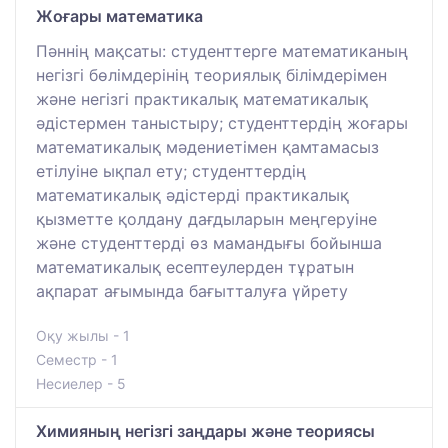
Жоғары математика
Пәннің мақсаты: студенттерге математиканың
негізгі бөлімдерінің теориялық білімдерімен
және негізгі практикалық математикалық
әдістермен таныстыру; студенттердің жоғары
математикалық мәдениетімен қамтамасыз
етілуіне ықпал ету; студенттердің
математикалық әдістерді практикалық
қызметте қолдану дағдыларын меңгеруіне
және студенттерді өз мамандығы бойынша
математикалық есептеулерден тұратын
ақпарат ағымында бағытталуға үйрету
Оқу жылы - 1
Семестр - 1
Несиелер - 5
Химияның негізгі заңдары және теориясы