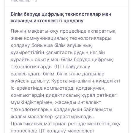
Білім беруде цифрлық технологиялар мен
жасанды интеллектті қолдану
Пәннің мақсаты-оқу процесінде ақпараттық
және коммуникациялық технологияларды
қолдану бойынша білім алушының
құзыреттілігін қалыптастырудың негізін
құрайтын оқыту мен білім беруде цифрлық
технологияларды (ЦТ) пайдалану
саласындағы білім, білік және дағдылар
жүйесін дамыту. Курста мұғалімнің күнделікті
іс-әрекетінде компьютерді қолданумен,
компьютердің дидактикалық құрал ретіндегі
мүмкіндіктерімен, жасанды интеллект
технологияларын қолданумен байланысты
жалпы мәселелер қарастырылады.
Практикалық материал ретінде мектептің оқу
процесінде ЦТ қолдану мәселелері