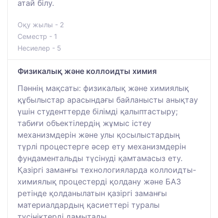
атай білу.
Оқу жылы - 2
Семестр - 1
Несиелер - 5
Физикалық және коллоидты химия
Пәннің мақсаты: физикалық және химиялық
құбылыстар арасындағы байланысты анықтау
үшін студенттерде білімді қалыптастыру;
табиғи объектілердің жұмыс істеу
механизмдерін және улы қосылыстардың
түрлі процестерге әсер ету механизмдерін
фундаментальды түсінуді қамтамасыз ету.
Қазіргі заманғы технологияларда коллоидты-
химиялық процестерді қолдану және БАЗ
ретінде қолданылатын қазіргі заманғы
материалдардың қасиеттері туралы
түсініктерді дамытады.