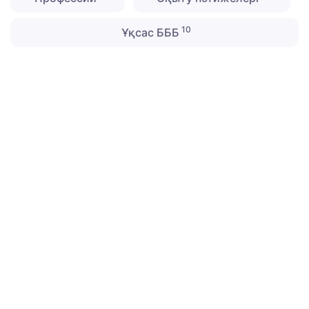
10
Ұқсас БББ