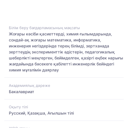
Білім беру бағдарламасының мақсаты
Жоғары кәсіби қасиеттерді, химия ғылымдарында,
сондай-ақ жоғары математика, информатика,
инженерия негіздерінде терең білімді, зертханада
зерттеудің эксперименттік әдістерін, педагогикалық
шеберлікті меңгерген, бейімделген, қазіргі еңбек нарығы
жағдайында бәсекеге қабілетті инженерлік бейіндегі
химия мұғалімін даярлау
Академиялық дәреже
Бакалавриат
Оқыту тілі
Русский, Қазақша, Ағылшын тілі