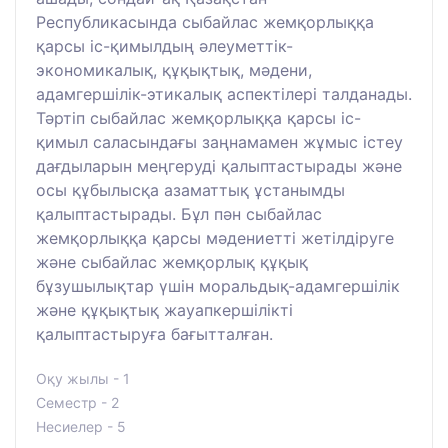
Республикасында сыбайлас жемқорлыққа
қарсы іс-қимылдың әлеуметтік-
экономикалық, құқықтық, мәдени,
адамгершілік-этикалық аспектілері талданады.
Тәртіп сыбайлас жемқорлыққа қарсы іс-
қимыл саласындағы заңнамамен жұмыс істеу
дағдыларын меңгеруді қалыптастырады және
осы құбылысқа азаматтық ұстанымды
қалыптастырады. Бұл пән сыбайлас
жемқорлыққа қарсы мәдениетті жетілдіруге
және сыбайлас жемқорлық құқық
бұзушылықтар үшін моральдық-адамгершілік
және құқықтық жауапкершілікті
қалыптастыруға бағытталған.
Оқу жылы - 1
Семестр - 2
Несиелер - 5