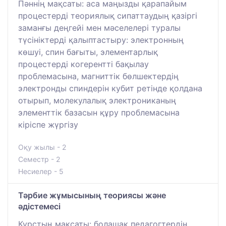
Пәннің мақсаты: аса маңызды қарапайым
процестерді теориялық сипаттаудың қазіргі
заманғы деңгейі мен мәселелері туралы
түсініктерді қалыптастыру: электронның
көшуі, спин бағыты, элементарлық
процестерді когерентті бақылау
проблемасына, магниттік бөлшектердің
электронды спиндерін кубит ретінде қолдана
отырып, молекулалық электрониканың
элементтік базасын құру проблемасына
кіріспе жүргізу
Оқу жылы - 2
Семестр - 2
Несиелер - 5
Тәрбие жұмысының теориясы және
әдістемесі
Курстың мақсаты: болашақ педагогтердің