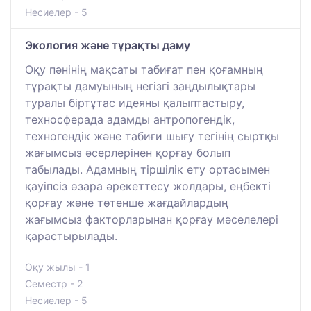
Несиелер - 5
Экология және тұрақты даму
Оқу пәнінің мақсаты табиғат пен қоғамның
тұрақты дамуының негізгі заңдылықтары
туралы біртұтас идеяны қалыптастыру,
техносферада адамды антропогендік,
техногендік және табиғи шығу тегінің сыртқы
жағымсыз әсерлерінен қорғау болып
табылады. Адамның тіршілік ету ортасымен
қауіпсіз өзара әрекеттесу жолдары, еңбекті
қорғау және төтенше жағдайлардың
жағымсыз факторларынан қорғау мәселелері
қарастырылады.
Оқу жылы - 1
Семестр - 2
Несиелер - 5