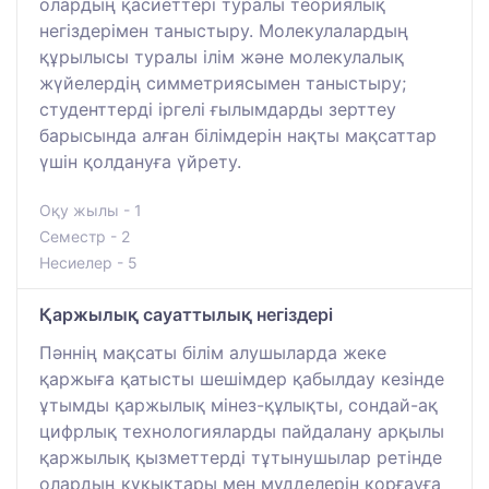
олардың қасиеттері туралы теориялық
негіздерімен таныстыру. Молекулалардың
құрылысы туралы ілім және молекулалық
жүйелердің симметриясымен таныстыру;
студенттерді іргелі ғылымдарды зерттеу
барысында алған білімдерін нақты мақсаттар
үшін қолдануға үйрету.
Оқу жылы - 1
Семестр - 2
Несиелер - 5
Қаржылық сауаттылық негіздері
Пәннің мақсаты білім алушыларда жеке
қаржыға қатысты шешімдер қабылдау кезінде
ұтымды қаржылық мінез-құлықты, сондай-ақ
цифрлық технологияларды пайдалану арқылы
қаржылық қызметтерді тұтынушылар ретінде
олардың құқықтары мен мүдделерін қорғауға