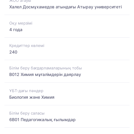
ЖОО атауы
Халел Досмұхамедов атындағы Атырау университеті
Оқу мерзімі
4 года
Кредиттер көлемі
240
Білім беру бағдарламаларының тобы
B012 Химия мұғалімдерін даярлау
ҰБТ-дағы пәндер
Биология және Химия
Білім беру саласы
6B01 Педагогикалық ғылымдар