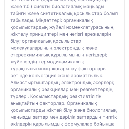
және т.б.) сияқты биологиялық маңызды
табиғи және синтетикалық қосылыстар болып
табылады. Міндеттері: органикалық
қосылыстардың жүйелі номенклатурасының
жіктелу принциптері мен негізгі ережелерін
білу; органикалық қосылыстар
молекулаларының электрондық және
стереохимиялық құрылымының негіздері;
жүйелердің термодинамикалық
тұрақтылығының жоғарылау факторлары
ретінде конъюгация және ароматтылық.
Алмастырғыштардың электрондық әсерлері;
органикалық реакциялар мен реагенттердің
түрлері. Қосылыстардың реактивтілігін
анықтайтын факторлар. Органикалық
қосылыстарды жіктей білу және биологиялық
маңызды заттар мен дәрілік заттардың типтік
өкілдерін құрылымдық формулалар бойынша