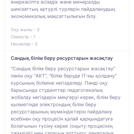
өнеркәсіпте өсімдік және минералды
шикізаттың әртүрлі түрлерін пайдаланудың
экономикалық мақсаттылығын білу.
Оқу жылы - 3
Семестр - 1
Несиелер - 5
Сандық білім беру ресурстарын жасақтау
"Сандық білім беру ресурстарын жасақтау"
пәнін оқу "АКТ", "білім беруде IT-ны қолдану"
курсының біліміне негізделеді. Пәнді оқу
барысында студенттер педагогикалық
жобалау негіздерін меңгеруі керек, білім беру
қызметінде электрондық білім беру
ресурстарының мүмкіндіктерін пайдалану
есебінен оқу процесін қалай қарқындатуға
болатынын түсіну керек (оқыту процесінің
тиімділігі мен сапасын арттыру; пәнаралық