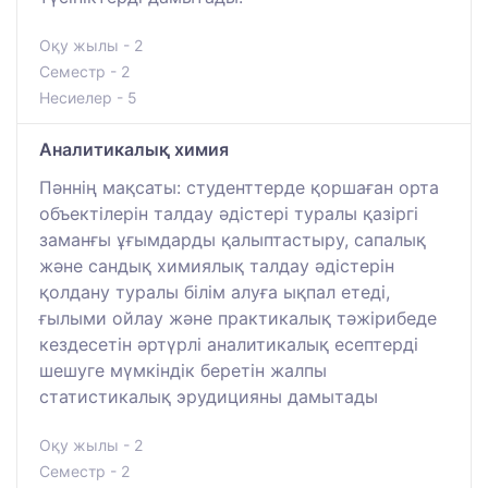
Оқу жылы - 2
Семестр - 2
Несиелер - 5
Аналитикалық химия
Пәннің мақсаты: студенттерде қоршаған орта
объектілерін талдау әдістері туралы қазіргі
заманғы ұғымдарды қалыптастыру, сапалық
және сандық химиялық талдау әдістерін
қолдану туралы білім алуға ықпал етеді,
ғылыми ойлау және практикалық тәжірибеде
кездесетін әртүрлі аналитикалық есептерді
шешуге мүмкіндік беретін жалпы
статистикалық эрудицияны дамытады
Оқу жылы - 2
Семестр - 2