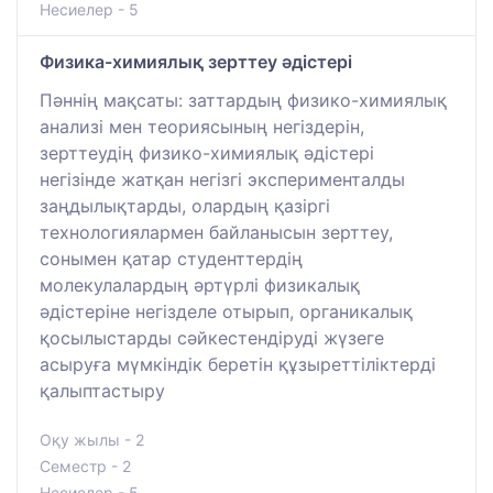
Несиелер - 5
Физика-химиялық зерттеу әдістері
Пәннің мақсаты: заттардың физико-химиялық
анализі мен теориясының негіздерін,
зерттеудің физико-химиялық әдістері
негізінде жатқан негізгі эксперименталды
заңдылықтарды, олардың қазіргі
технологиялармен байланысын зерттеу,
сонымен қатар студенттердің
молекулалардың әртүрлі физикалық
әдістеріне негізделе отырып, органикалық
қосылыстарды сәйкестендіруді жүзеге
асыруға мүмкіндік беретін құзыреттіліктерді
қалыптастыру
Оқу жылы - 2
Семестр - 2
Несиелер - 5