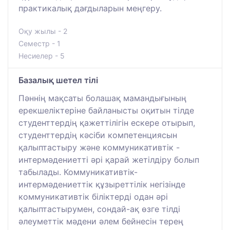
практикалық дағдыларын меңгеру.
Оқу жылы - 2
Семестр - 1
Несиелер - 5
Базалық шетел тілі
Пәннің мақсаты болашақ мамандығының
ерекшеліктеріне байланысты оқитын тілде
студенттердің қажеттілігін ескере отырып,
студенттердің кәсіби компетенциясын
қалыптастыру және коммуникативтік -
интермәдениетті әрі қарай жетілдіру болып
табылады. Коммуникативтік-
интермәдениеттік құзыреттілік негізінде
коммуникативтік біліктерді одан әрі
қалыптастырумен, сондай-ақ өзге тілді
әлеуметтік мәдени әлем бейнесін терең