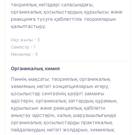
теориялық негіздері саласындағы,
органикалық қосылыстардың құрылысы және
реакцияға түсуге қабілеттілік теорияларын
қалыптастыру.
Оқу жылы - 3
Семестр - 1
Несиелер - 5
Органикалық химия
Пәннің мақсаты: теориялық органикалық
химияның негізгі концепцияларын игеру,
қосылыстар синтезінің қазіргі заманғы
әдістерін, органикалық заттардың құрамын,
құрылысын және реакциялық қабілетін
анықтау әдістерін, халық шаруашылығында
органикалық қосылыстарды практикалық
пайдаланудың негізгі жолдарын, химиялық