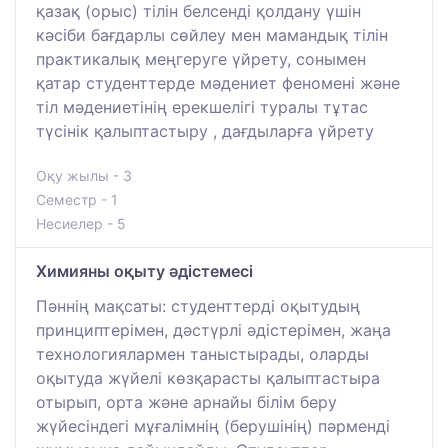
қазақ (орыс) тілін белсенді қолдану үшін
кәсіби бағдарлы сөйлеу мен мамандық тілін
практикалық меңгеруге үйрету, сонымен
қатар студенттерде мәдениет феномені және
тіл мәдениетінің ерекшелігі туралы тұтас
түсінік қалыптастыру , дағдыларға үйрету
Оқу жылы - 3
Семестр - 1
Несиелер - 5
Химияны оқыту әдістемесі
Пәннің мақсаты: студенттерді оқытудың
принциптерімен, дәстүрлі әдістерімен, жаңа
технологиялармен таныстырады, оларды
оқытуда жүйелі көзқарасты қалыптастыра
отырып, орта және арнайы білім беру
жүйесіндегі мұғалімнің (берушінің) пәрменді