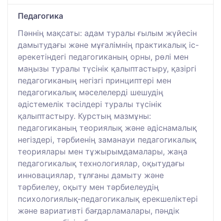
Педагогика
Пәннің мақсаты: адам туралы ғылым жүйесін
дамытудағы және мұғалімнің практикалық іс-
әрекетіндегі педагогиканың орны, рөлі мен
маңызы туралы түсінік қалыптастыру, қазіргі
педагогиканың негізгі принциптері мен
педагогикалық мәселелерді шешудің
әдістемелік тәсілдері туралы түсінік
қалыптастыру. Курстың мазмұны:
педагогиканың теориялық және әдіснамалық
негіздері, тәрбиенің заманауи педагогикалық
теориялары мен тұжырымдамалары, жаңа
педагогикалық технологиялар, оқытудағы
инновациялар, тұлғаны дамыту және
тәрбиелеу, оқыту мен тәрбиелеудің
психологиялық-педагогикалық ерекшеліктері
және вариативті бағдарламалары, пәндік