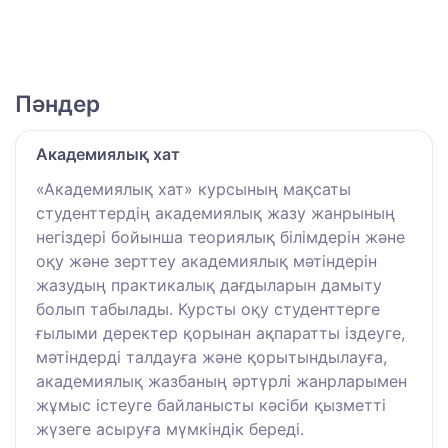
Пәндер
Академиялық хат
«Академиялық хат» курсының мақсаты
студенттердің академиялық жазу жанрының
негіздері бойынша теориялық білімдерін және
оқу және зерттеу академиялық мәтіндерін
жазудың практикалық дағдыларын дамыту
болып табылады. Курсты оқу студенттерге
ғылыми деректер қорынан ақпаратты іздеуге,
мәтіндерді талдауға және қорытындылауға,
академиялық жазбаның әртүрлі жанрларымен
жұмыс істеуге байланысты кәсіби қызметті
жүзеге асыруға мүмкіндік береді.