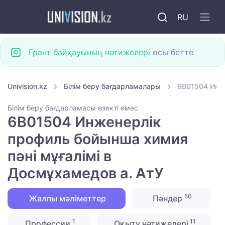
RU
Грант байқауының нәтижелері
осы бетте
Univision.kz
Білім беру бағдарламалары
6B01504 Инже
Білім беру бағдарламасы өзекті емес
6B01504 Инженерлік
профиль бойынша химия
пәні мұғалімі в
Досмұхамедов а. АтУ
50
Жалпы мәліметтер
Пәндер
1
11
Профессии
Оқыту нәтижелері