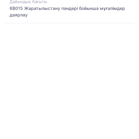
Дайындық бағыты
6B015 Жаратылыстану пәндері бойынша мұғалімдер
даярлау