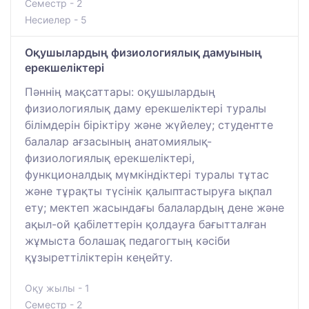
Семестр - 2
Несиелер - 5
Оқушылардың физиологиялық дамуының
ерекшеліктері
Пәннің мақсаттары: оқушылардың
физиологиялық даму ерекшеліктері туралы
білімдерін біріктіру және жүйелеу; студентте
балалар ағзасының анатомиялық-
физиологиялық ерекшеліктері,
функционалдық мүмкіндіктері туралы тұтас
және тұрақты түсінік қалыптастыруға ықпал
ету; мектеп жасындағы балалардың дене және
ақыл-ой қабілеттерін қолдауға бағытталған
жұмыста болашақ педагогтың кәсіби
құзыреттіліктерін кеңейту.
Оқу жылы - 1
Семестр - 2