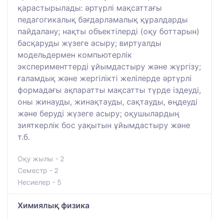
қарастырылады: әртүрлі мақсаттағы
педагогикалық бағдарламалық құралдарды
пайдалану; нақты объектілерді (оқу боттарын)
басқаруды жүзеге асыру; виртуалды
модельдермен компьютерлік
эксперименттерді ұйымдастыру және жүргізу;
ғаламдық және жергілікті желілерде әртүрлі
формадағы ақпаратты мақсатты түрде іздеуді,
оны жинауды, жинақтауды, сақтауды, өңдеуді
және беруді жүзеге асыру; оқушылардың
зияткерлік бос уақытын ұйымдастыру және
т.б.
Оқу жылы - 2
Семестр - 2
Несиелер - 5
Химиялық физика