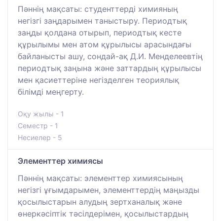
Пәннің мақсаты: студенттерді химияның
негізгі заңдарымен таныстыру. Периодтық
заңды қолдана отырып, периодтық кесте
құрылымы мен атом құрылысы арасындағы
байланысты ашу, сондай-ақ Д.И. Менделеевтің
периодтық заңына және заттардың құрылысы
мен қасиеттеріне негізделген теориялық
білімді меңгерту.
Оқу жылы - 1
Семестр - 1
Несиелер - 5
Элементтер химиясы
Пәннің мақсаты: элементтер химиясының
негізгі ұғымдарымен, элементтердің маңызды
қосылыстарын алудың зертханалық және
өнеркәсіптік тәсілдерімен, қосылыстардың