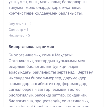
ұғынумен, оның мағыналық бағдарларын
танумен және оларды қарым-қатынас
контекстінде қолданумен байланысты.
Оқу жылы - 2
Семестр - 1
Несиелер - 5
Биоорганикалық химия
Биоорганикалық химия Мақсаты:
Органикалық заттардың құрылымы мен
олардың биологиялық функциялары
арасындағы байланысты зерттейді. Зерттеу
нысандары биополимерлер, дәрумендер,
гормондар, антибиотиктер, феромондар,
сигнал беретін заттар, өсімдік тектес
биологиялық белсенді заттар, сондай-ақ
биологиялық процестердің синтетикалық
реттегіштері (дәрілік заттар, пестицидтер