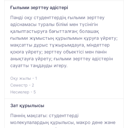
Ғылыми зерттеу әдістері
Пәнді оқу студенттердің ғылыми зерттеу
әдіснамасы туралы білімі мен түсінігін
қалыптастыруға бағытталған; болашақ
ғылыми жұмыстың құрылымын құруға үйрету;
мақсатты дұрыс тұжырымдауға, міндеттер
қоюға үйрету; зерттеу объектісі мен пәнін
анықтауға үйрету; ғылыми зерттеу әдістерін
сауатты таңдауды игеру.
Оқу жылы - 1
Семестр - 2
Несиелер - 5
Зат құрылысы
Пәннің мақсаты: студенттерді
молекулалардың құрылысы, макро дене және