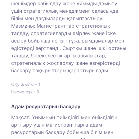
шешімдер қабылдау және ұйымды дамыту
үшін стратегиялық менеджмент саласында
білім мен дағдыларды қалыптастыру.
Мазмұны: Магистранттар стратегиялық
талдау, стратегияларды әзірлеу және іске
асыру бойынша негізгі тұжырымдамалар мен
әдістерді зерттейді. Сыртқы және ішкі ортаны
талдау, бәсекелестік артықшылықтар,
стратегиялық жоспарлау және өзгерістерді
басқару тақырыптары қарастырылады.
Оқу жылы - 1
Несиелер - 3
Адам ресурстарын басқару
Мақсат: Ұйымның тиімділігі мен өнімділігін
арттыру үшін магистранттарға адам
ресурстарын басқару бойынша білім мен