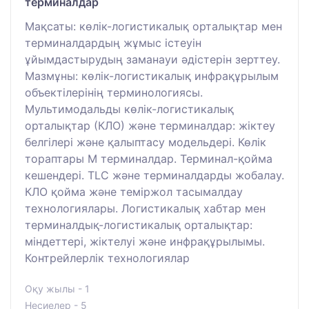
терминалдар
Мақсаты: көлік-логистикалық орталықтар мен
терминалдардың жұмыс істеуін
ұйымдастырудың заманауи әдістерін зерттеу.
Мазмұны: көлік-логистикалық инфрақұрылым
объектілерінің терминологиясы.
Мультимодальды көлік-логистикалық
орталықтар (КЛО) және терминалдар: жіктеу
белгілері және қалыптасу модельдері. Көлік
тораптары М терминалдар. Терминал-қойма
кешендері. TLC және терминалдарды жобалау.
КЛО қойма және теміржол тасымалдау
технологиялары. Логистикалық хабтар мен
терминалдық-логистикалық орталықтар:
міндеттері, жіктелуі және инфрақұрылымы.
Контрейлерлік технологиялар
Оқу жылы - 1
Несиелер - 5