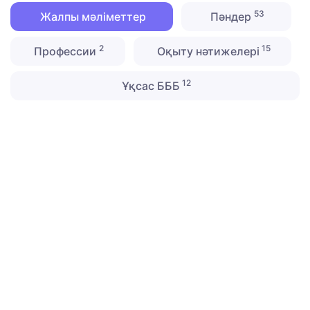
53
Жалпы мәліметтер
Пәндер
2
15
Профессии
Оқыту нәтижелері
12
Ұқсас БББ