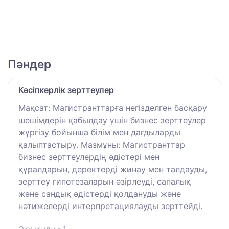
Пәндер
Кәсіпкерлік зерттеулер
Мақсат: Магистранттарға негізделген басқару
шешімдерін қабылдау үшін бизнес зерттеулер
жүргізу бойынша білім мен дағдыларды
қалыптастыру. Мазмұны: Магистранттар
бизнес зерттеулердің әдістері мен
құралдарын, деректерді жинау мен талдауды,
зерттеу гипотезаларын әзірлеуді, сапалық
және сандық әдістерді қолдануды және
нәтижелерді интерпретациялауды зерттейді.
Оқу жылы - 1