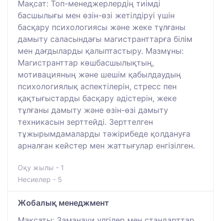
Мақсат: Топ-менеджерлердің тиімді
басшылығы мен өзін-өзі жетілдіруі үшін
басқару психологиясы және жеке тұлғаны
дамыту саласындағы магистранттарға білім
мен дағдыларды қалыптастыру. Мазмұны:
Магистранттар көшбасшылықтың,
мотивацияның және шешім қабылдаудың
психологиялық аспектілерін, стресс пен
қақтығыстарды басқару әдістерін, жеке
тұлғаны дамыту және өзін-өзі дамыту
техникасын зерттейді. Зерттелген
тұжырымдамаларды тәжірибеде қолдануға
арналған кейстер мен жаттығулар енгізілген.
Оқу жылы - 1
Несиелер - 5
Жобалық менеджмент
Мақсаты: Заманауи үлгілер мен стандарттар