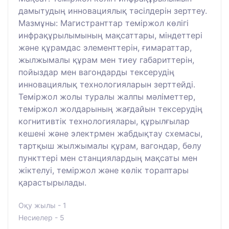
дамытудың инновациялық тәсілдерін зерттеу.
Мазмұны: Магистранттар теміржол көлігі
инфрақұрылымының мақсаттары, міндеттері
және құрамдас элементтерін, ғимараттар,
жылжымалы құрам мен тиеу габариттерін,
пойыздар мен вагондарды тексерудің
инновациялық технологияларын зерттейді.
Теміржол жолы туралы жалпы мәліметтер,
теміржол жолдарының жағдайын тексерудің
когнитивтік технологиялары, құрылғылар
кешені және электрмен жабдықтау схемасы,
тартқыш жылжымалы құрам, вагондар, бөлу
пункттері мен станциялардың мақсаты мен
жіктелуі, теміржол және көлік тораптары
қарастырылады.
Оқу жылы - 1
Несиелер - 5