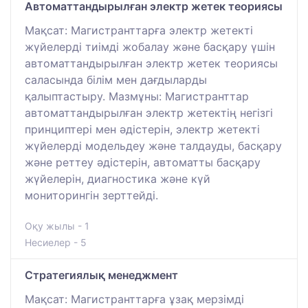
Автоматтандырылған электр жетек теориясы
Мақсат: Магистранттарға электр жетекті
жүйелерді тиімді жобалау және басқару үшін
автоматтандырылған электр жетек теориясы
саласында білім мен дағдыларды
қалыптастыру. Мазмұны: Магистранттар
автоматтандырылған электр жетектің негізгі
принциптері мен әдістерін, электр жетекті
жүйелерді модельдеу және талдауды, басқару
және реттеу әдістерін, автоматты басқару
жүйелерін, диагностика және күй
мониторингін зерттейді.
Оқу жылы - 1
Несиелер - 5
Стратегиялық менеджмент
Мақсат: Магистранттарға ұзақ мерзімді