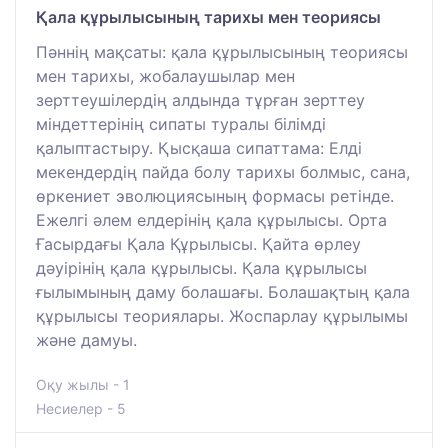
Қала құрылысының тарихы мен теориясы
Пәннің мақсаты: қала құрылысының теориясы
мен тарихы, жобалаушылар мен
зерттеушілердің алдында тұрған зерттеу
міндеттерінің сипаты туралы білімді
қалыптастыру. Қысқаша сипаттама: Елді
мекендердің пайда болу тарихы болмыс, сана,
өркениет эволюциясының формасы ретінде.
Ежелгі әлем елдерінің қала құрылысы. Орта
Ғасырдағы Қала Құрылысы. Қайта өрлеу
дәуірінің қала құрылысы. Қала құрылысы
ғылымының даму болашағы. Болашақтың қала
құрылысы теориялары. Жоспарлау құрылымы
және дамуы.
Оқу жылы - 1
Несиелер - 5