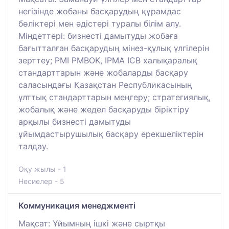
негізінде жобаны басқарудың құрамдас
бөліктері мен әдістері туралы білім алу.
Міндеттері: бизнесті дамытуды жобаға
бағытталған басқарудың мінез-құлық үлгілерін
зерттеу; PMI PMBOK, IPMA ICB халықаралық
стандарттарын және жобаларды басқару
саласындағы Қазақстан Республикасының
ұлттық стандарттарын меңгеру; стратегиялық,
жобалық және жедел басқаруды біріктіру
арқылы бизнесті дамытуды
ұйымдастырушылық басқару ерекшеліктерін
талдау.
Оқу жылы - 1
Несиелер - 5
Коммуникация менеджменті
Мақсат: Ұйымның ішкі және сыртқы