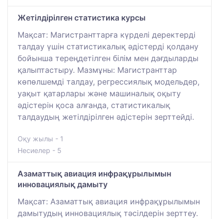
Жетілдірілген статистика курсы
Мақсат: Магистранттарға күрделі деректерді
талдау үшін статистикалық әдістерді қолдану
бойынша тереңдетілген білім мен дағдыларды
қалыптастыру. Мазмұны: Магистранттар
көпөлшемді талдау, регрессиялық модельдер,
уақыт қатарлары және машиналық оқыту
әдістерін қоса алғанда, статистикалық
талдаудың жетілдірілген әдістерін зерттейді.
Оқу жылы - 1
Несиелер - 5
Азаматтық авиация инфрақұрылымын
инновациялық дамыту
Мақсат: Азаматтық авиация инфрақұрылымын
дамытудың инновациялық тәсілдерін зерттеу.