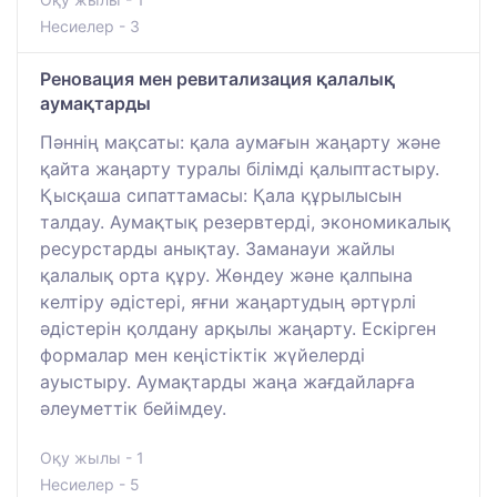
Несиелер - 3
Реновация мен ревитализация қалалық
аумақтарды
Пәннің мақсаты: қала аумағын жаңарту және
қайта жаңарту туралы білімді қалыптастыру.
Қысқаша сипаттамасы: Қала құрылысын
талдау. Аумақтық резервтерді, экономикалық
ресурстарды анықтау. Заманауи жайлы
қалалық орта құру. Жөндеу және қалпына
келтіру әдістері, яғни жаңартудың әртүрлі
әдістерін қолдану арқылы жаңарту. Ескірген
формалар мен кеңістіктік жүйелерді
ауыстыру. Аумақтарды жаңа жағдайларға
әлеуметтік бейімдеу.
Оқу жылы - 1
Несиелер - 5