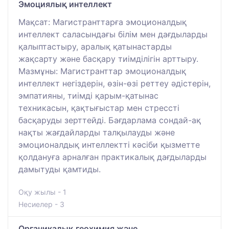
Эмоциялық интеллект
Мақсат: Магистранттарға эмоционалдық
интеллект саласындағы білім мен дағдыларды
қалыптастыру, аралық қатынастарды
жақсарту және басқару тиімділігін арттыру.
Мазмұны: Магистранттар эмоционалдық
интеллект негіздерін, өзін-өзі реттеу әдістерін,
эмпатияны, тиімді қарым-қатынас
техникасын, қақтығыстар мен стрессті
басқаруды зерттейді. Бағдарлама сондай-ақ
нақты жағдайларды талқылауды және
эмоционалдық интеллектті кәсіби қызметте
қолдануға арналған практикалық дағдыларды
дамытуды қамтиды.
Оқу жылы - 1
Несиелер - 3
Органикалық геохимия және