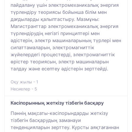
пайдалану үшін электромеханикалық энергия
түрлендіру теориясы бойынша білім мен
дағдыларды қалыптастыру. Мазмұны:
Магистранттар электромеханикалық энергия
түрлендірудің негізгі принциптері мен
әдістерін, электр машиналарының түрлері мен
сипаттамаларын, электромагниттік
жүйелердегі процестерді, электромагниттік
өрістер теориясын, электр машиналарын
талдау және есептеу әдістерін зерттейді.
Оқу жылы - 1
Несиелер - 5
Кәсіпорынның жеткізу тізбегін басқару
Пәннің мақсаты-кәсіпорындарды жеткізу
тізбегін басқарудың заманауи
тенденцияларын зерттеу. Курсты аяқтағаннан