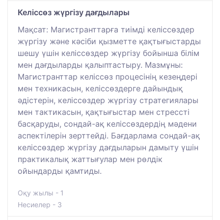
Келіссөз жүргізу дағдылары
Мақсат: Магистранттарға тиімді келіссөздер
жүргізу және кәсіби қызметте қақтығыстарды
шешу үшін келіссөздер жүргізу бойынша білім
мен дағдыларды қалыптастыру. Мазмұны:
Магистранттар келіссөз процесінің кезеңдері
мен техникасын, келіссөздерге дайындық
әдістерін, келіссөздер жүргізу стратегиялары
мен тактикасын, қақтығыстар мен стрессті
басқаруды, сондай-ақ келіссөздердің мәдени
аспектілерін зерттейді. Бағдарлама сондай-ақ
келіссөздер жүргізу дағдыларын дамыту үшін
практикалық жаттығулар мен рөлдік
ойындарды қамтиды.
Оқу жылы - 1
Несиелер - 3