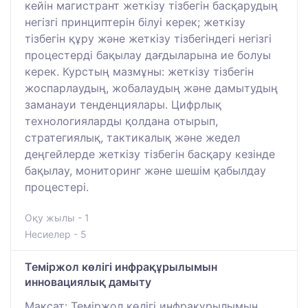
кейін магистрант жеткізу тізбегін басқарудың
негізгі принциптерін білуі керек; жеткізу
тізбегін құру және жеткізу тізбегіндегі негізгі
процестерді бақылау дағдыларына ие болуы
керек. Курстың мазмұны: жеткізу тізбегін
жоспарлаудың, жобалаудың және дамытудың
заманауи тенденциялары. Цифрлық
технологияларды қолдана отырып,
стратегиялық, тактикалық және жедел
деңгейлерде жеткізу тізбегін басқару кезінде
бақылау, мониторинг және шешім қабылдау
процестері.
Оқу жылы - 1
Несиелер - 5
Теміржол көлігі инфрақұрылымын
инновациялық дамыту
Мақсат: Теміржол көлігі инфрақұрылымын