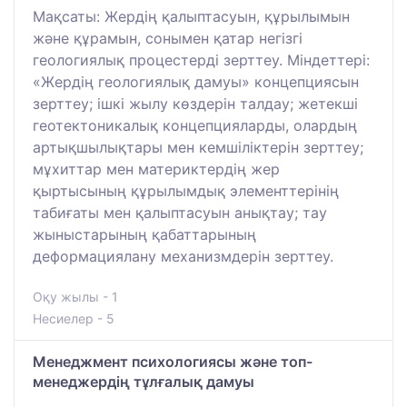
Мақсаты: Жердің қалыптасуын, құрылымын
және құрамын, сонымен қатар негізгі
геологиялық процестерді зерттеу. Міндеттері:
«Жердің геологиялық дамуы» концепциясын
зерттеу; ішкі жылу көздерін талдау; жетекші
геотектоникалық концепцияларды, олардың
артықшылықтары мен кемшіліктерін зерттеу;
мұхиттар мен материктердің жер
қыртысының құрылымдық элементтерінің
табиғаты мен қалыптасуын анықтау; тау
жыныстарының қабаттарының
деформациялану механизмдерін зерттеу.
Оқу жылы - 1
Несиелер - 5
Менеджмент психологиясы және топ-
менеджердің тұлғалық дамуы