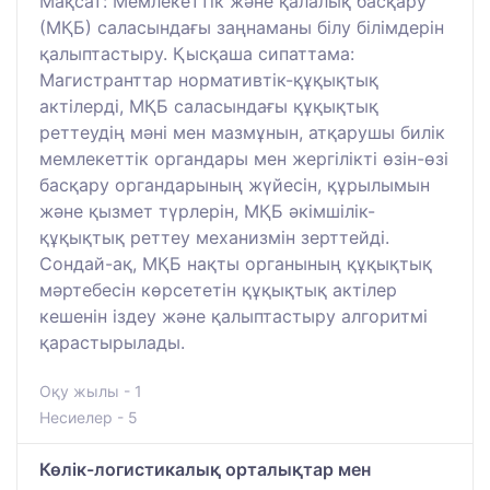
Мақсат: Мемлекеттік және қалалық басқару
(МҚБ) саласындағы заңнаманы білу білімдерін
қалыптастыру. Қысқаша сипаттама:
Магистранттар нормативтік-құқықтық
актілерді, МҚБ саласындағы құқықтық
реттеудің мәні мен мазмұнын, атқарушы билік
мемлекеттік органдары мен жергілікті өзін-өзі
басқару органдарының жүйесін, құрылымын
және қызмет түрлерін, МҚБ әкімшілік-
құқықтық реттеу механизмін зерттейді.
Сондай-ақ, МҚБ нақты органының құқықтық
мәртебесін көрсететін құқықтық актілер
кешенін іздеу және қалыптастыру алгоритмі
қарастырылады.
Оқу жылы - 1
Несиелер - 5
Көлік-логистикалық орталықтар мен