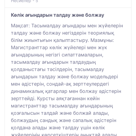
Несиелер - 5
Көлік ағындарын талдау және болжау
Мақсат: Тасымалдау ағындары мен жүйелерін
талдау және болжау негіздерін теориялық
білім жиынтығын қалыптастыру. Мазмұны:
Магистранттар көлік жүйелері мен жүк
ағындарының негізгі сипаттамаларын,
тасымалдау ағындарын талдаудың
қолданыстағы тәсілдерін, тасымалдау
ағындарын талдау және болжау модельдері
мен әдістерін, сондай-ақ зерттеулердегі
динамикалық қатарлар мен болжау әдістерін
зерттейді. Курсты аяқтағаннан кейін
магистранттар тасымалдау ағындарының
қозғалысын талдай және болжай алады,
болжаудың сандық және сапалық әдістерін
қолдана алады және талдау үшін көлік
жүйелерінің көрсеткіштерін анықтай алады.