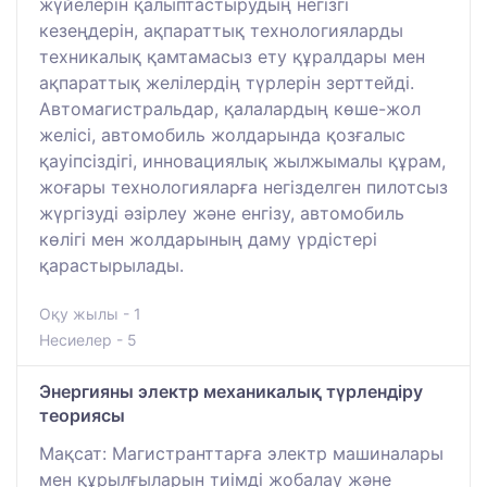
жүйелерін қалыптастырудың негізгі
кезеңдерін, ақпараттық технологияларды
техникалық қамтамасыз ету құралдары мен
ақпараттық желілердің түрлерін зерттейді.
Автомагистральдар, қалалардың көше-жол
желісі, автомобиль жолдарында қозғалыс
қауіпсіздігі, инновациялық жылжымалы құрам,
жоғары технологияларға негізделген пилотсыз
жүргізуді әзірлеу және енгізу, автомобиль
көлігі мен жолдарының даму үрдістері
қарастырылады.
Оқу жылы - 1
Несиелер - 5
Энергияны электр механикалық түрлендіру
теориясы
Мақсат: Магистранттарға электр машиналары
мен құрылғыларын тиімді жобалау және