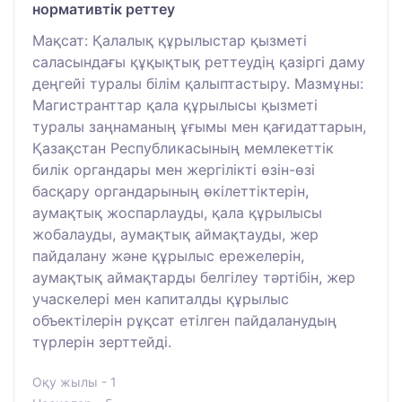
нормативтік реттеу
Мақсат: Қалалық құрылыстар қызметі
саласындағы құқықтық реттеудің қазіргі даму
деңгейі туралы білім қалыптастыру. Мазмұны:
Магистранттар қала құрылысы қызметі
туралы заңнаманың ұғымы мен қағидаттарын,
Қазақстан Республикасының мемлекеттік
билік органдары мен жергілікті өзін-өзі
басқару органдарының өкілеттіктерін,
аумақтық жоспарлауды, қала құрылысы
жобалауды, аумақтық аймақтауды, жер
пайдалану және құрылыс ережелерін,
аумақтық аймақтарды белгілеу тәртібін, жер
учаскелері мен капиталды құрылыс
объектілерін рұқсат етілген пайдаланудың
түрлерін зерттейді.
Оқу жылы - 1