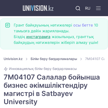
RU
Грант байқауының нәтижелері
осы бетте
10
тамызға дейін жарияланады.
Біздің
инстаграмға
жазылыңыз, гранттық
байқаудың нәтижелерін жіберіп алмау үшін!
Univision.kz
Білім беру бағдарламалары
7M04107 Сала
Инновациялық білім беру бағдарламасы
7M04107 Салалар бойынша
бизнес әкімшіліктендіру
магистрі в Satbayev
University