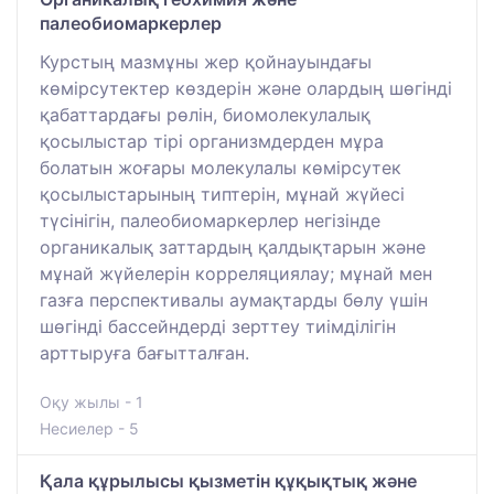
палеобиомаркерлер
Курстың мазмұны жер қойнауындағы
көмірсутектер көздерін және олардың шөгінді
қабаттардағы рөлін, биомолекулалық
қосылыстар тірі организмдерден мұра
болатын жоғары молекулалы көмірсутек
қосылыстарының типтерін, мұнай жүйесі
түсінігін, палеобиомаркерлер негізінде
органикалық заттардың қалдықтарын және
мұнай жүйелерін корреляциялау; мұнай мен
газға перспективалы аумақтарды бөлу үшін
шөгінді бассейндерді зерттеу тиімділігін
арттыруға бағытталған.
Оқу жылы - 1
Несиелер - 5
Қала құрылысы қызметін құқықтық және