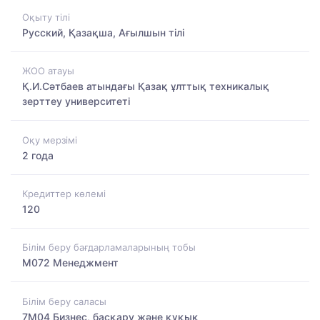
Оқыту тілі
Русский, Қазақша, Ағылшын тілі
ЖОО атауы
Қ.И.Сәтбаев атындағы Қазақ ұлттық техникалық
зерттеу университеті
Оқу мерзімі
2 года
Кредиттер көлемі
120
Білім беру бағдарламаларының тобы
M072 Менеджмент
Білім беру саласы
7M04 Бизнес, басқару және құқық