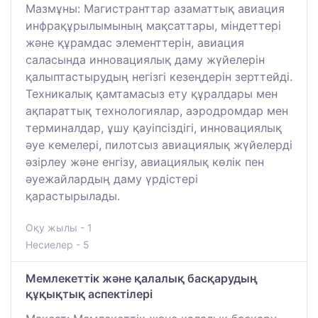
Мазмұны: Магистранттар азаматтық авиация
инфрақұрылымының мақсаттары, міндеттері
және құрамдас элементтерін, авиация
саласында инновациялық даму жүйелерін
қалыптастырудың негізгі кезеңдерін зерттейді.
Техникалық қамтамасыз ету құралдары мен
ақпараттық технологиялар, аэродромдар мен
терминалдар, ұшу қауіпсіздігі, инновациялық
әуе кемелері, пилотсыз авиациялық жүйелерді
әзірлеу және енгізу, авиациялық көлік пен
әуежайлардың даму үрдістері
қарастырылады.
Оқу жылы - 1
Несиелер - 5
Мемлекеттік және қалалық басқарудың
құқықтық аспектілері