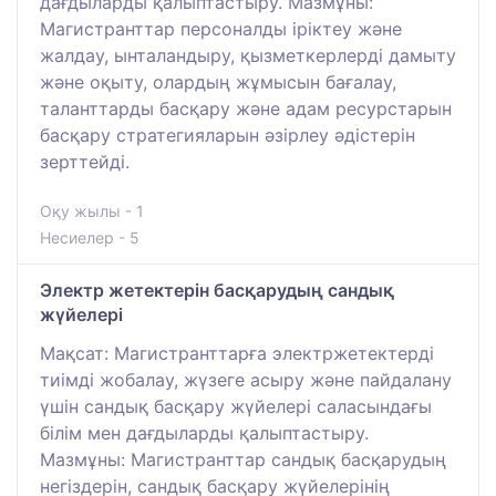
дағдыларды қалыптастыру. Мазмұны:
Магистранттар персоналды іріктеу және
жалдау, ынталандыру, қызметкерлерді дамыту
және оқыту, олардың жұмысын бағалау,
таланттарды басқару және адам ресурстарын
басқару стратегияларын әзірлеу әдістерін
зерттейді.
Оқу жылы - 1
Несиелер - 5
Электр жетектерін басқарудың сандық
жүйелері
Мақсат: Магистранттарға электржетектерді
тиімді жобалау, жүзеге асыру және пайдалану
үшін сандық басқару жүйелері саласындағы
білім мен дағдыларды қалыптастыру.
Мазмұны: Магистранттар сандық басқарудың
негіздерін, сандық басқару жүйелерінің