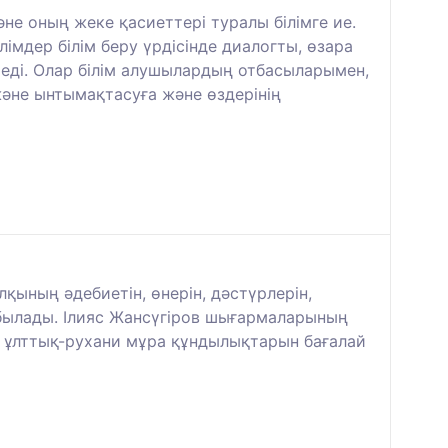
не оның жеке қасиеттері туралы білімге ие.
лімдер білім беру үрдісінде диалогты, өзара
еді. Олар білім алушылардың отбасыларымен,
және ынтымақтасуға және өздерінің
ының әдебиетін, өнерін, дәстүрлерін,
абылады. Ілияс Жансүгіров шығармаларының
, ұлттық-рухани мұра құндылықтарын бағалай