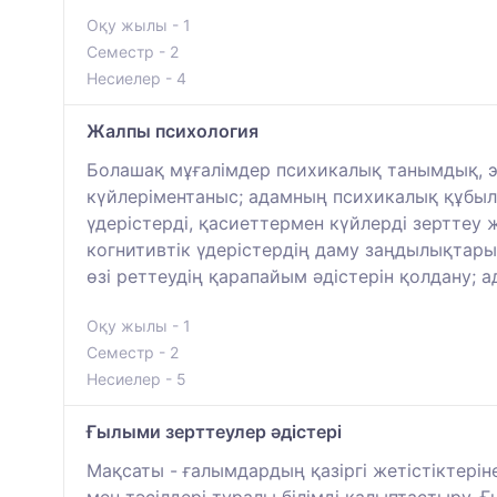
Оқу жылы - 1
Семестр - 2
Несиелер - 4
Жалпы психология
Болашақ мұғалімдер психикалық танымдық, э
күйлеріментаныс; адамның психикалық құбыл
үдерістерді, қасиеттермен күйлерді зерттеу 
когнитивтік үдерістердің даму заңдылықтары 
өзі реттеудің қарапайым әдістерін қолдану;
Оқу жылы - 1
Семестр - 2
Несиелер - 5
Ғылыми зерттеулер әдістері
Мақсаты - ғалымдардың қазіргі жетістіктерін
мен тәсілдері туралы білімді қалыптастыру. 