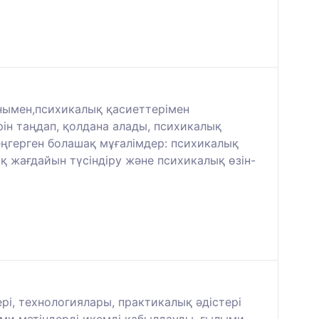
нымен,психикалық қасиеттерімен
ін таңдап, қолдана алады, психикалық
меңгерген болашақ мұғалімдер: психикалық
ық жағдайын түсіндіру және психикалық өзін-
ері, технологиялары, практикалық әдістері
ыми мәтіндерді икемді қабылдауды, ғылыми-