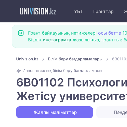
ҰБТ
Гранттар
Ж
Грант байқауының нәтижелері
осы бетте
10
Біздің
инстаграмға
жазылыңыз, гранттық ба
Univision.kz
Білім беру бағдарламалары
6B01102
Инновациялық білім беру бағдарламасы
6B01102 Психология
Жетісу университе
Жалпы мәліметтер
Пәнд