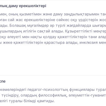
лық даму ерекшеліктері
ен, оның қызметімен және даму заңдылықтарымен тан
н сай жас ерекшеліктеріне сәйкес оқу үрдістерін жос
лады. Болашақ мұғалімдер әр түрлі жағдайларда шыға
ушылардың игілігін сақтай алады. Құзыреттілікті меңге
қу әлеуеті мен нақты қолдау қажеттіліктерін тани алад
ы жеке қажеттіліктерін қарастыра алады, инклюзия мен
спе
екемелеріндегі педагог-психологтың функциялары турал
ы түсіндіру, олардың философиялық, әлеуметтік-гуманита
лігі туралы білімді қамтиды.