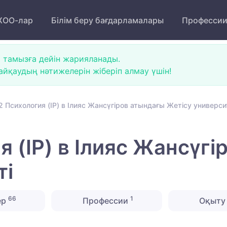
ОО-лар
Білім беру бағдарламалары
Професси
 тамызға дейін жарияланады.
йқаудың нәтижелерін жіберіп алмау үшін!
 Психология (IP) в Ілияс Жансүгіров атындағы Жетісу универси
 (IP) в Ілияс Жансүг
ті
66
1
ер
Профессии
Оқыту 