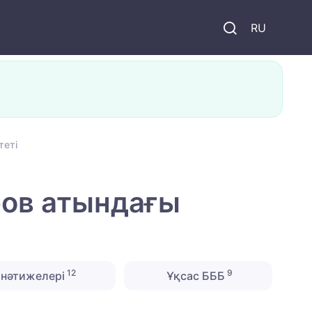
и
RU
теті
іров атындағы
12
9
нәтижелері
Ұқсас БББ