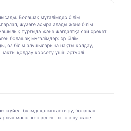
ысады. Болашақ мұғалімдер білім
парлап, жүзеге асыра алады және білім
рмашылық тұрғыда және жағдаятқа сай әрекет
рген болашақ мұғалімдер: әр білім
ы, өз білім алушыларына нақты қолдау,
 нақты қолдау көрсету үшін әртүрлі
ы жүйелі білімді қалыптастыру, болашақ
рлық мәнін, көп аспектілігін ашу және