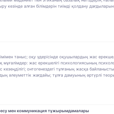
 кезінде алған білімдерін тиімді қолдану дағдыларын
лімімен таныс; оқу үдерісінде оқушылардың жас ерекшел
шақ мұғалімдер: жас ерекшелігі психологиясының психо
с кезеңділігі; онтогенездегі тұлғаның жасқа байланыст
удың әлеуметтік жағдайы; тұлға дамуының әртүрлі теор
еттесу мен коммуникация тұжырымдамалары