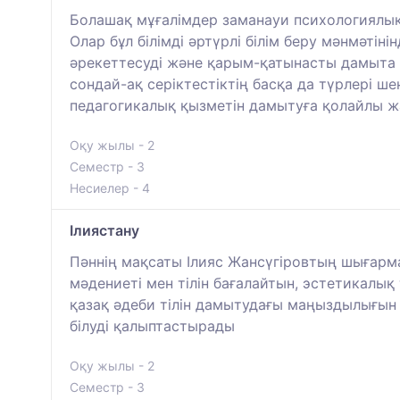
Болашақ мұғалімдер заманауи психологиялық 
Олар бұл білімді әртүрлі білім беру мәнмәтін
әрекеттесуді және қарым-қатынасты дамыта 
сондай-ақ серіктестіктің басқа да түрлері ш
педагогикалық қызметін дамытуға қолайлы жа
Оқу жылы - 2
Семестр - 3
Несиелер - 4
Ілиястану
Пәннің мақсаты Ілияс Жансүгіровтың шығарма
мәдениеті мен тілін бағалайтын, эстетикал
қазақ әдеби тілін дамытудағы маңыздылығын
білуді қалыптастырады
Оқу жылы - 2
Семестр - 3