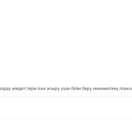
олдау міндеттерін іске асыру үшін білім беру мекемесінің псих