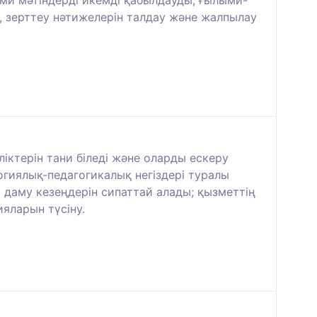
, зерттеу нәтижелерін талдау және жалпылау
іктерін тани біледі және оларды ескеру
логиялық-педагогикалық негіздері туралы
ы даму кезеңдерін сипаттай алады; қызметтің
ияларын түсіну.