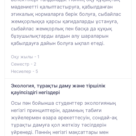
мәдениетті қалыптастыруға, қабылданған
этикалық нормаларға берік болуға, сыбайлас
жемқорлыққа қарсы қағидаларды ұстануға,
сыбайлас жемқорлық пен басқа да құқық
бұзушылықтарды алдын алу шараларын
қабылдауға дайын болуға ықпал етеді.
Оқу жылы - 1
Семестр - 2
Несиелер - 5
Экология, тұрақты даму және тіршілік
қауіпсіздігі негіздері
Осы пән бойынша студенттер экологияның
негізгі принциптерін, адамның табиғи
жүйелермен өзара әрекеттесуін, сондай-ақ
тұрақты дамуға қол жеткізу тәсілдерін
үйренеді. Пәннің негізгі мақсаттары мен