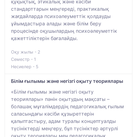
құқықтық, этикалық және кәсіби
стандарттарын меңгереді, практикалық
жағдайларда психоәлеуметтік қолдауды
ұйымдастыра алады және білім беру
процесінде оқушылардың психоәлеуметтік
қажеттіліктерін бағалайды.
Оқу жылы - 2
Семестр - 1
Несиелер - 5
Білім ғылымы және негізгі оқыту теориялары
«Білім ғылымы және негізгі оқыту
теориялары» пәнін оқытудың мақсаты –
болашақ мұғалімдердің педагогикалық ғылым
саласындағы кәсіби құзыреттерін
қалыптастыру, адам туралы концептуалды
түсініктерді меңгеру, бұл түсініктер әртүрлі
оқыту теориялары мен педагогикалық