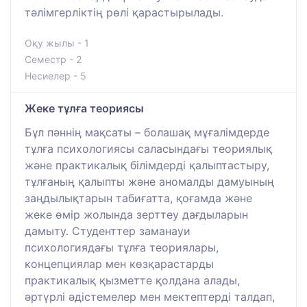
тәлімгерліктің рөлі қарастырылады.
Оқу жылы - 1
Семестр - 2
Несиелер - 5
Жеке тұлға теориясы
Бұл пәннің мақсаты – болашақ мұғалімдерде
тұлға психологиясы саласындағы теориялық
және практикалық білімдерді қалыптастыру,
тұлғаның қалыпты және аномалды дамуының
заңдылықтарын табиғатта, қоғамда және
жеке өмір жолында зерттеу дағдыларын
дамыту. Студенттер заманауи
психологиядағы тұлға теориялары,
концепциялар мен көзқарастарды
практикалық қызметте қолдана алады,
әртүрлі әдістемелер мен мектептерді талдап,