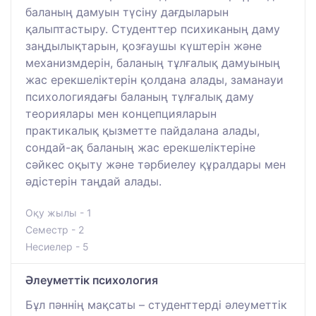
баланың дамуын түсіну дағдыларын
қалыптастыру. Студенттер психиканың даму
заңдылықтарын, қозғаушы күштерін және
механизмдерін, баланың тұлғалық дамуының
жас ерекшеліктерін қолдана алады, заманауи
психологиядағы баланың тұлғалық даму
теориялары мен концепцияларын
практикалық қызметте пайдалана алады,
сондай-ақ баланың жас ерекшеліктеріне
сәйкес оқыту және тәрбиелеу құралдары мен
әдістерін таңдай алады.
Оқу жылы - 1
Семестр - 2
Несиелер - 5
Әлеуметтік психология
Бұл пәннің мақсаты – студенттерді әлеуметтік