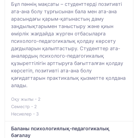
Бұл пәннің мақсаты – студенттерді позитивті
ата-ана болу тұрғысынан бала мен ата-ана
арасындағы қарым-қатынастың даму
заңдылықтарымен таныстыру және қиын
өмірлік жағдайда жүрген отбасыларға
психолого-педагогикалық қолдау көрсету
дағдыларын қалыптастыру. Студенттер ата-
аналардың психолого-педагогикалық
құзыреттілігін арттыруға бағытталған қолдау
көрсетіп, позитивті ата-ана болу
қағидаттарын практикалық қызметте қолдана
алады.
Оқу жылы - 2
Семестр - 2
Несиелер - 3
Баланы психологиялық-педагогикалық
бағалау