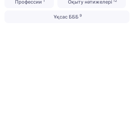
1
12
Профессии
Оқыту нәтижелері
9
Ұқсас БББ