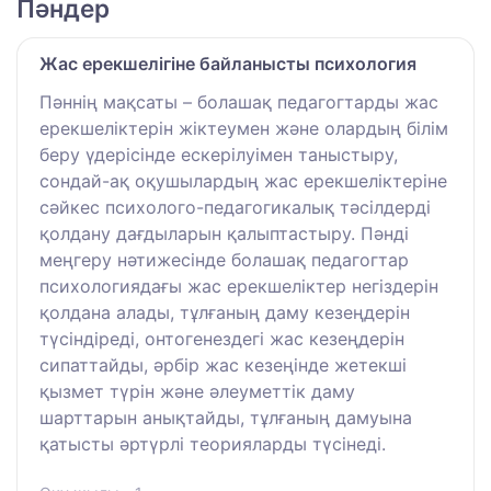
Пәндер
Жас ерекшелігіне байланысты психология
Пәннің мақсаты – болашақ педагогтарды жас
ерекшеліктерін жіктеумен және олардың білім
беру үдерісінде ескерілуімен таныстыру,
сондай-ақ оқушылардың жас ерекшеліктеріне
сәйкес психолого-педагогикалық тәсілдерді
қолдану дағдыларын қалыптастыру. Пәнді
меңгеру нәтижесінде болашақ педагогтар
психологиядағы жас ерекшеліктер негіздерін
қолдана алады, тұлғаның даму кезеңдерін
түсіндіреді, онтогенездегі жас кезеңдерін
сипаттайды, әрбір жас кезеңінде жетекші
қызмет түрін және әлеуметтік даму
шарттарын анықтайды, тұлғаның дамуына
қатысты әртүрлі теорияларды түсінеді.