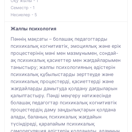
Оқу жылы - 1
Семестр - 1
Несиелер - 5
Жалпы психология
Пәннің мақсаты – болашақ педагогтарды
психикалық когнитивтік, эмоциялық және ерік
процестерінің мәні мен мазмұнымен, сондай-
ақ психикалық қасиеттер мен жағдайларымен
таныстыру; жалпы психологияның әдістерін
психикалық құбылыстарды зерттеуде және
психикалық процестерді, қасиеттерді және
жағдайларды дамытуда қолдану дағдыларын
қалыптастыру. Пәнді меңгеру нәтижесінде
болашақ педагогтар психикалық когнитивтік
процестердің даму заңдылықтарын қолдана
алады, баланың психикалық жағдайын
түсіндіреді, қарапайым психикалық
саморегуляция әдістерін қолданады, адамның