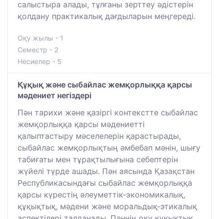
салыстыра алады, тұлғаны зерттеу әдістерін
қолдану практикалық дағдыларын меңгереді.
Оқу жылы - 1
Семестр - 2
Несиелер - 5
Құқық және сыбайлас жемқорлыққа қарсы
мәдениет негіздері
Пән тарихи және қазіргі контекстте сыбайлас
жемқорлыққа қарсы мәдениетті
қалыптастыру мәселелерін қарастырады,
сыбайлас жемқорлықтың әмбебап мәнін, шығу
табиғаты мен тұрақтылығына себептерін
жүйелі түрде ашады. Пән аясында Қазақстан
Республикасындағы сыбайлас жемқорлыққа
қарсы күрестің әлеуметтік-экономикалық,
құқықтық, мәдени және моральдық-этикалық
аспектілері талданады. Пәннің оқу құқықтық