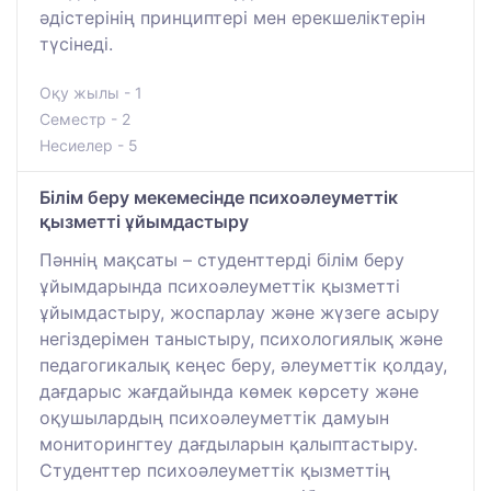
әдістерінің принциптері мен ерекшеліктерін
түсінеді.
Оқу жылы - 1
Семестр - 2
Несиелер - 5
Білім беру мекемесінде психоәлеуметтік
қызметті ұйымдастыру
Пәннің мақсаты – студенттерді білім беру
ұйымдарында психоәлеуметтік қызметті
ұйымдастыру, жоспарлау және жүзеге асыру
негіздерімен таныстыру, психологиялық және
педагогикалық кеңес беру, әлеуметтік қолдау,
дағдарыс жағдайында көмек көрсету және
оқушылардың психоәлеуметтік дамуын
мониторингтеу дағдыларын қалыптастыру.
Студенттер психоәлеуметтік қызметтің