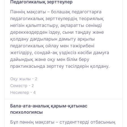
Педагогикалық зерттеулер
Пәннің мақсаты – болашақ педагогтарға
педагогикалық зерттеулердің теориялық
негізін қалыптастыру, ақпаратты сенімді
дереккөздерден іздеу, сыни таңдау және
қолдану дағдыларын дамыту арқылы
педагогикалық ойлау мен тәжірибені
жетілдіру, сондай-ақ үздіксіз кәсіби дамуға
дайындық және оқу мен білім беру
практикасында зерттеу тәсілдерін қолдану.
Оқу жылы - 2
Семестр - 2
Несиелер - 4
Бала-ата-аналық қарым-қатынас
психологиясы
Бұл пәннің мақсаты – студенттерді отбасының