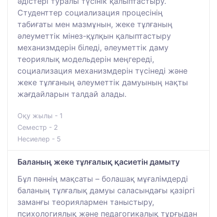
әдістері туралы түсінік қалыптастыру.
Студенттер социализация процесінің
табиғаты мен мазмұнын, жеке тұлғаның
әлеуметтік мінез-құлқын қалыптастыру
механизмдерін біледі, әлеуметтік даму
теориялық модельдерін меңгереді,
социализация механизмдерін түсінеді және
жеке тұлғаның әлеуметтік дамуының нақты
жағдайларын талдай алады.
Оқу жылы - 1
Семестр - 2
Несиелер - 5
Баланың жеке тұлғалық қасиетін дамыту
Бұл пәннің мақсаты – болашақ мұғалімдерді
баланың тұлғалық дамуы саласындағы қазіргі
заманғы теориялармен таныстыру,
психологиялық және педагогикалық тұрғыдан