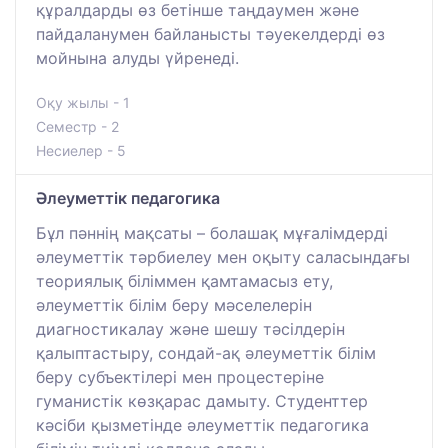
құралдарды өз бетінше таңдаумен және
пайдаланумен байланысты тәуекелдерді өз
мойнына алуды үйренеді.
Оқу жылы - 1
Семестр - 2
Несиелер - 5
Әлеуметтік педагогика
Бұл пәннің мақсаты – болашақ мұғалімдерді
әлеуметтік тәрбиелеу мен оқыту саласындағы
теориялық біліммен қамтамасыз ету,
әлеуметтік білім беру мәселелерін
диагностикалау және шешу тәсілдерін
қалыптастыру, сондай-ақ әлеуметтік білім
беру субъектілері мен процестеріне
гуманистік көзқарас дамыту. Студенттер
кәсіби қызметінде әлеуметтік педагогика