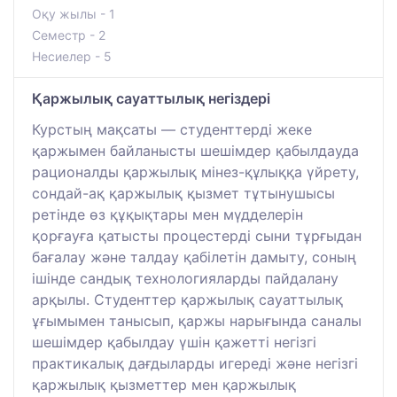
Оқу жылы - 1
Семестр - 2
Несиелер - 5
Қаржылық сауаттылық негіздері
Курстың мақсаты — студенттерді жеке
қаржымен байланысты шешімдер қабылдауда
рационалды қаржылық мінез-құлыққа үйрету,
сондай-ақ қаржылық қызмет тұтынушысы
ретінде өз құқықтары мен мүдделерін
қорғауға қатысты процестерді сыни тұрғыдан
бағалау және талдау қабілетін дамыту, соның
ішінде сандық технологияларды пайдалану
арқылы. Студенттер қаржылық сауаттылық
ұғымымен танысып, қаржы нарығында саналы
шешімдер қабылдау үшін қажетті негізгі
практикалық дағдыларды игереді және негізгі
қаржылық қызметтер мен қаржылық