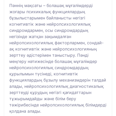
Пәннің мақсаты – болашақ мұғалімдерді
жоғары психикалық функциялардың
бұзылыстарымен байланысты негізгі
когнитивтік және нейропсихологиялық
синдромдармен, осы синдромдардың
негізінде жатқан зақымдалған
нейропсихологиялық факторлармен, сондай-
ақ когнитивтік және нейропсихологияның
зерттеу әдістерімен таныстыру. Пәнді
меңгеру нәтижесінде болашақ мұғалімдер
нейропсихологиялық синдромдардың
құрылымын түсінеді, когнитивтік
функциялардың бұзылу механизмдерін талдай
алады, нейропсихологиялық диагностикалық
зерттеуді құрудың негізгі қағидаттарын
тұжырымдайды және білім беру
тәжірибесінде нейропсихологиялық білімдерді
қолдана алады.