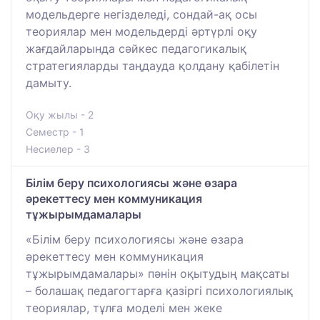
модельдерге негізделеді, сондай-ақ осы
теориялар мен модельдерді әртүрлі оқу
жағдайларында сәйкес педагогикалық
стратегияларды таңдауда қолдану қабілетін
дамыту.
Оқу жылы - 2
Семестр - 1
Несиелер - 3
Білім беру психологиясы және өзара
әрекеттесу мен коммуникация
тұжырымдамалары
«Білім беру психологиясы және өзара
әрекеттесу мен коммуникация
тұжырымдамалары» пәнін оқытудың мақсаты
– болашақ педагогтарға қазіргі психологиялық
теориялар, тұлға моделі мен жеке