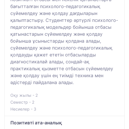
бағытталған психолого-педагогикалық
сүйемелдеу және қолдау дағдыларын
қалыптастыру. Студенттер әртүрлі психолого-
педагогикалық модельдер бойынша отбасы
қатынастарын сүйемелдеу және қолдау
бойынша ұсыныстарды қолдана алады,
сүйемелдеу және психолого-педагогикалық
қолдауды қажет ететін отбасыларды
диагностикалай алады, сондай-ақ
практикалық қызметте отбасын сүйемелдеу
және қолдау үшін ең тиімді техника мен
әдістерді пайдалана алады.
Оқу жылы - 2
Семестр - 2
Несиелер - 3
Позитивті ата-аналық