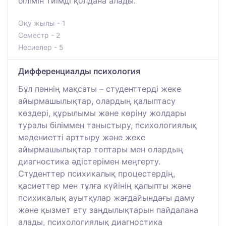
білімін тиімді қолдана алады.
Оқу жылы - 1
Семестр - 2
Несиелер - 5
Дифференциалды психология
Бұл пәннің мақсаты – студенттерді жеке
айырмашылықтар, олардың қалыптасу
көздері, құрылымы және көріну жолдары
туралы біліммен таныстыру, психологиялық
мәдениетті арттыру және жеке
айырмашылықтар топтары мен олардың
диагностика әдістерімен меңгерту.
Студенттер психикалық процестердің,
қасиеттер мен тұлға күйінің қалыпты және
психикалық ауытқулар жағдайындағы даму
және қызмет ету заңдылықтарын пайдалана
алады, психологиялық диагностика