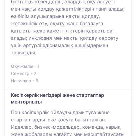
бастапқы кезеңдерін, олардың оқу әлеуеті
мен нақты қолдау қажеттіліктерін тани алады;
өз білім алушыларына нақты қолдау,
жетекшілік ету, оқыту және бағалауға
қатысты жеке қажеттіліктерін қарастыра
алады; инклюзия мен нақты қолдау көрсету
үшін әртүрлі әдіснамалық шешімдермен
танысады.
Оқу жылы - 1
Семестр - 2
Несиелер - 3
Кәсіпкерлік негіздері және стартаптар
менторлығы
Пән кәсіпкерлік ойлауды дамытуға және
стартаптарды іске қосуға бағытталған.
Идеялар, бизнес-модельдер, команда, нарық
және жобаларды ұлғайту мен масштабтаудағы