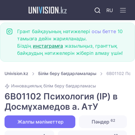
RU
Грант байқауының нәтижелері
осы бетте
10
тамызға дейін жарияланады.
Біздің
инстаграмға
жазылыңыз, гранттық
байқаудың нәтижелерін жіберіп алмау үшін!
Univision.kz
Білім беру бағдарламалары
6B01102 Псих
Инновациялық білім беру бағдарламасы
6B01102 Психология (IP) в
Досмұхамедов а. АтУ
62
Жалпы мәліметтер
Пәндер