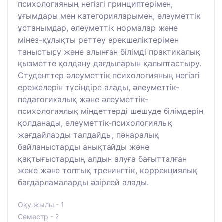
психологияның негізгі принциптерімен,
ұғымдары мен категорияларымен, әлеуметтік
ұстанымдар, әлеуметтік нормалар және
мінез-құлықты реттеу ерекшеліктерімен
таныстыру және алынған білімді практикалық
қызметте қолдану дағдыларын қалыптастыру.
Студенттер әлеуметтік психологияның негізгі
ережелерін түсіндіре алады, әлеуметтік-
педагогикалық және әлеуметтік-
психологиялық міндеттерді шешуде білімдерін
қолданады, әлеуметтік-психологиялық
жағдайларды талдайды, пәнаралық
байланыстарды анықтайды және
қақтығыстардың алдын алуға бағытталған
жеке және топтық тренингтік, коррекциялық
бағдарламаларды әзірлей алады.
Оқу жылы - 1
Семестр - 2