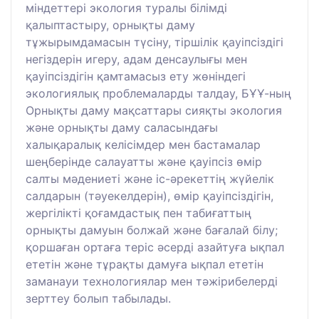
міндеттері экология туралы білімді
қалыптастыру, орнықты даму
тұжырымдамасын түсіну, тіршілік қауіпсіздігі
негіздерін игеру, адам денсаулығы мен
қауіпсіздігін қамтамасыз ету жөніндегі
экологиялық проблемаларды талдау, БҰҰ-ның
Орнықты даму мақсаттары сияқты экология
және орнықты даму саласындағы
халықаралық келісімдер мен бастамалар
шеңберінде салауатты және қауіпсіз өмір
салты мәдениеті және іс-әрекеттің жүйелік
салдарын (тәуекелдерін), өмір қауіпсіздігін,
жергілікті қоғамдастық пен табиғаттың
орнықты дамуын болжай және бағалай білу;
қоршаған ортаға теріс әсерді азайтуға ықпал
ететін және тұрақты дамуға ықпал ететін
заманауи технологиялар мен тәжірибелерді
зерттеу болып табылады.