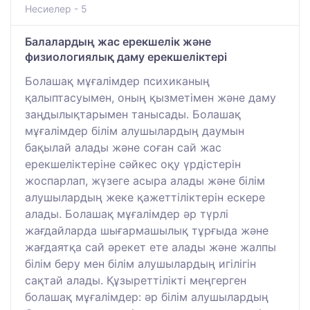
Несиелер - 5
Балалардың жас ерекшелік және
физиологиялық даму ерекшеліктері
Болашақ мұғалімдер психиканың
қалыптасуымен, оның қызметімен және даму
заңдылықтарымен танысады. Болашақ
мұғалімдер білім алушылардың даумын
бақылай алады және соған сай жас
ерекшеліктеріне сәйкес оқу үрдістерін
жоспарлап, жүзеге асыра алады және білім
алушылардың жеке қажеттіліктерін ескере
алады. Болашақ мұғалімдер әр түрлі
жағдайларда шығармашылық тұрғыда және
жағдаятқа сай әрекет ете алады және жалпы
білім беру мен білім алушылардың игілігін
сақтай алады. Құзыреттілікті меңгерген
болашақ мұғалімдер: әр білім алушылардың