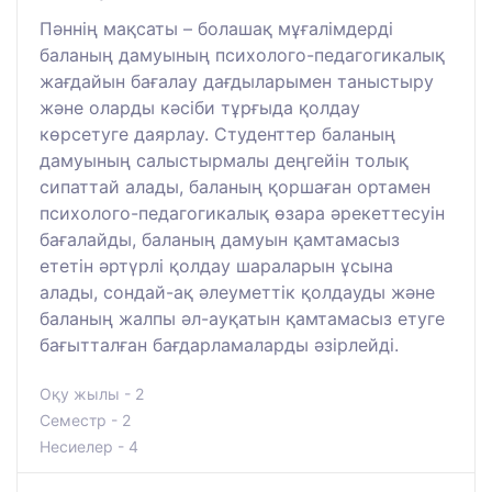
Пәннің мақсаты – болашақ мұғалімдерді
баланың дамуының психолого-педагогикалық
жағдайын бағалау дағдыларымен таныстыру
және оларды кәсіби тұрғыда қолдау
көрсетуге даярлау. Студенттер баланың
дамуының салыстырмалы деңгейін толық
сипаттай алады, баланың қоршаған ортамен
психолого-педагогикалық өзара әрекеттесуін
бағалайды, баланың дамуын қамтамасыз
ететін әртүрлі қолдау шараларын ұсына
алады, сондай-ақ әлеуметтік қолдауды және
баланың жалпы әл-ауқатын қамтамасыз етуге
бағытталған бағдарламаларды әзірлейді.
Оқу жылы - 2
Семестр - 2
Несиелер - 4