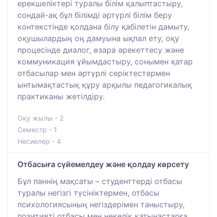
ерекшеліктері туралы білім қалыптастыру,
сондай-ақ бұл білімді әртүрлі білім беру
контекстінде қолдана білу қабілетін дамыту,
оқушылардың оң дамуына ықпал ету, оқу
процесінде диалог, өзара әрекеттесу және
коммуникация ұйымдастыру, сонымен қатар
отбасылар мен әртүрлі серіктестермен
ынтымақтастық құру арқылы педагогикалық
практиканы жетілдіру.
Оқу жылы - 2
Семестр - 1
Несиелер - 4
Отбасыға сүйемелдеу және қолдау көрсету
Бұл пәннің мақсаты – студенттерді отбасы
туралы негізгі түсініктермен, отбасы
психологиясының негіздерімен таныстыру,
позитивті отбасы мен некелік қатынастарға