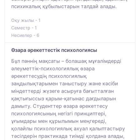
психикалық құбылыстарын талдай алады.
Оқу жылы - 1
Семестр - 1
Несиелер - 6
Өзара әрекеттестік психологиясы
Бұл пәннің мақсаты – болашақ мұғалімдерді
әлеуметтік-психологиялық өзара
әрекеттесудің психологиялық
заңдылықтарымен таныстыру және кәсіби
міндеттерді жүзеге асыруға бағытталған
қақтығыссыз қарым-қатынас дағдыларын
дамыту. Студенттер өзара әрекеттесу
психологиясының негізгі принциптері,
ұғымдары мен құрылымын меңгереді,
қолайлы психологиялық ахуал қалыптастыру
тәсілдерін практикада тиімді қолдана алады,