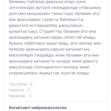
баланың тұлғалық дамуына әсері және
онтогенездің әртүрлі кезеңдерінде отбасының
рөлі мен маңызымен таныстыру, баламен ата-
ана арасындағы тұрақты байланысты
дамытуға мотивациялау дағдыларын
қалыптастыру. Студенттер баламен ата-ана
арасындағы қатынастарды сипаттай алады,
бұзылу себептерін анықтайды, ата-аналар мен
балалар арасындағы қарым-қатынастың
мәселелерін талдайды және баламен ата-ана
арасындағы қатынасты қолдау және дамыту
мақсатында психодиагностикалық және
коррекциялық жұмыстар жүргізе алады.
Оқу жылы - 2
Семестр - 2
Несиелер - 3
Когнитивті нейропсихология