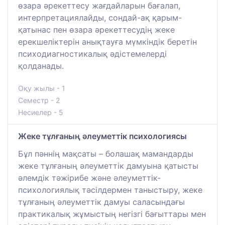
өзара әрекеттесу жағдайларын бағалап,
интерпретациялайды, сондай-ақ қарым-
қатынас пен өзара әрекеттесудің жеке
ерекшеліктерін анықтауға мүмкіндік беретін
психодиагностикалық әдістемелерді
қолданады.
Оқу жылы - 1
Семестр - 2
Несиелер - 5
Жеке тұлғаның әлеуметтік психологиясы
Бұл пәннің мақсаты – болашақ мамандарды
жеке тұлғаның әлеуметтік дамуына қатысты
әлемдік тәжірибе және әлеуметтік-
психологиялық тәсілдермен таныстыру, жеке
тұлғаның әлеуметтік дамуы саласындағы
практикалық жұмыстың негізгі бағыттары мен