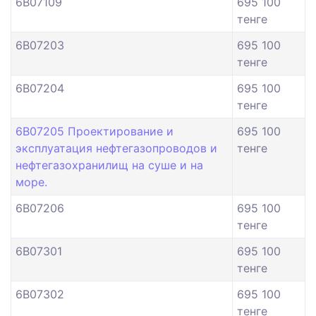
6B07109
695 100
тенге
6B07203
695 100
тенге
6B07204
695 100
тенге
6B07205 Проектирование и
695 100
эксплуатация нефтегазопроводов и
тенге
нефтегазохранилищ на суше и на
море.
6B07206
695 100
тенге
6B07301
695 100
тенге
6B07302
695 100
тенге