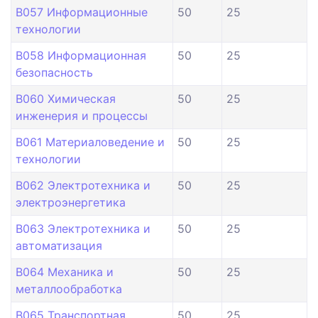
B057 Информационные
50
25
технологии
B058 Информационная
50
25
безопасность
B060 Химическая
50
25
инженерия и процессы
B061 Материаловедение и
50
25
технологии
B062 Электротехника и
50
25
электроэнергетика
B063 Электротехника и
50
25
автоматизация
B064 Механика и
50
25
металлообработка
B065 Транспортная
50
25