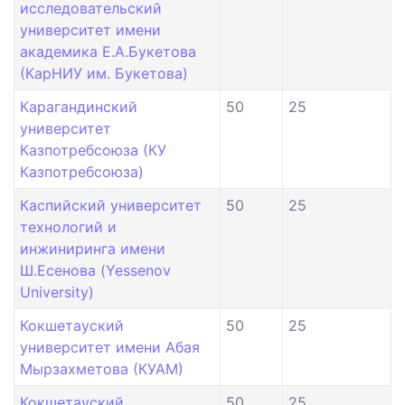
исследовательский
университет имени
академика Е.А.Букетова
(КарНИУ им. Букетова)
Карагандинский
50
25
университет
Казпотребсоюза (КУ
Казпотребсоюза)
Каспийский университет
50
25
технологий и
инжиниринга имени
Ш.Есенова (Yessenov
University)
Кокшетауский
50
25
университет имени Абая
Мырзахметова (КУАМ)
Кокшетауский
50
25