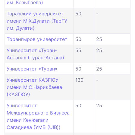
им. Козыбаева)
Таразский университет
50
-
имени М.Х.Дулати (ТарГУ
им. Дулати)
Торайгыров университет
50
25
Университет «Туран-
55
25
Астана» (Туран-Астана)
Университет «Туран»
50
25
Университет КАЗГЮУ
130
-
имени М.С.Нарикбаева
(КАЗГЮУ)
Университет
50
25
Международного Бизнеса
имени Кенжегали
Сагадиева (УМБ (UIB))