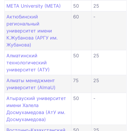
META University (META)
50
25
Актюбинский
60
-
региональный
университет имени
К.Жубанова (АРГУ им.
Жубанова)
Алматинский
50
25
технологический
университет (АТУ)
Алматы менеджмент
75
25
университет (AlmaU)
Атырауский университет
50
-
имени Халела
Досмухамедова (АтУ им.
Досмухамедова)
Восточно-Казахстанский
50
25