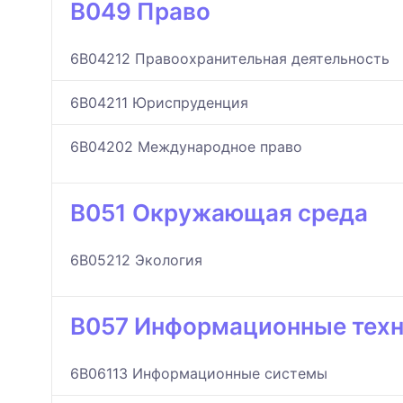
B049 Право
6B04212 Правоохранительная деятельность
6B04211 Юриспруденция
6B04202 Международное право
B051 Окружающая среда
6B05212 Экология
B057 Информационные тех
6B06113 Информационные системы