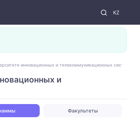
KZ
ерситете инновационных и телекоммуникационных систем
нновационных и
граммы
Факультеты