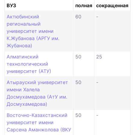
ВУЗ
полная
сокращенная
Актюбинский
60
-
региональный
университет имени
К.Жубанова (АРГУ им.
Жубанова)
Алматинский
50
25
технологический
университет (АТУ)
Атырауский университет
50
-
имени Халела
Досмухамедова (АтУ им.
Досмухамедова)
Восточно-Казахстанский
50
-
университет имени
Сарсена Аманжолова (ВКУ