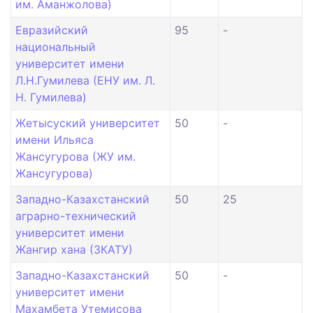
им. Аманжолова)
Евразийский
95
-
национальный
университет имени
Л.Н.Гумилева (ЕНУ им. Л.
Н. Гумилева)
Жетысуский университет
50
-
имени Ильяса
Жансугурова (ЖУ им.
Жансугурова)
Западно-Казахстанский
50
25
аграрно-технический
университет имени
Жангир хана (ЗКАТУ)
Западно-Казахстанский
50
-
университет имени
Махамбета Утемисова