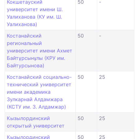
Кокшетауский
50
-
университет имени Ш.
Уалиханова (КУ им. Ш.
Уалиханова)
Костанайский
50
-
региональный
университет имени Ахмет
Байтұрсынұлы (КРУ им.
Байтурсынова)
Костанайский социально-
50
25
технический университет
имени академика
Зулкарнай Алдамжара
(КСТУ им. З. Алдамжар)
Кызылординский
50
25
открытый университет
Кызылординский
50
25