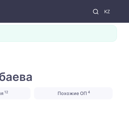
KZ
баева
12
4
ия
Похожие ОП