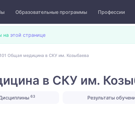
Зы
Образовательные программы
Профессии
ы на
этой странице
101 Общая медицина в СКУ им. Козыбаева
ицина в СКУ им. Козы
63
Дисциплины
Результаты обучен