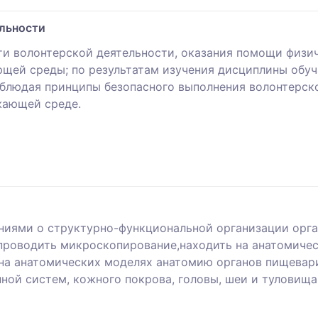
ельности
сти волонтерской деятельности, оказания помощи физ
ющей среды; по результатам изучения дисциплины обу
облюдая принципы безопасного выполнения волонтерско
жающей среде.
иями о структурно-функциональной организации орга
 проводить микроскопирование,находить на анатомиче
 на анатомических моделях анатомию органов пищевар
ной систем, кожного покрова, головы, шеи и туловища