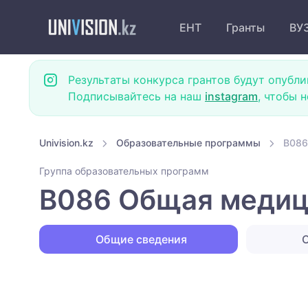
ЕНТ
Гранты
ВУ
Результаты конкурса грантов будут опубли
Подписывайтесь на наш
instagram
, чтобы 
Univision.kz
Образовательные программы
B086
Группа образовательных программ
B086 Общая медиц
Общие сведения
О