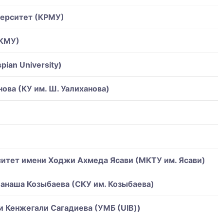
верситет (КРМУ)
(КМУ)
ian University)
ова (КУ им. Ш. Уалиханова)
итет имени Ходжи Ахмеда Ясави (МКТУ им. Ясави)
анаша Козыбаева (СКУ им. Козыбаева)
 Кенжегали Сагадиева (УМБ (UIB))