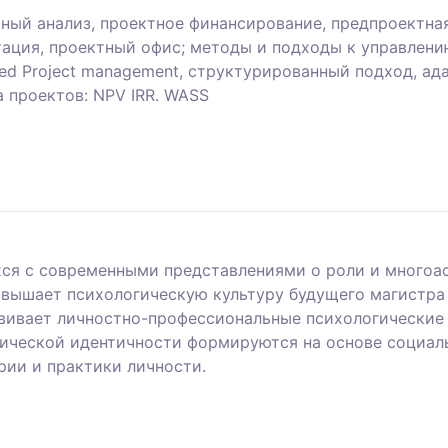
тный анализ, проектное финансирование, предпроектна
тация, проектный офис; методы и подходы к управлени
sed Project management, структурированный подход, ад
а проектов: NPV IRR. WASS
хся с современными представлениями о роли и многоа
овышает психологическую культуру будущего магистр
вивает личностно-профессиональные психологические
ической идентичности формируются на основе социал
рии и практики личности.