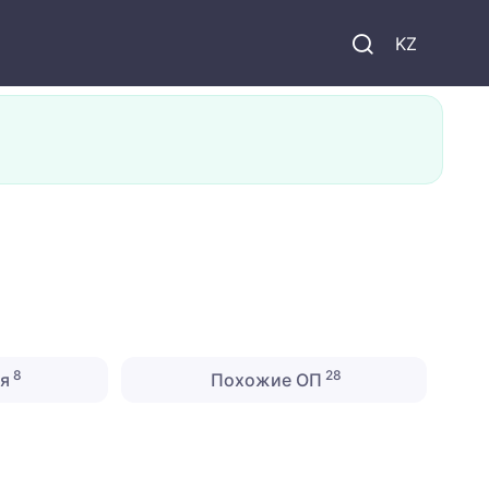
KZ
8
28
ия
Похожие ОП