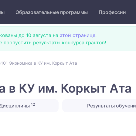
Зы
Образовательные программы
Профессии
кованы до 10 августа на
этой странице
.
не пропустить результаты конкурса грантов!
101 Экономика в КУ им. Коркыт Ата
 в КУ им. Коркыт Ата
12
Дисциплины
Результаты обучен