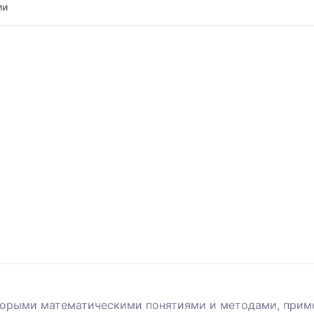
ии
оторыми математическими понятиями и методами, при