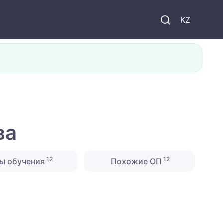
KZ
ва
12
12
ы обучения
Похожие ОП