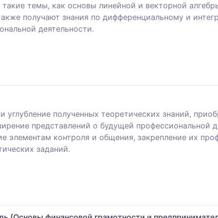
 такие темы, как основы линейной и векторной алгебр
также получают знания по дифференциальному и интегр
ональной деятельности.
 и углубление полученных теоретических знаний, при
ширение представлений о будущей профессиональной 
ие элементам контроля и общения, закрепление их про
тических заданий.
 (Основы финансовой грамотности и предприниматель