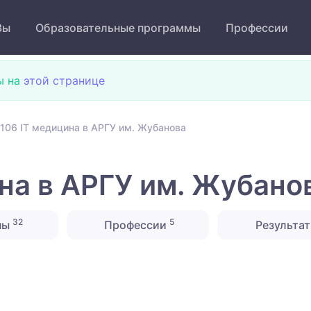
Зы
Образовательные программы
Профессии
ы на
этой странице
106 IT медицина в АРГУ им. Жубанова
на в АРГУ им. Жубано
32
5
ны
Профессии
Результат