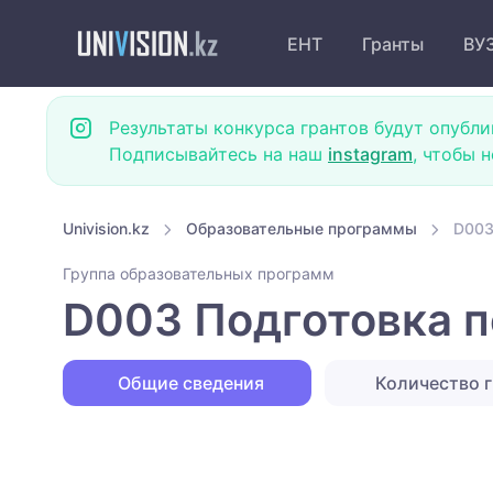
ЕНТ
Гранты
ВУ
Результаты конкурса грантов будут опубли
Подписывайтесь на наш
instagram
, чтобы 
Univision.kz
Образовательные программы
D003
Группа образовательных программ
D003 Подготовка п
Общие сведения
Количество г