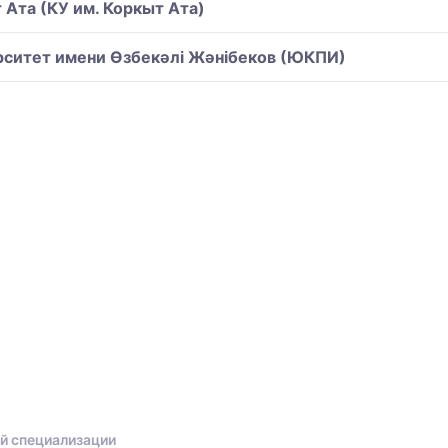
Ата (КУ им. Коркыт Ата)
рситет имени Өзбекәлі Жәнібеков (ЮКПИ)
й специализации