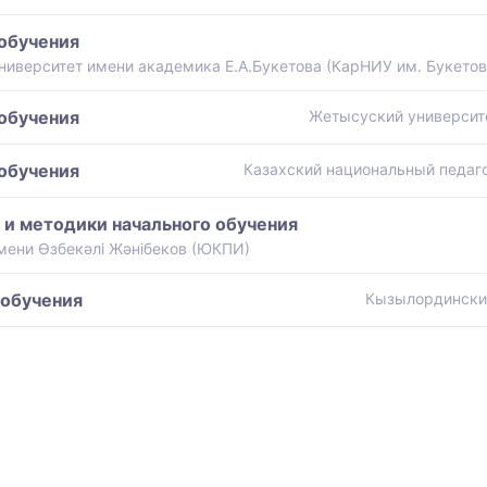
 обучения
иверситет имени академика Е.А.Букетова (КарНИУ им. Букетов
 обучения
Жетысуский университ
 обучения
Казахский национальный педаго
 и методики начального обучения
мени Өзбекәлі Жәнібеков (ЮКПИ)
 обучения
Кызылординский