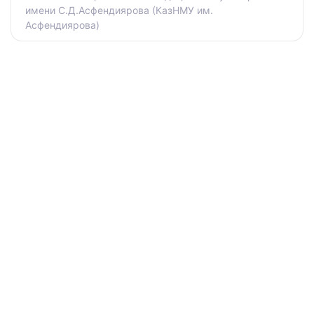
имени С.Д.Асфендиярова (КазНМУ им.
Асфендиярова)