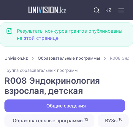
KZ
Результаты конкурса грантов опубликованы
на
этой странице
Univision.kz
Образовательные программы
R008 Эндок
Группа образовательных программ
R008 Эндокринология
взрослая, детская
Общие сведения
12
10
Образовательные программы
ВУЗы