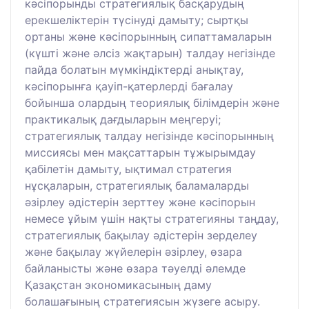
кәсіпорынды стратегиялық басқарудың
ерекшеліктерін түсінуді дамыту; сыртқы
ортаны және кәсіпорынның сипаттамаларын
(күшті және әлсіз жақтарын) талдау негізінде
пайда болатын мүмкіндіктерді анықтау,
кәсіпорынға қауіп-қатерлерді бағалау
бойынша олардың теориялық білімдерін және
практикалық дағдыларын меңгеруі;
стратегиялық талдау негізінде кәсіпорынның
миссиясы мен мақсаттарын тұжырымдау
қабілетін дамыту, ықтимал стратегия
нұсқаларын, стратегиялық баламаларды
әзірлеу әдістерін зерттеу және кәсіпорын
немесе ұйым үшін нақты стратегияны таңдау,
стратегиялық бақылау әдістерін зерделеу
және бақылау жүйелерін әзірлеу, өзара
байланысты және өзара тәуелді әлемде
Қазақстан экономикасының даму
болашағының стратегиясын жүзеге асыру.