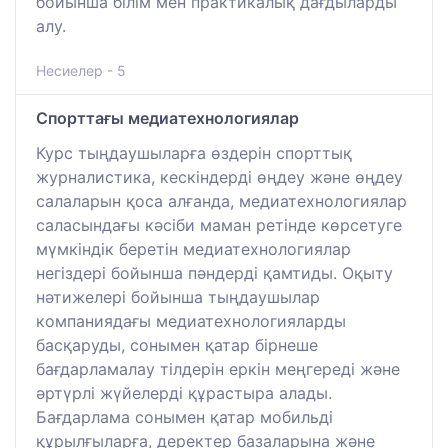
бойынша білім мен практикалық дағдыларды
алу.
Несиелер - 5
Спорттағы медиатехнологиялар
Курс тыңдаушыларға өздерін спорттық
журналистика, кескіндерді өңдеу және өңдеу
салаларын қоса алғанда, медиатехнологиялар
саласындағы кәсіби маман ретінде көрсетуге
мүмкіндік беретін медиатехнологиялар
негіздері бойынша пәндерді қамтиды. Оқыту
нәтижелері бойынша тыңдаушылар
компаниядағы медиатехнологияларды
басқаруды, сонымен қатар бірнеше
бағдарламалау тілдерін еркін меңгереді және
әртүрлі жүйелерді құрастыра алады.
Бағдарлама сонымен қатар мобильді
құрылғыларға, деректер базаларына және