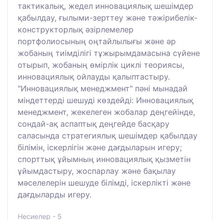
тактикалық, жедел инновациялық шешімдер
қабылдау, ғылыми-зерттеу және тәжірибелік-
конструкторлық әзірлемелер
портфолиосының оңтайлылығы және әр
жобаның тиімділігі тұжырымдамасына сүйене
отырып, жобаның өмірлік циклі теориясы,
инновациялық ойлауды қалыптастыру.
"Инновациялық менеджмент" пәні мынадай
міндеттерді шешуді көздейді: Инновациялық
менеджмент, жекелеген жобалар деңгейінде,
сондай-ақ аспаптық деңгейде басқару
саласында стратегиялық шешімдер қабылдау
білімін, іскерлігін және дағдыларын игеру;
спорттық ұйымның инновациялық қызметін
ұйымдастыру, жоспарлау және бақылау
мәселелерін шешуде білімді, іскерлікті және
дағдыларды игеру.
Несиелер - 5