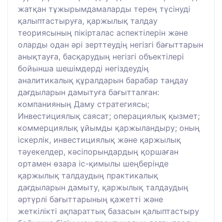
жатқан тұжырымдамаларды терең түсінуді
қалыптастыруға, қаржылық талдау
теориясының пікірталас аспектілерін және
оларды одан әрі зерттеудің негізгі бағыттарын
анықтауға, басқарудың негізгі объектілері
бойынша шешімдерді негіздеудің
аналитикалық құралдарын барабар таңдау
дағдыларын дамытуға бағытталған:
компанияның Даму стратегиясы;
Инвестициялық саясат; операциялық қызмет;
коммерциялық ұйымды қаржыландыру; оның
іскерлік, инвестициялық және қаржылық
тәуекелдер, кәсіпорындардың қоршаған
ортамен өзара іс-қимылы шеңберінде
қаржылық талдаудың практикалық
дағдыларын дамыту, қаржылық талдаудың
әртүрлі бағыттарының қажетті және
жеткілікті ақпараттық базасын қалыптастыру