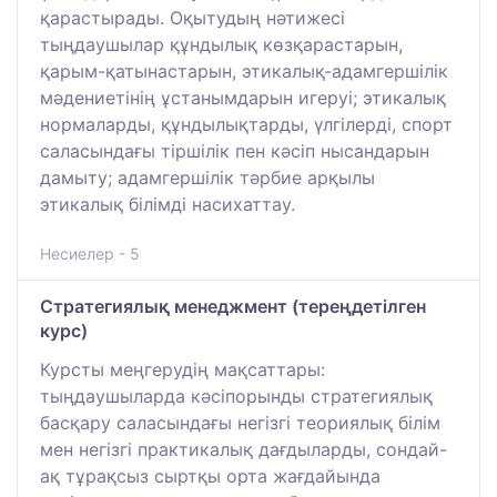
қарастырады. Оқытудың нәтижесі
тыңдаушылар құндылық көзқарастарын,
қарым-қатынастарын, этикалық-адамгершілік
мәдениетінің ұстанымдарын игеруі; этикалық
нормаларды, құндылықтарды, үлгілерді, спорт
саласындағы тіршілік пен кәсіп нысандарын
дамыту; адамгершілік тәрбие арқылы
этикалық білімді насихаттау.
Несиелер - 5
Стратегиялық менеджмент (тереңдетілген
курс)
Курсты меңгерудің мақсаттары:
тыңдаушыларда кәсіпорынды стратегиялық
басқару саласындағы негізгі теориялық білім
мен негізгі практикалық дағдыларды, сондай-
ақ тұрақсыз сыртқы орта жағдайында