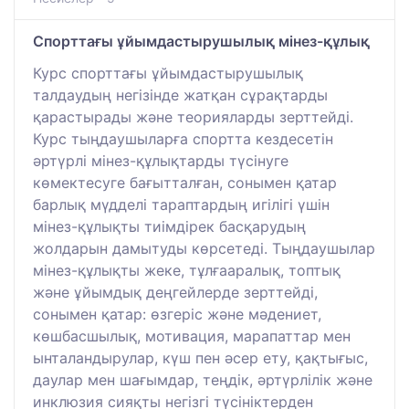
Спорттағы ұйымдастырушылық мінез-құлық
Курс спорттағы ұйымдастырушылық
талдаудың негізінде жатқан сұрақтарды
қарастырады және теорияларды зерттейді.
Курс тыңдаушыларға спортта кездесетін
әртүрлі мінез-құлықтарды түсінуге
көмектесуге бағытталған, сонымен қатар
барлық мүдделі тараптардың игілігі үшін
мінез-құлықты тиімдірек басқарудың
жолдарын дамытуды көрсетеді. Тыңдаушылар
мінез-құлықты жеке, тұлғааралық, топтық
және ұйымдық деңгейлерде зерттейді,
сонымен қатар: өзгеріс және мәдениет,
көшбасшылық, мотивация, марапаттар мен
ынталандырулар, күш пен әсер ету, қақтығыс,
даулар мен шағымдар, теңдік, әртүрлілік және
инклюзия сияқты негізгі түсініктерден