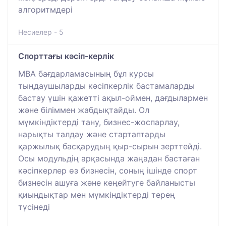
алгоритмдері
Несиелер - 5
Спорттағы кәсіп-керлік
MBA бағдарламасының бұл курсы
тыңдаушыларды кәсіпкерлік бастамаларды
бастау үшін қажетті ақыл-оймен, дағдылармен
және біліммен жабдықтайды. Ол
мүмкіндіктерді тану, бизнес-жоспарлау,
нарықты талдау және стартаптарды
қаржылық басқарудың қыр-сырын зерттейді.
Осы модульдің арқасында жаңадан бастаған
кәсіпкерлер өз бизнесін, соның ішінде спорт
бизнесін ашуға және кеңейтуге байланысты
қиындықтар мен мүмкіндіктерді терең
түсінеді