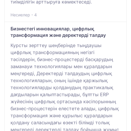
тиімділігін арттыруға көмектеседі.
Несиелер - 4
Бизнестегі инновациялар, цифрлық
трансформация және деректерді талдау
Курсты зерттеу шеңберінде тыңдаушы
цифрлық трансформацияның негізгі
тәсілдерін, бизнес-процестерді басқарудың
заманауи технологиялары мен құралдарын
меңгереді, Деректерді талдаудың цифрлық
технологияларын, оның ішінде қаржылық
технологияларды қолданудың практикалық
дағдыларын қалыптастырады, бұлтты ERP
жүйесінің цифрлық ортасында кәсіпорынның
бизнес-процестерін елестете алады, цифрлық
трансформация және құрылыс құралдарын
қолдану саласындағы өзекті білімді толық
меңгереді деректерді талдау бойынша жұмыс