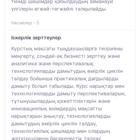
тиімді шешімдер қабылдаудың заманауи
үлгілерін егжей-тегжейлі талқылайды.
Несиелер - 5
Іскерлік зерттеулер
Курстың мақсаты тыңдаушыларға теорияны
меңгерту, сондай-ақ бизнесті зерттеу және
аналитика және перспективалық
технологияларды дамытудың өмірлік циклін
талдау бойынша практикалық дағдыларды
дамыту болып табылады. Курс нарықтар мен
технологияларды дамыту перспективаларын,
тұтынушылардың қажеттіліктерін және
инновациялық өнімдердің мақсатты
нарықтарын анықтау, технологияларды
дамытудың өмірлік циклін талдау,
технологиялық шешімдер мен олардың
жеткізушілерін бәсекелестік талдау