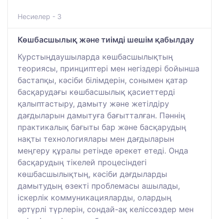
Несиелер - 3
Көшбасшылық және тиімді шешім қабылдау
Курстыңдаушыларда көшбасшылықтың
теориясы, принциптері мен негіздері бойынша
бастапқы, кәсіби білімдерін, сонымен қатар
басқарудағы көшбасшылық қасиеттерді
қалыптастыру, дамыту және жетілдіру
дағдыларын дамытуға бағытталған. Пәннің
практикалық бағыты бар және басқарудың
нақты технологиялары мен дағдыларын
меңгеру құралы ретінде әрекет етеді. Онда
басқарудың тікелей процесіндегі
көшбасшылықтың, кәсіби дағдыларды
дамытудың өзекті проблемасы ашылады,
іскерлік коммуникацияларды, олардың
әртүрлі түрлерін, сондай-ақ келіссөздер мен