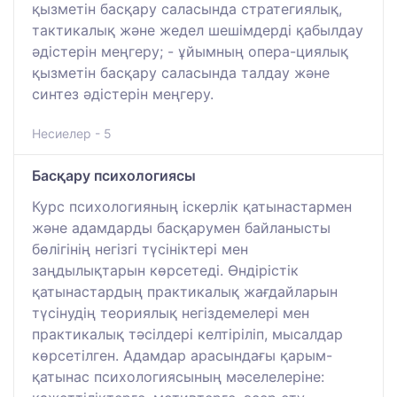
қызметін басқару саласында стратегиялық,
тактикалық және жедел шешімдерді қабылдау
әдістерін меңгеру; - ұйымның опера-циялық
қызметін басқару саласында талдау және
синтез әдістерін меңгеру.
Несиелер - 5
Басқару психологиясы
Курс психологияның іскерлік қатынастармен
және адамдарды басқарумен байланысты
бөлігінің негізгі түсініктері мен
заңдылықтарын көрсетеді. Өндірістік
қатынастардың практикалық жағдайларын
түсінудің теориялық негіздемелері мен
практикалық тәсілдері келтіріліп, мысалдар
көрсетілген. Адамдар арасындағы қарым-
қатынас психологиясының мәселелеріне: