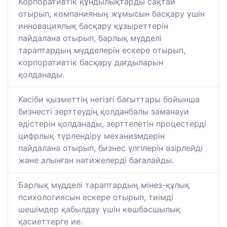
Корпоративтік құндылықтарды сақтай
отырып, компанияның жұмысын басқару үшін
инновациялық басқару құзыреттерін
пайдалана отырып, барлық мүдделі
тараптардың мүдделерін ескере отырып,
корпоративтік басқару дағдыларын
қолданады.
Кәсіби қызметтің негізгі бағыттары бойынша
бизнесті зерттеудің қолданбалы заманауи
әдістерін қолданады, зерттелетін процестерді
цифрлық түрлендіру механизмдерін
пайдалана отырып, бизнес үлгілерін әзірлейді
және алынған нәтижелерді бағалайды.
Барлық мүдделі тараптардың мінез-құлық
психологиясын ескере отырып, тиімді
шешімдер қабылдау үшін көшбасшылық
қасиеттерге ие.