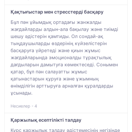
Қақтығыстар мен стресстерді басқару
Бұл пән ұйымдық ортадағы жанжалды
жағдайларды алдын-ала бақылау және тиімді
шешу әдістерін қамтиды. Ол сондай-ақ
тыңдаушыларды өздерінің күйзелістерін
басқаруға үйретеді және қиын жұмыс
жағдайларында эмоционалды тұрақтылық
дағдыларын дамытуға көмектеседі. Сонымен
қатар, бұл пән салауатты жұмыс
қатынастарын құруға және ұжымның
өнімділігін арттыруға арналған құралдарды
ұсынады.
Несиелер - 4
Қаржылық есептілікті талдау
Курс қаржылық талдау әдістемесінің негізінде