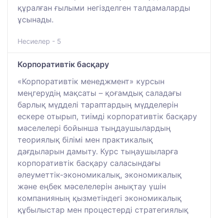
құралған ғылыми негізделген талдамаларды
ұсынады.
Несиелер - 5
Корпоративтік басқару
«Корпоративтік менеджмент» курсын
меңгерудің мақсаты – қоғамдық саладағы
барлық мүдделі тараптардың мүдделерін
ескере отырып, тиімді корпоративтік басқару
мәселелері бойынша тыңдаушылардың
теориялық білімі мен практикалық
дағдыларын дамыту. Курс тыңаушыларға
корпоративтік басқару саласындағы
әлеуметтік-экономикалық, экономикалық
және еңбек мәселелерін анықтау үшін
компанияның қызметіндегі экономикалық
құбылыстар мен процестерді стратегиялық