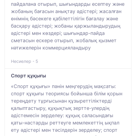
пайдалана отырып, шығындарды есептеу және
жобаның бағасын анықтау әдістері; жасалған
өнімнің бәсекеге қабілеттілігін бағалау және
басқару әдістері; жобаны қаржыландырудың
әдістері мен көздері; шығындар-пайда
сметасын ескере отырып, жобалық қызмет
нәтижелерін коммерцияландыру
Несиелер - 5
Спорт құқығы
«Спорт құқығы» пәнін меңгерудің мақсаты:
спорт құқығы теориясы бойынша білім қорын
тереңдету тұрғысынан құзыреттіліктерді
қалыптастыру, құқықтық зертте-улердің
әдістемесін зерделеу: құқық саласындағы
қаты-настарды реттеуге мемлекеттің ықпал
ету әдістері мен тәсілдерін зерделеу; спорт