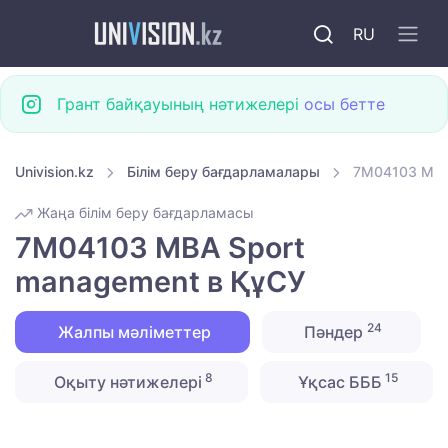
RU
Грант байқауының нәтижелері
осы бетте
Univision.kz
Білім беру бағдарламалары
7M04103 MBA
Жаңа білім беру бағдарламасы
7M04103 MBA Sport
management в ҚұСУ
24
Жалпы мәліметтер
Пәндер
8
15
Оқыту нәтижелері
Ұқсас БББ