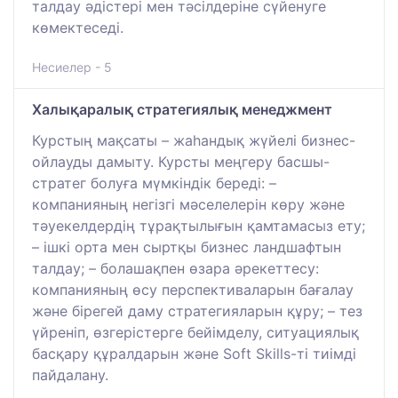
талдау әдістері мен тәсілдеріне сүйенуге
көмектеседі.
Несиелер - 5
Халықаралық стратегиялық менеджмент
Курстың мақсаты – жаһандық жүйелі бизнес-
ойлауды дамыту. Курсты меңгеру басшы-
стратег болуға мүмкіндік береді: –
компанияның негізгі мәселелерін көру және
тәуекелдердің тұрақтылығын қамтамасыз ету;
– ішкі орта мен сыртқы бизнес ландшафтын
талдау; – болашақпен өзара әрекеттесу:
компанияның өсу перспективаларын бағалау
және бірегей даму стратегияларын құру; – тез
үйреніп, өзгерістерге бейімделу, ситуациялық
басқару құралдарын және Soft Skills-ті тиімді
пайдалану.