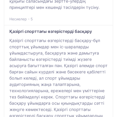
құқығы саласындағы зертте-улердің
принциптері мен кешенді тәсілдерін түсіну.
Несиелер - 5
Қазіргі спорттағы өзгерістерді басқару
Қазіргі спорттағы өзгерістерді басқару-бұл
спорттық ұйымдар мен іс-шараларды
ұйымдастыруға, басқаруға және дамытуға
байланысты өзгерістерді тиімді жүзеге
асыруға бағытталған пән. Қазіргі әлемде спорт
барған сайын күрделі және бәсекеге қабілетті
болып келеді, ал спорт ұйымдары
аудиторияның жаңа талаптарына,
технологияларына, ережелері мен үміттеріне
тез бейімделуі керек. Спорттағы өзгерістерді
басқару ұйымдарға осы қиындықтарды сәтті
жеңуге көмектеседі. Қазіргі спорттағы
өзгерістерді басқару спорттық ұйымдардың