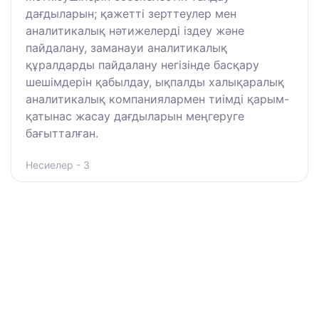
дағдыларын; қажетті зерттеулер мен
аналитикалық нәтижелерді іздеу және
пайдалану, заманауи аналитикалық
құралдарды пайдалану негізінде басқару
шешімдерін қабылдау, ықпалды халықаралық
аналитикалық компаниялармен тиімді қарым-
қатынас жасау дағдыларын меңгеруге
бағытталған.
Несиелер - 3