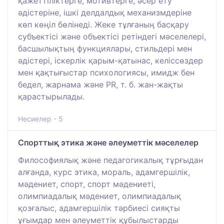
қажеттіліктерге, мотивтерге, әсер ету
әдістеріне, ішкі делдалдық механизмдеріне
көп көңіл бөлінеді. Жеке тұлғаның басқару
субъектісі және объектісі ретіндегі мәселелері,
басшылықтың функциялары, стильдері мен
әдістері, іскерлік қарым-қатынас, келіссөздер
мен қақтығыстар психологиясы, имидж бен
бедел, жарнама және РR, т. б. жан-жақты
қарастырылады.
Несиелер - 5
Спорттық этика және әлеуметтік мәселелер
Философиялық және педагогикалық тұрғыдан
алғанда, курс этика, мораль, адамгершілік,
мәдениет, спорт, спорт мәдениеті,
олимпиадалық мәдениет, олимпиадалық
қозғалыс, адамгершілік тәрбиесі сияқты
ұғымдар мен әлеуметтік құбылыстарды