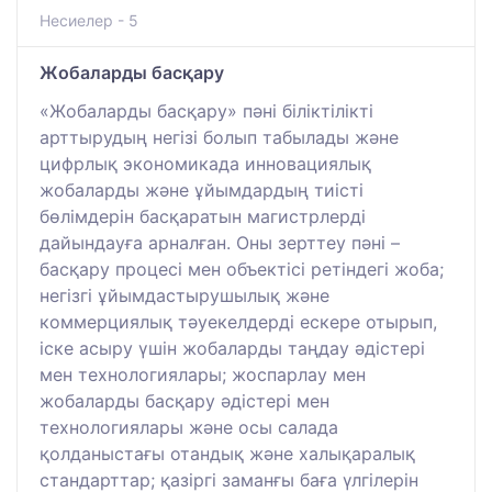
Несиелер - 5
Жобаларды басқару
«Жобаларды басқару» пәні біліктілікті
арттырудың негізі болып табылады және
цифрлық экономикада инновациялық
жобаларды және ұйымдардың тиісті
бөлімдерін басқаратын магистрлерді
дайындауға арналған. Оны зерттеу пәні –
басқару процесі мен объектісі ретіндегі жоба;
негізгі ұйымдастырушылық және
коммерциялық тәуекелдерді ескере отырып,
іске асыру үшін жобаларды таңдау әдістері
мен технологиялары; жоспарлау мен
жобаларды басқару әдістері мен
технологиялары және осы салада
қолданыстағы отандық және халықаралық
стандарттар; қазіргі заманғы баға үлгілерін