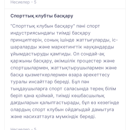
Несиелер - 5
Спорттық клубты басқару
"Спорттық клубын басқару" пәні спорт
индустриясындағы тиімді басқару
принциптерін, соның ішінде жаттығуларды, іс-
шараларды және маркетингтік науқандарды
ұйымдастыруды қамтиды. Ол сондай-ақ
қаржыны басқару, әкімшілік процестер және
спортшылармен, жаттықтырушылармен және
басқа қызметкерлермен өзара әрекеттесу
туралы инсайттар береді. Бұл пән
тыңдаушыларға спорт саласында терең білім
беріп қана қоймай, тиімді көшбасшылық
дағдыларын қалыптастырады, бұл өз кезегінде
олардың спорт клубын ойдағыдай дамытуға
және насихаттауға мүмкіндік береді.
Несиелер - 5