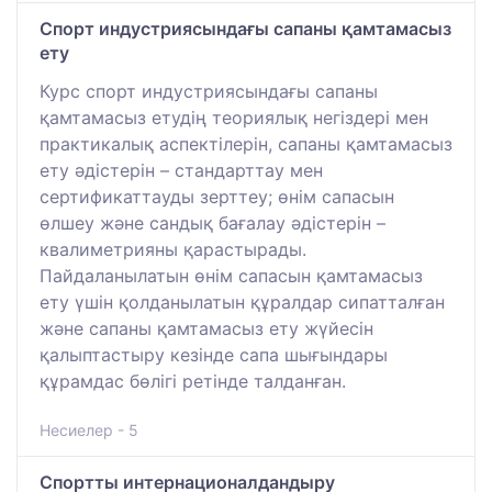
Спорт индустриясындағы сапаны қамтамасыз
ету
Курс спорт индустриясындағы сапаны
қамтамасыз етудің теориялық негіздері мен
практикалық аспектілерін, сапаны қамтамасыз
ету әдістерін – стандарттау мен
сертификаттауды зерттеу; өнім сапасын
өлшеу және сандық бағалау әдістерін –
квалиметрияны қарастырады.
Пайдаланылатын өнім сапасын қамтамасыз
ету үшін қолданылатын құралдар сипатталған
және сапаны қамтамасыз ету жүйесін
қалыптастыру кезінде сапа шығындары
құрамдас бөлігі ретінде талданған.
Несиелер - 5
Спортты интернационалдандыру