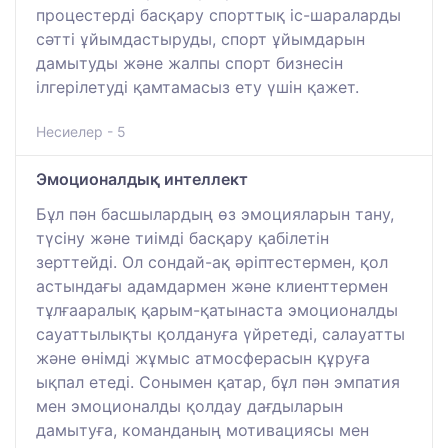
процестерді басқару спорттық іс-шараларды
сәтті ұйымдастыруды, спорт ұйымдарын
дамытуды және жалпы спорт бизнесін
ілгерілетуді қамтамасыз ету үшін қажет.
Несиелер - 5
Эмоционалдық интеллект
Бұл пән басшылардың өз эмоцияларын тану,
түсіну және тиімді басқару қабілетін
зерттейді. Ол сондай-ақ әріптестермен, қол
астындағы адамдармен және клиенттермен
тұлғааралық қарым-қатынаста эмоционалды
сауаттылықты қолдануға үйретеді, салауатты
және өнімді жұмыс атмосферасын құруға
ықпал етеді. Сонымен қатар, бұл пән эмпатия
мен эмоционалды қолдау дағдыларын
дамытуға, команданың мотивациясы мен