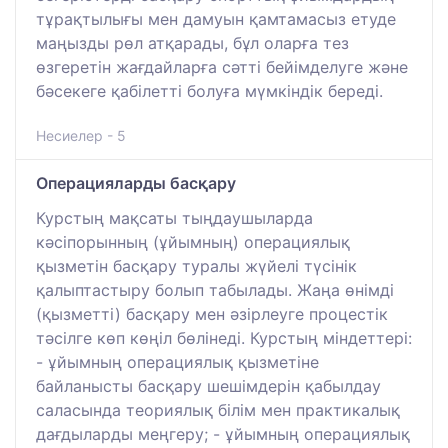
тұрақтылығы мен дамуын қамтамасыз етуде
маңызды рөл атқарады, бұл оларға тез
өзгеретін жағдайларға сәтті бейімделуге және
бәсекеге қабілетті болуға мүмкіндік береді.
Несиелер - 5
Операцияларды басқару
Курстың мақсаты тыңдаушыларда
кәсіпорынның (ұйымның) операциялық
қызметін басқару туралы жүйелі түсінік
қалыптастыру болып табылады. Жаңа өнімді
(қызметті) басқару мен әзірлеуге процестік
тәсілге көп көңіл бөлінеді. Курстың міндеттері:
- ұйымның операциялық қызметіне
байланысты басқару шешімдерін қабылдау
саласында теориялық білім мен практикалық
дағдыларды меңгеру; - ұйымның операциялық