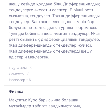
шешу кезінде қолдана білу. Дифференциалдық
теңдеулерге әкелетін есептер. Бірінші ретті
сызықтық теңдеулер. Толық дифференциалды
теңдеулер. Бастапқы есептің шешімінің бар
болуы және жалғыздығы туралы теоремасы.
Туынды бойынша шешілмеген теңдеулер. N-ші
ретті сызықтық дифференциалдық теңдеулер.
Жай дифференциалдық теңдеулер жүйесі.
Жай дифференциалдық теңдеулерді шешу
әдістерін меңгерген.
Оқу жылы - 2
Семестр - 3
Несиелер - 6
Физика
Мақсаты: Курс барысында болашақ
мұғалімдер табиғат заңдылықтарын,