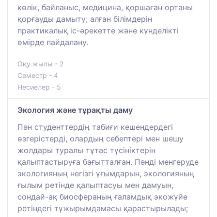
көлік, байланыс, медицина, қоршаған ортаны
қорғауды дамыту; алған білімдерін
практикалық іс-әрекетте және күнделікті
өмірде пайдалану.
Оқу жылы - 2
Семестр - 4
Несиелер - 5
Экология және тұрақты даму
Пән студенттердің табиғи кешендердегі
өзгерістерді, олардың себептері мен шешу
жолдары туралы тұтас түсініктерін
қалыптастыруға бағытталған. Пәнді менгеруде
экологияның негізгі ұғымдарын, экологияның
ғылым ретінде қалыптасуы мен дамуын,
сондай-ақ биосфераның ғаламдық экожүйе
ретіндегі тұжырымдамасы қарастырылады;