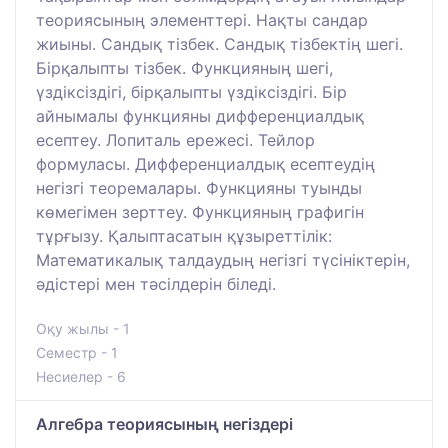
теориясының элементтері. Нақты сандар
жиыны. Сандық тізбек. Сандық тізбектің шегі.
Бірқалыпты тізбек. Функцияның шегі,
үздіксіздігі, бірқалыпты үздіксіздігі. Бір
айнымалы функцияны дифференциалдық
есептеу. Лопиталь ережесі. Тейлор
формуласы. Дифференциалдық есептеудің
негізгі теоремалары. Функцияны туынды
көмегімен зерттеу. Функцияның графигін
тұрғызу. Қалыптасатын құзыреттілік:
Математикалық талдаудың негізгі түсініктерін,
әдістері мен тәсілдерін біледі.
Оқу жылы - 1
Семестр - 1
Несиелер - 6
Алгебра теориясының негіздері