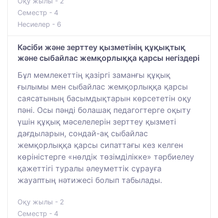
Оқу жылы - 2
Семестр - 4
Несиелер - 6
Кәсіби және зерттеу қызметінің құқықтық
және сыбайлас жемқорлыққа қарсы негіздері
Бұл мемлекеттің қазіргі заманғы құқық
ғылымы мен сыбайлас жемқорлыққа қарсы
саясатының басымдықтарын көрсететін оқу
пәні. Осы пәнді болашақ педагогтерге оқыту
үшін құқық мәселелерін зерттеу қызметі
дағдыларын, сондай-ақ сыбайлас
жемқорлыққа қарсы сипаттағы кез келген
көріністерге «нөлдік төзімділікке» тәрбиелеу
қажеттігі туралы әлеуметтік сұрауға
жауаптың нәтижесі болып табылады.
Оқу жылы - 2
Семестр - 4