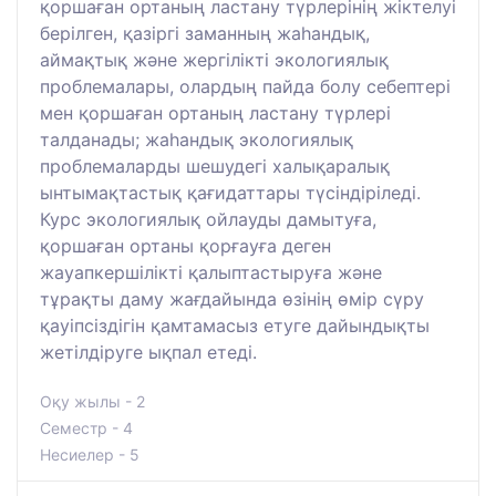
қоршаған ортаның ластану түрлерінің жіктелуі
берілген, қазіргі заманның жаһандық,
аймақтық және жергілікті экологиялық
проблемалары, олардың пайда болу себептері
мен қоршаған ортаның ластану түрлері
талданады; жаһандық экологиялық
проблемаларды шешудегі халықаралық
ынтымақтастық қағидаттары түсіндіріледі.
Курс экологиялық ойлауды дамытуға,
қоршаған ортаны қорғауға деген
жауапкершілікті қалыптастыруға және
тұрақты даму жағдайында өзінің өмір сүру
қауіпсіздігін қамтамасыз етуге дайындықты
жетілдіруге ықпал етеді.
Оқу жылы - 2
Семестр - 4
Несиелер - 5