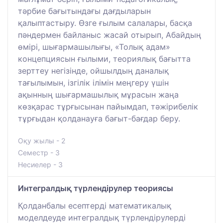
тәрбие бағытындағы дағдыларын
қалыптастыру. Өзге ғылым салалары, басқа
пәндермен байланыс жасай отырып, Абайдың
өмірі, шығармашылығы, «Толық адам»
концепциясын ғылыми, теориялық бағытта
зерттеу негізінде, ойшылдың даналық
тағылымын, ізгілік ілімін меңгеру үшін
ақынның шығармашылық мұрасын жаңа
көзқарас тұрғысынан пайымдап, тәжірибелік
тұрғыдан қолданауға бағыт-бағдар беру.
Оқу жылы - 2
Семестр - 3
Несиелер - 3
Интегралдық түрлендірулер теориясы
Қолданбалы есептерді математикалық
моделдеуде интегралдық түрлендірулерді