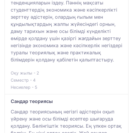
тенденцияларын іздеу. Пәннің мақсаты
студенттердің экономика және кәсіпкерлікті
зерттеу әдістерін, олардың ғылым мен
құндылықтардың жалпы жүйесіндегі орнын,
даму тарихын және осы білімді күнделікті
өмірде қолдану үшін қазіргі жағдайын зерттеу
негізінде экономика және кәсіпкерлік негіздері
туралы теориялық және практикалық
білімдерін қолдану қабілетін қалыптастыру.
Оқу жылы - 2
Семестр - 4
Несиелер - 5
Сандар теориясы
Сандар теориясының негізгі әдістерін оқып
үйрену және осы білімді есептер шығаруда
қолдану. Бөлінгіштік теориясы. Ең үлкен ортақ
бөлгіш. Ең кіші ортақ еселік. Жай сандар.