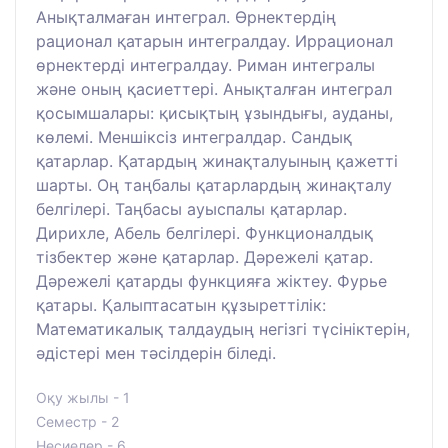
Анықталмаған интеграл. Өрнектердің
рационал қатарын интегралдау. Иррационал
өрнектерді интегралдау. Риман интегралы
және оның қасиеттері. Анықталған интеграл
қосымшалары: қисықтың ұзындығы, ауданы,
көлемі. Меншіксіз интегралдар. Сандық
қатарлар. Қатардың жинақталуының қажетті
шарты. Оң таңбалы қатарлардың жинақталу
белгілері. Таңбасы ауыспалы қатарлар.
Дирихле, Абель белгілері. Функционалдық
тізбектер және қатарлар. Дәрежелі қатар.
Дәрежелі қатарды функцияға жіктеу. Фурье
қатары. Қалыптасатын құзыреттілік:
Математикалық талдаудың негізгі түсініктерін,
әдістері мен тәсілдерін біледі.
Оқу жылы - 1
Семестр - 2
Несиелер - 6