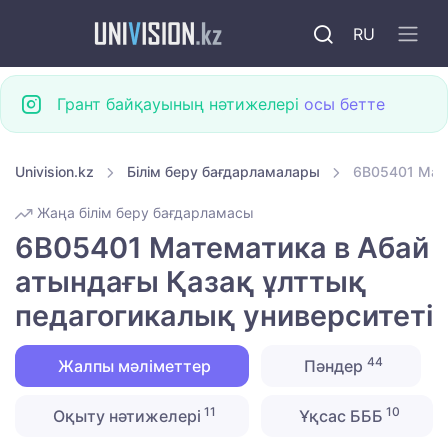
RU
Грант байқауының нәтижелері
осы бетте
Univision.kz
Білім беру бағдарламалары
6B05401 Мате
Жаңа білім беру бағдарламасы
6B05401 Математика в Абай
атындағы Қазақ ұлттық
педагогикалық университеті
44
Жалпы мәліметтер
Пәндер
11
10
Оқыту нәтижелері
Ұқсас БББ