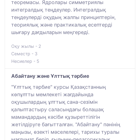
теоремасы. Ядролары симметриялы
интегралдық теңдеулер. Интегралдық
теңдеулерді оқудың жалпы принциптерін,
теориялық және практикалық есептерді
шығару дағдыларын меңгереді.
Оқу жылы - 2
Семестр - 3
Несиелер - 5
Абайтану және Ұлттық тәрбие
"Ұлттық тәрбие" курсы Қазақстанның
көпұлтты мемлекеті жағдайында
оқушылардың ұлттық сана-сезімін
қалыптастыру саласындағы болашақ
мамандардың кәсіби құзыреттілігін
жетілдіруге бағытталған. "Абайтану" пәнінің
маңызы, өзекті мәселелері, тарихы туралы
мағлұмат беріп, ғылыми-педагогикалық,