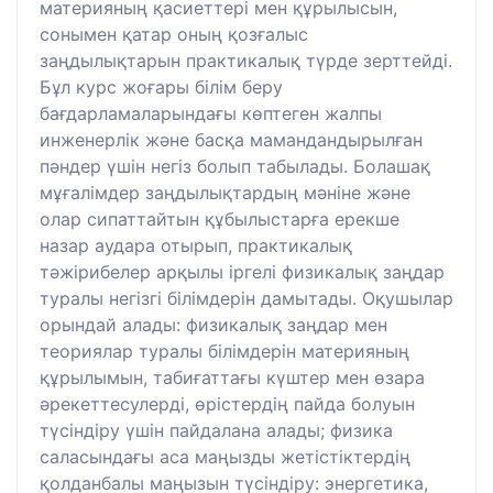
материяның қасиеттері мен құрылысын,
сонымен қатар оның қозғалыс
заңдылықтарын практикалық түрде зерттейді.
Бұл курс жоғары білім беру
бағдарламаларындағы көптеген жалпы
инженерлік және басқа мамандандырылған
пәндер үшін негіз болып табылады. Болашақ
мұғалімдер заңдылықтардың мәніне және
олар сипаттайтын құбылыстарға ерекше
назар аудара отырып, практикалық
тәжірибелер арқылы іргелі физикалық заңдар
туралы негізгі білімдерін дамытады. Оқушылар
орындай алады: физикалық заңдар мен
теориялар туралы білімдерін материяның
құрылымын, табиғаттағы күштер мен өзара
әрекеттесулерді, өрістердің пайда болуын
түсіндіру үшін пайдалана алады; физика
саласындағы аса маңызды жетістіктердің
қолданбалы маңызын түсіндіру: энергетика,