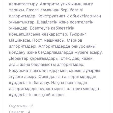
қалыптастыру. Алгоритм ұғымының шығу
тарихы. Ежелгі заманнан бері белгілі
алгоритмдер. Конструктивтік объектілер мен
жиынтықтар. Шешілетін және есептелетін
жиындар. Есептеуге қабілеттілік
концепциясына көзқарастар. Тьюринг
машинасы. Пост машинасы. Марков
алгоритмдері. Алгоритмдерде рекурсияны
қолдану және бағдарламаларда жүзеге асыру.
Деректер құрылымдары: стек, дек, кезек,
ағаш және байланысты алгоритмдер.
Рекурсивті алгоритмдер мен сұрыптауларды
жүзеге асыру. Орындалған алгоритмдердің
күрделілігін бағалау. Нақты есептердің
алгоритмдерін құрастырып, алгоритмдердің
күрделілігін анықтай алады.
Оқу жылы - 2
Семестр - 4