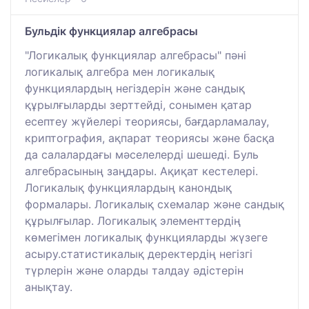
Бульдік функциялар алгебрасы
"Логикалық функциялар алгебрасы" пәні
логикалық алгебра мен логикалық
функциялардың негіздерін және сандық
құрылғыларды зерттейді, сонымен қатар
есептеу жүйелері теориясы, бағдарламалау,
криптография, ақпарат теориясы және басқа
да салалардағы мәселелерді шешеді. Буль
алгебрасының заңдары. Ақиқат кестелері.
Логикалық функциялардың канондық
формалары. Логикалық схемалар және сандық
құрылғылар. Логикалық элементтердің
көмегімен логикалық функцияларды жүзеге
асыру.статистикалық деректердің негізгі
түрлерін және оларды талдау әдістерін
анықтау.