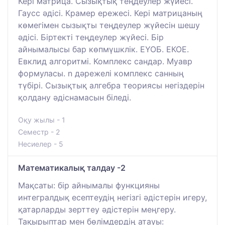
Кері матрица. Сызықтық теңдеулер жүйесі.
Гаусс әдісі. Крамер ережесі. Кері матрицаның
көмегімен сызықты теңдеулер жүйесін шешу
әдісі. Біртекті теңдеулер жүйесі. Бір
айнымалысы бар көпмүшклік. ЕҮОБ. ЕКОЕ.
Евклид алгоритмі. Комплекс сандар. Муавр
формуласы. n дәрежелі комплекс санның
түбірі. Сызықтық алгебра теориясы негіздерін
қолдану әдіснамасын біледі.
Оқу жылы - 1
Семестр - 2
Несиелер - 5
Математикалық талдау -2
Мақсаты: бір айнымалы функцияны
интегралдық есептеудің негізгі әдістерін игеру,
қатарларды зерттеу әдістерін меңгеру.
Тақырыптар мен бөлімдердің атауы: