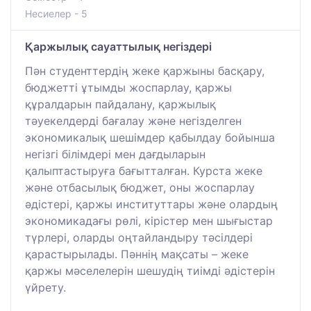
Несиелер - 5
Қаржылық сауаттылық негіздері
Пән студенттердің жеке қаржыны басқару,
бюджетті ұтымды жоспарлау, қаржы
құралдарын пайдалану, қаржылық
тәуекелдерді бағалау және негізделген
экономикалық шешімдер қабылдау бойынша
негізгі білімдері мен дағдыларын
қалыптастыруға бағытталған. Курста жеке
және отбасылық бюджет, оны жоспарлау
әдістері, қаржы институттары және олардың
экономикадағы рөлі, кірістер мен шығыстар
түрлері, оларды оңтайландыру тәсілдері
қарастырылады. Пәннің мақсаты – жеке
қаржы мәселелерін шешудің тиімді әдістерін
үйрету.