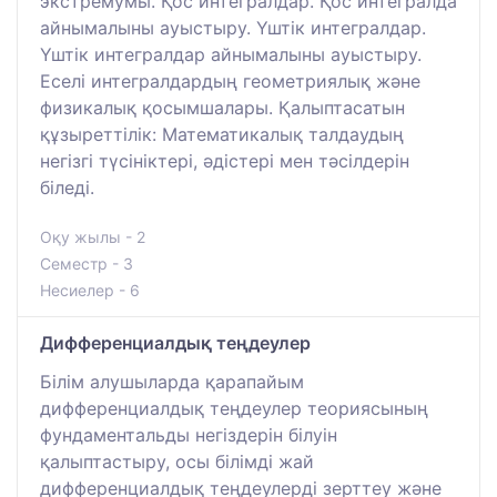
экстремумы. Қос интегралдар. Қос интегралда
айнымалыны ауыстыру. Үштік интегралдар.
Үштік интегралдар айнымалыны ауыстыру.
Еселі интегралдардың геометриялық және
физикалық қосымшалары. Қалыптасатын
құзыреттілік: Математикалық талдаудың
негізгі түсініктері, әдістері мен тәсілдерін
біледі.
Оқу жылы - 2
Семестр - 3
Несиелер - 6
Дифференциалдық теңдеулер
Білім алушыларда қарапайым
дифференциалдық теңдеулер теориясының
фундаментальды негіздерін білуін
қалыптастыру, осы білімді жай
дифференциалдық теңдеулерді зерттеу және