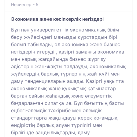
Несиелер - 5
Экономика және кәсіпкерлік негіздері
Бұл пән университеттік экономикалық білім
беру жүйесіндегі маңызды курстардың бірі
болып табылады, ол экономика және бизнес
негіздерін игеруді , қазіргі заманғы экономика
мен нарық жағдайында бизнес жүргізу
әдістерін жан-жақты талдауды, экономикалық
жүйелердің барлық түрлерінің жай-күйі мен
даму тенденцияларын ашады. Қазіргі уақытта
экономикалық және құқықтық қатынастар
барған сайын жаһандық және әлеуметтік
бағдарланған сипатқа ие. Бұл бағыттың басты
еңбегі-әлемдік тәжірибе мен әлемдік
стандарттарға жақындауы керек қоғамдық
өндірістің барлық алуан түрлілігі мен
бірлігінде заңдылықтарды, даму