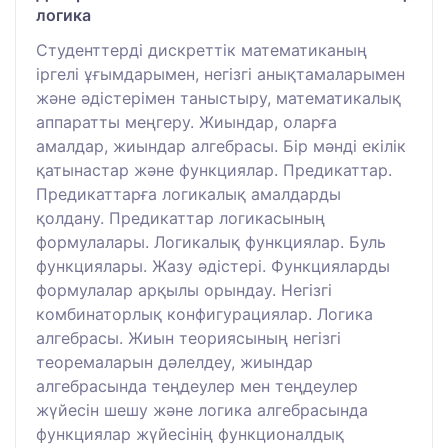
логика
Cтуденттерді дискреттік математиканың
іргелі ұғымдарымен, негізгі анықтамаларымен
және әдістерімен таныстыру, математикалық
аппаратты меңгеру. Жиындар, оларға
амалдар, жиындар алгебрасы. Бір мәнді екілік
қатынастар және функциялар. Предикаттар.
Предикаттарға логикалық амалдарды
қолдану. Предикаттар логикасының
формулалары. Логикалық функциялар. Буль
функциялары. Жазу әдістері. Функцияларды
формулалар арқылы орындау. Негізгі
комбинаторлық конфигурациялар. Логика
алгебрасы. Жиын теориясының негізгі
теоремаларын дәлелдеу, жиындар
алгебрасында теңдеулер мен теңдеулер
жүйесін шешу және логика алгебрасында
функциялар жүйесінің функционалдық