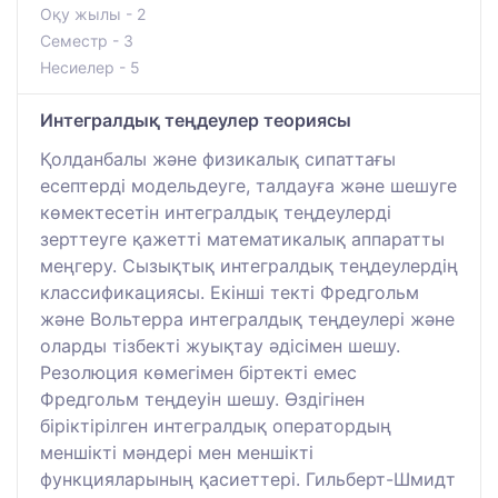
Оқу жылы - 2
Семестр - 3
Несиелер - 5
Интегралдық теңдеулер теориясы
Қолданбалы және физикалық сипаттағы
есептерді модельдеуге, талдауға және шешуге
көмектесетін интегралдық теңдеулерді
зерттеуге қажетті математикалық аппаратты
меңгеру. Сызықтық интегралдық теңдеулердің
классификациясы. Екінші текті Фредгольм
және Вольтерра интегралдық теңдеулері және
оларды тізбекті жуықтау әдісімен шешу.
Резолюция көмегімен біртекті емес
Фредгольм теңдеуін шешу. Өздігінен
біріктірілген интегралдық оператордың
меншікті мәндері мен меншікті
функцияларының қасиеттері. Гильберт-Шмидт