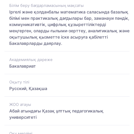
Білім беру бағдарламасының мақсаты
Іргелі және қолданбалы математика саласында базалық
білімі мен практикалық дағдылары бар, заманауи пәндік,
коммуникативтік, цифрлық құзыреттіліктерді
меңгерген, оларды ғылыми-зерттеу, аналитикалық және
оқытушылық қызметте іске асыруға қабілетті
Бакалаврларды даярлау.
Академиялық дәреже
Бакалавриат
Оқыту тілі
Русский, Қазақша
ЖОО атауы
Абай атындағы Қазақ ұлттық педагогикалық
университеті
Оқу мерзімі