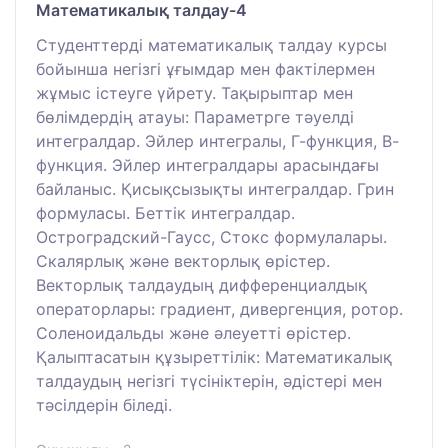
Математикалық талдау-4
Студенттерді математикалық талдау курсы
бойынша негізгі ұғымдар мен фактілермен
жұмыс істеуге үйрету. Тақырыптар мен
бөлімдердің атауы: Параметрге тәуелді
интегралдар. Эйлер интегралы, Г-функция, В-
функция. Эйлер интегралдары арасындағы
байланыс. Қисықсызықты интегралдар. Грин
формуласы. Беттік интегралдар.
Остроградский-Гаусс, Стокс формулалары.
Скалярлық және векторлық өрістер.
Векторлық талдаудың дифференциалдық
операторлары: градиент, дивергенция, ротор.
Соленоидальды және әлеуетті өрістер.
Қалыптасатын құзыреттілік: Математикалық
талдаудың негізгі түсініктерін, әдістері мен
тәсілдерін біледі.