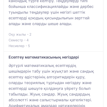
канондық түрге келтіру. Теңдеулерді типі
бойынша классификациялайды және дербес
туындылы теңдеулер үшін негізгі шеттік
есептерді қоюдың қисындылығын зерттей
алады және оларды шеше алады.
Оқу жылы - 2
Семестр - 4
Несиелер - 5
Есептеу математикасының негіздері
Әртүрлі математикалық есептердің
шешімдерін табу үшін жуықтап және сандық
есептеу әдістерінің алгоритмдерін құру,
оларды теориялық тұрғыдан негіздеу және
есептерді шешуге қолдануға үйрету болып
табылады. Жуық сандар. Жуық сандардың
абсолютті және салыстырмалы қателіктері.
Арифметикалық амалдар нәтижелерінің