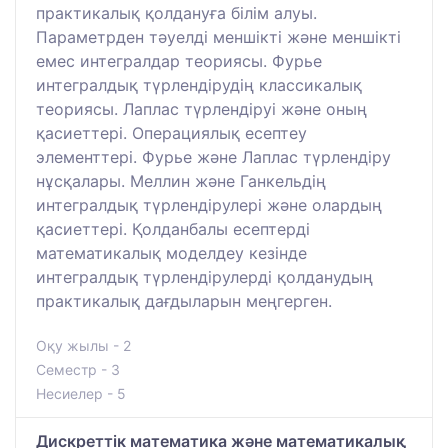
практикалық қолдануға білім алуы.
Параметрден тәуелді меншікті және меншікті
емес интегралдар теориясы. Фурье
интегралдық түрлендірудің классикалық
теориясы. Лаплас түрлендіруі және оның
қасиеттері. Операциялық есептеу
элементтері. Фурье және Лаплас түрлендіру
нұсқалары. Меллин және Ганкельдің
интегралдық түрлендірулері және олардың
қасиеттері. Қолданбалы есептерді
математикалық моделдеу кезінде
интегралдық түрлендірулерді қолданудың
практикалық дағдыларын меңгерген.
Оқу жылы - 2
Семестр - 3
Несиелер - 5
Дискреттік математика және математикалық