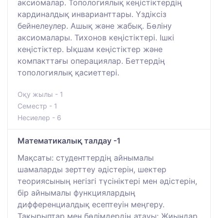
аксиомалар. Топологиялық кеңістіктердің
кардиналдық инварианттары. Үздіксіз
бейнелеулер. Ашық және жабық. Бөліну
аксиомалары. Тихонов кеңістіктері. Ішкі
кеңістіктер. Ықшам кеңістіктер және
компакттағы операциялар. Беттердің
топологиялық қасиеттері.
Оқу жылы - 1
Семестр - 1
Несиелер - 6
Математикалық талдау -1
Мақсаты: студенттердің айнымалы
шамаларды зерттеу әдістерін, шектер
теориясының негізгі түсініктері мен әдістерін,
бір айнымалы функциялардың
дифференциалдық есептеуін меңгеру.
Тақырыптар мен бөлімдердің атауы: Жиындар