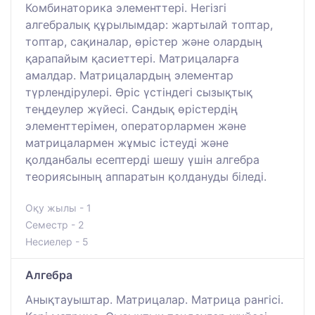
Комбинаторика элементтері. Негізгі
алгебралық құрылымдар: жартылай топтар,
топтар, сақиналар, өрістер және олардың
қарапайым қасиеттері. Матрицаларға
амалдар. Матрицалардың элементар
түрлендірулері. Өріс үстіндегі сызықтық
теңдеулер жүйесі. Сандық өрістердің
элементтерімен, операторлармен және
матрицалармен жұмыс істеуді және
қолданбалы есептерді шешу үшін алгебра
теориясының аппаратын қолдануды біледі.
Оқу жылы - 1
Семестр - 2
Несиелер - 5
Алгебра
Анықтауыштар. Матрицалар. Матрица рангісі.