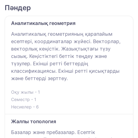
Пәндер
Аналитикалық геометрия
Аналитикалық геометрияның қарапайым
есептері, координаталар жүйесі. Векторлар,
векторлық кеңістік. Жазықтықтағы түзу
сызық. Кеңістіктегі беттік теңдеу және
түзулер. Екінші ретті беттердің
классификациясы. Екінші ретті қисықтарды
және беттерді зерттеу.
Оқу жылы - 1
Семестр - 1
Несиелер - 6
Жалпы топология
Базалар және пребазалар. Есептік