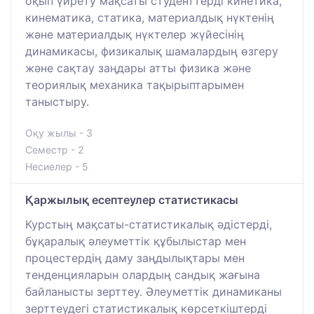
оқып үйрету мақсаты студенттерді кинетика,
кинематика, статика, материалдық нүктенің
және материалдық нүктелер жүйесінің
динамикасы, физикалық шамалардың өзгеру
және сақтау заңдары атты физика және
теориялық механика тақырыптарымен
таныстыру.
Оқу жылы - 3
Семестр - 2
Несиелер - 5
Қаржылық есептеулер статистикасы
Курстың мақсаты-статистикалық әдістерді,
бұқаралық әлеуметтік құбылыстар мен
процестердің даму заңдылықтары мен
тенденцияларын олардың сандық жағына
байланысты зерттеу. Әлеуметтік динамиканы
зерттеудегі статистикалық көрсеткіштерді