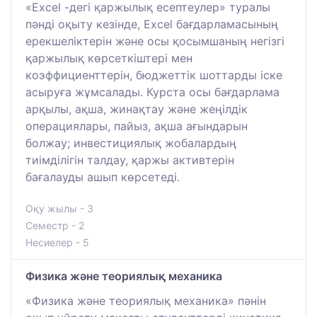
«Excel -дегі қаржылық есептеулер» туралы
пәнді оқыту кезінде, Excel бағдарламасының
ерекшеліктерін және осы қосымшаның негізгі
қаржылық көрсеткіштері мен
коэффициенттерін, бюджеттік шоттарды іске
асыруға жұмсалады. Курста осы бағдарлама
арқылы, ақша, жинақтау және жеңілдік
операциялары, пайыз, ақша ағындарын
болжау; инвестициялық жобалардың
тиімділігін талдау, қаржы активтерін
бағалауды ашып көрсетеді.
Оқу жылы - 3
Семестр - 2
Несиелер - 5
Физика және теориялық механика
«Физика және теориялық механика» пәнін