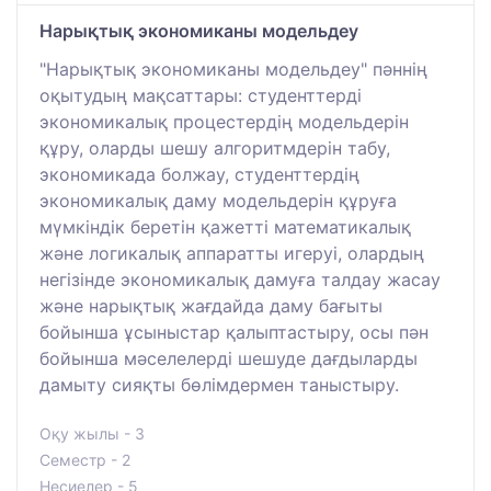
Нарықтық экономиканы модельдеу
"Нарықтық экономиканы модельдеу" пәннің
оқытудың мақсаттары: студенттерді
экономикалық процестердің модельдерін
құру, оларды шешу алгоритмдерін табу,
экономикада болжау, студенттердің
экономикалық даму модельдерін құруға
мүмкіндік беретін қажетті математикалық
және логикалық аппаратты игеруі, олардың
негізінде экономикалық дамуға талдау жасау
және нарықтық жағдайда даму бағыты
бойынша ұсыныстар қалыптастыру, осы пән
бойынша мәселелерді шешуде дағдыларды
дамыту сияқты бөлімдермен таныстыру.
Оқу жылы - 3
Семестр - 2
Несиелер - 5