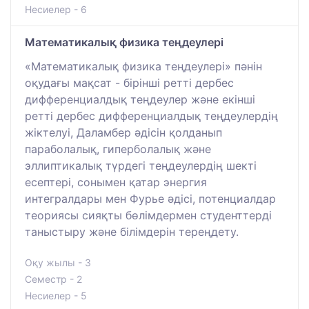
Несиелер - 6
Математикалық физика теңдеулері
«Математикалық физика теңдеулері» пәнін
оқудағы мақсат - бірінші ретті дербес
дифференциалдық теңдеулер және екінші
ретті дербес дифференциалдық теңдеулердің
жіктелуі, Даламбер әдісін қолданып
параболалық, гиперболалық және
эллиптикалық түрдегі теңдеулердің шекті
есептері, сонымен қатар энергия
интегралдары мен Фурье әдісі, потенциалдар
теориясы сияқты бөлімдермен студенттерді
таныстыру және білімдерін тереңдету.
Оқу жылы - 3
Семестр - 2
Несиелер - 5