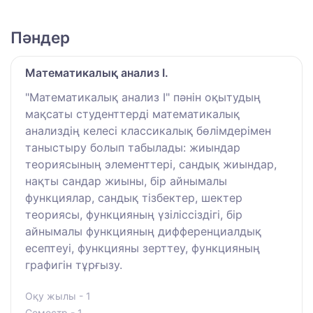
Пәндер
Математикалық анализ I.
"Математикалық анализ I" пәнін оқытудың
мақсаты студенттерді математикалық
анализдің келесі классикалық бөлімдерімен
таныстыру болып табылады: жиындар
теориясының элементтері, сандық жиындар,
нақты сандар жиыны, бір айнымалы
функциялар, сандық тізбектер, шектер
теориясы, функцияның үзіліссіздігі, бір
айнымалы функцияның дифференциалдық
есептеуі, функцияны зерттеу, функцияның
графигін тұрғызу.
Оқу жылы - 1
Семестр - 1