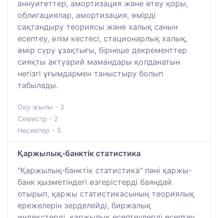
аннуитеттер, амортизация және өтеу қоры,
облигациялар, амортизация, өмірді
сақтандыру теориясы және халық санын
есептеу, өлім кестесі, стационарлық халық,
өмір сүру ұзақтығы, бірнеше декременттер
сияқты актуарий мамандары қолданатын
негізгі ұғымдармен таныстыру болып
табылады.
Оқу жылы - 3
Семестр - 2
Несиелер - 5
Қаржылық-банктік статистика
"Қаржылық-банктік статистика" пәні қаржы-
банк қызметіндегі өзгерістерді баяндай
отырып, қаржы статистикасының теориялық
ережелерін зерделейді, биржалық
индекстерді, қаржылық есептеулерді есептеу