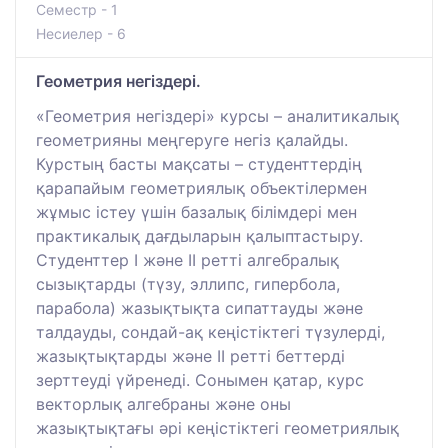
Семестр - 1
Несиелер - 6
Геометрия негіздері.
«Геометрия негіздері» курсы – аналитикалық
геометрияны меңгеруге негіз қалайды.
Курстың басты мақсаты – студенттердің
қарапайым геометриялық объектілермен
жұмыс істеу үшін базалық білімдері мен
практикалық дағдыларын қалыптастыру.
Студенттер I және II ретті алгебралық
сызықтарды (түзу, эллипс, гипербола,
парабола) жазықтықта сипаттауды және
талдауды, сондай-ақ кеңістіктегі түзулерді,
жазықтықтарды және II ретті беттерді
зерттеуді үйренеді. Сонымен қатар, курс
векторлық алгебраны және оны
жазықтықтағы әрі кеңістіктегі геометриялық