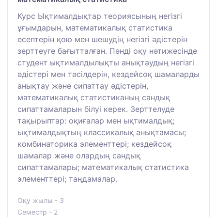
Курс Ықтималдықтар теориясының негізгі
ұғымдарын, математикалық статистика
есептерін қою мен шешудің негізгі әдістерін
зерттеуге бағытталған. Пәнді оқу нәтижесінде
студент ықтималдылықты анықтаудың негізгі
әдістері мен тәсілдерін, кездейсоқ шамаларды
анықтау және сипаттау әдістерін,
математикалық статистиканың сандық
сипаттамаларын білуі керек. Зерттелуде
тақырыптар: оқиғалар мен ықтималдық;
ықтималдықтың классикалық анықтамасы;
комбинаторика элементтері; кездейсоқ
шамалар және олардың сандық
сипаттамалары; математикалық статистика
элементтері; таңдамалар.
Оқу жылы - 3
Семестр - 2