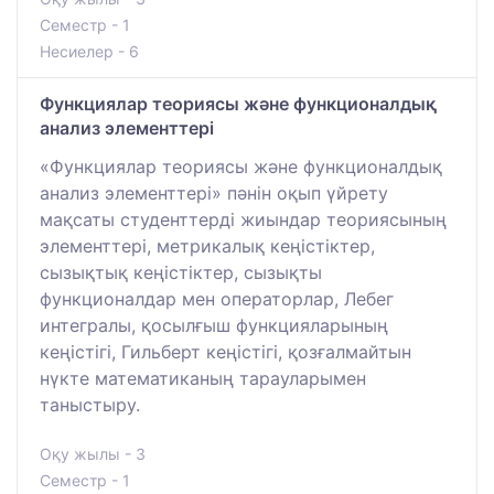
Семестр - 1
Несиелер - 6
Функциялар теориясы және функционалдық
анализ элементтері
«Функциялар теориясы және функционалдық
анализ элементтері» пәнін оқып үйрету
мақсаты студенттерді жиындар теориясының
элементтері, метрикалық кеңістіктер,
сызықтық кеңістіктер, сызықты
функционалдар мен операторлар, Лебег
интегралы, қосылғыш функцияларының
кеңістігі, Гильберт кеңістігі, қозғалмайтын
нүкте математиканың тарауларымен
таныстыру.
Оқу жылы - 3
Семестр - 1