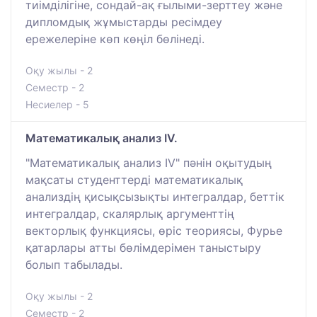
тиімділігіне, сондай-ақ ғылыми-зерттеу және
дипломдық жұмыстарды ресімдеу
ережелеріне көп көңіл бөлінеді.
Оқу жылы - 2
Семестр - 2
Несиелер - 5
Математикалық анализ IV.
"Математикалық анализ IV" пәнін оқытудың
мақсаты студенттерді математикалық
анализдің қисықсызықты интегралдар, беттік
интегралдар, скалярлық аргументтің
векторлық функциясы, өріс теориясы, Фурье
қатарлары атты бөлімдерімен таныстыру
болып табылады.
Оқу жылы - 2
Семестр - 2