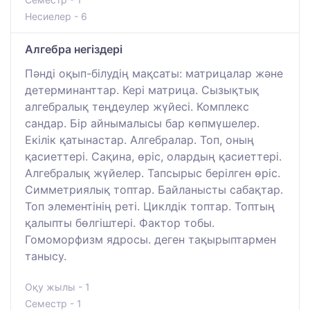
Несиелер - 6
Алгебра негіздері
Пәнді оқып-білудің мақсаты: матрицалар және
детерминанттар. Кері матрица. Сызықтық
алгебралық теңдеулер жүйесі. Комплекс
сандар. Бір айнымалысы бар көпмүшелер.
Екілік қатынастар. Алгебралар. Топ, оның
қасиеттері. Сақина, өріс, олардың қасиеттері.
Алгебралық жүйелер. Тапсырыс берілген өріс.
Симметриялық топтар. Байланысты сабақтар.
Топ элементінің реті. Циклдік топтар. Топтың
қалыпты бөлгіштері. Фактор тобы.
Гомоморфизм ядросы. деген тақырыптармен
танысу.
Оқу жылы - 1
Семестр - 1