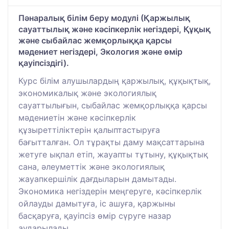
Пәнаралық білім беру модулі (Қаржылық
сауаттылық және кәсіпкерлік негіздері, Құқық
және сыбайлас жемқорлыққа қарсы
мәдениет негіздері, Экология және өмір
қауіпсіздігі).
Курс білім алушылардың қаржылық, құқықтық,
экономикалық және экологиялық
сауаттылығын, сыбайлас жемқорлыққа қарсы
мәдениетін және кәсіпкерлік
құзыреттіліктерін қалыптастыруға
бағытталған. Ол тұрақты даму мақсаттарына
жетуге ықпал етіп, жауапты тұтыну, құқықтық
сана, әлеуметтік және экологиялық
жауапкершілік дағдыларын дамытады.
Экономика негіздерін меңгеруге, кәсіпкерлік
ойлауды дамытуға, іс ашуға, қаржыны
басқаруға, қауіпсіз өмір сүруге назар
аударылады.