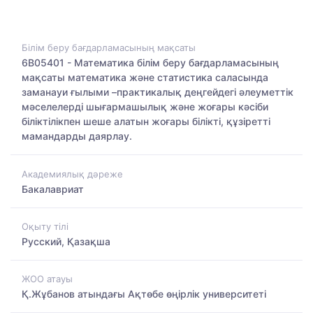
Білім беру бағдарламасының мақсаты
6B05401 - Математика білім беру бағдарламасының
мақсаты математика және статистика саласында
заманауи ғылыми –практикалық деңгейдегі әлеуметтік
мәселелерді шығармашылық және жоғары кәсіби
біліктілікпен шеше алатын жоғары білікті, құзіретті
мамандарды даярлау.
Академиялық дәреже
Бакалавриат
Оқыту тілі
Русский, Қазақша
ЖОО атауы
Қ.Жұбанов атындағы Ақтөбе өңірлік университеті