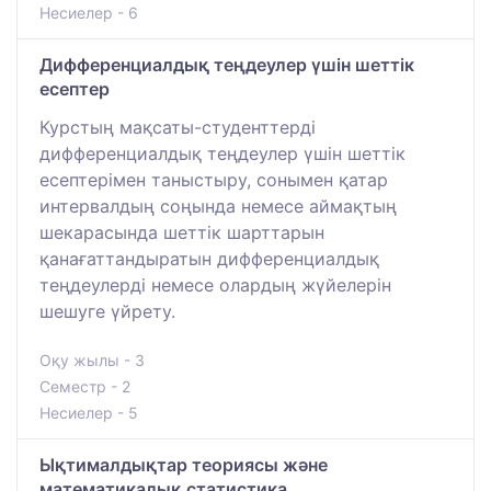
Несиелер - 6
Дифференциалдық теңдеулер үшін шеттік
есептер
Курстың мақсаты-студенттерді
дифференциалдық теңдеулер үшін шеттік
есептерімен таныстыру, сонымен қатар
интервалдың соңында немесе аймақтың
шекарасында шеттік шарттарын
қанағаттандыратын дифференциалдық
теңдеулерді немесе олардың жүйелерін
шешуге үйрету.
Оқу жылы - 3
Семестр - 2
Несиелер - 5
Ықтималдықтар теориясы және
математикалық статистика