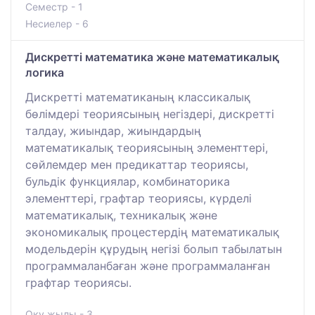
Семестр - 1
Несиелер - 6
Дискретті математика және математикалық
логика
Дискретті математиканың классикалық
бөлімдері теориясының негіздері, дискретті
талдау, жиындар, жиындардың
математикалық теориясының элементтері,
сөйлемдер мен предикаттар теориясы,
бульдік функциялар, комбинаторика
элементтері, графтар теориясы, күрделі
математикалық, техникалық және
экономикалық процестердің математикалық
модельдерін құрудың негізі болып табылатын
программаланбаған және программаланған
графтар теориясы.
Оқу жылы - 3