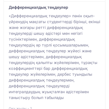
Дифференциалдық теңдеулер
«Дифференциалдық теңдеулер» пәнін оқып-
үйренудің мақсаты студенттерді бірінші, екінші
және жоғары ретті дифференциалдық
теңдеулерді шешу әдістері мен негізгі
түсініктерімен, дифференциалдық
теңдеулердің әр түрлі қосымшаларымен,
дифференциалдық теңдеулер жүйесі және
шешу әдістерімен, дифференциалдық
теңдеулердің қалыпты жүйелерімен, тұрақты
коэффициенттері бар дифференциалдық
теңдеулер жүйелерімен, дербес туындылы
дифференциалдық теңдеулермен,
дифференциалдық теңдеулерді
интегралдаудың жуықталған әдістерімен
таныстыру болып табылады
Оқу жылы - 2