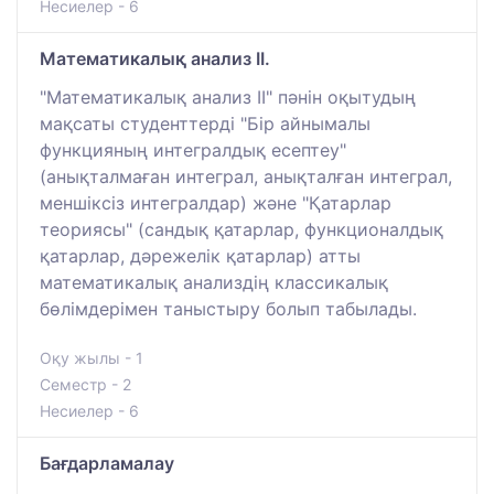
Несиелер - 6
Математикалық анализ II.
"Математикалық анализ II" пәнін оқытудың
мақсаты студенттерді "Бір айнымалы
функцияның интегралдық есептеу"
(анықталмаған интеграл, анықталған интеграл,
меншіксіз интегралдар) және "Қатарлар
теориясы" (сандық қатарлар, функционалдық
қатарлар, дәрежелік қатарлар) атты
математикалық анализдің классикалық
бөлімдерімен таныстыру болып табылады.
Оқу жылы - 1
Семестр - 2
Несиелер - 6
Бағдарламалау