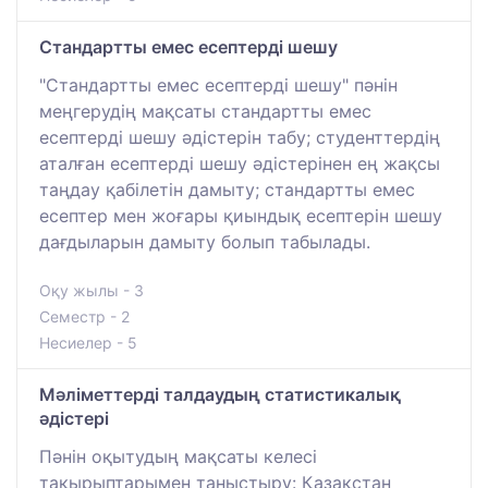
Стандартты емес есептерді шешу
"Стандартты емес есептерді шешу" пәнін
меңгерудің мақсаты стандартты емес
есептерді шешу әдістерін табу; студенттердің
аталған есептерді шешу әдістерінен ең жақсы
таңдау қабілетін дамыту; стандартты емес
есептер мен жоғары қиындық есептерін шешу
дағдыларын дамыту болып табылады.
Оқу жылы - 3
Семестр - 2
Несиелер - 5
Мәліметтерді талдаудың статистикалық
әдістері
Пәнін оқытудың мақсаты келесі
тақырыптарымен таныстыру: Қазақстан