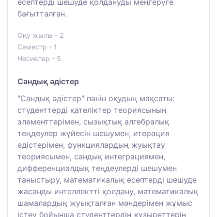
есептерді шешуде қолдануды меңгеруге
бағытталған.
Оқу жылы - 2
Семестр - 1
Несиелер - 5
Сандық әдістер
"Сандық әдістер" пәнін оқудың мақсаты:
студенттерді қателіктер теориясының
элементтерімен, сызықтық алгебралық
теңдеулер жүйесін шешумен, итерация
әдістерімен, функциялардың жуықтау
теориясымен, сандық интеграциямен,
дифференциалдық теңдеулерді шешумен
таныстыру, математикалық есептерді шешуде
жасанды интеллектті қолдану, математикалық
шамалардың жуықталған мәндерімен жұмыс
істеу бойынша студенттердің құзыреттерін