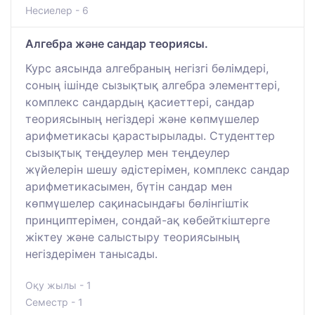
Несиелер - 6
Алгебра және сандар теориясы.
Курс аясында алгебраның негізгі бөлімдері,
соның ішінде сызықтық алгебра элементтері,
комплекс сандардың қасиеттері, сандар
теориясының негіздері және көпмүшелер
арифметикасы қарастырылады. Студенттер
сызықтық теңдеулер мен теңдеулер
жүйелерін шешу әдістерімен, комплекс сандар
арифметикасымен, бүтін сандар мен
көпмүшелер сақинасындағы бөлінгіштік
принциптерімен, сондай-ақ көбейткіштерге
жіктеу және салыстыру теориясының
негіздерімен танысады.
Оқу жылы - 1
Семестр - 1