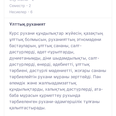
Семестр - 2
Несиелер - 6
Ұлттық руханият
Курс рухани құндылықтар жүйесін, қазақтың
ұлттық болмысын, руханияттың этномәдени
бастауларын, ұлттық сананы, салт-
дәстүрлерді, әдет-ғұрыптарды,
дүниетанымды, діни шыдамдылықты, салт-
дәстүрлерді, өнерді, әдебиетті, ұлттық
тәрбиені, дәстүрлі мәдениетті, жоғары сананы
тәрбиелейтін рухани мұраны зерттейді. Пән
әлемдік және жалпыадамзаттық
құндылықтарды, халықтық дәстүрлерді, ата-
баба мұрасын құрметтеу рухында
тәрбиеленген рухани-адамгершілік тұлғаны
қалыптастырады.