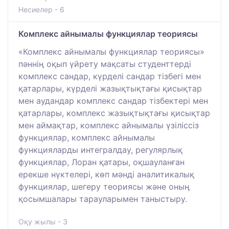
Несиелер - 6
Комплекс айнымалы функциялар теориясы
«Комплекс айнымалы функциялар теориясы»
пәннің оқып үйрету мақсаты студенттерді
комплекс сандар, күрделі сандар тізбегі мен
қатарлары, күрделі жазықтықтағы қисықтар
мен аудандар комплекс сандар тізбектері мен
қатарлары, комплекс жазықтықтағы қисықтар
мен аймақтар, комплекс айнымалы үзіліссіз
функциялар, комплекс айнымалы
функцияларды интегралдау, регулярлық
функциялар, Лоран қатары, оқшауланған
ерекше нүктелері, көп мәнді аналитикалық
функциялар, шегеру теориясы және оның
қосымшалары тарауларымен таныстыру.
Оқу жылы - 3