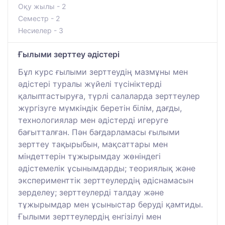
Оқу жылы - 2
Семестр - 2
Несиелер - 3
Ғылыми зерттеу әдістері
Бұл курс ғылыми зерттеудің мазмұны мен
әдістері туралы жүйелі түсініктерді
қалыптастыруға, түрлі салаларда зерттеулер
жүргізуге мүмкіндік беретін білім, дағды,
технологиялар мен әдістерді игеруге
бағытталған. Пән бағдарламасы ғылыми
зерттеу тақырыбын, мақсаттары мен
міндеттерін тұжырымдау жөніндегі
әдістемелік ұсынымдарды; теориялық және
эксперименттік зерттеулердің әдіснамасын
зерделеу; зерттеулерді талдау және
тұжырымдар мен ұсыныстар беруді қамтиды.
Ғылыми зерттеулердің енгізілуі мен