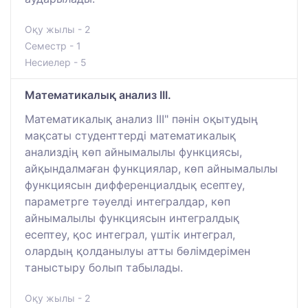
Оқу жылы - 2
Семестр - 1
Несиелер - 5
Математикалық анализ III.
Математикалық анализ III" пәнін оқытудың
мақсаты студенттерді математикалық
анализдің көп айнымалылы функциясы,
айқындалмаған функциялар, көп айнымалылы
функциясын дифференциалдық есептеу,
параметрге тәуелді интегралдар, көп
айнымалылы функциясын интегралдық
есептеу, қос интеграл, үштік интеграл,
олардың қолданылуы атты бөлімдерімен
таныстыру болып табылады.
Оқу жылы - 2