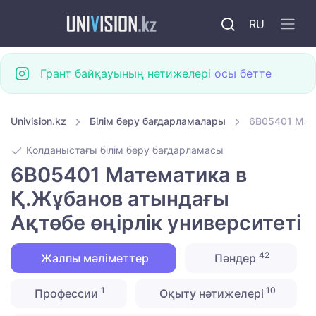
RU
Грант байқауының нәтижелері
осы бетте
Univision.kz
Білім беру бағдарламалары
6B05401 Мате
Қолданыстағы білім беру бағдарламасы
6B05401 Математика в
Қ.Жұбанов атындағы
Ақтөбе өңірлік университеті
42
Жалпы мәліметтер
Пәндер
1
10
Профессии
Оқыту нәтижелері