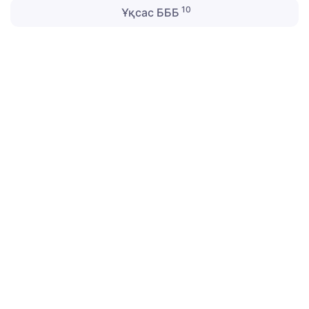
10
Ұқсас БББ