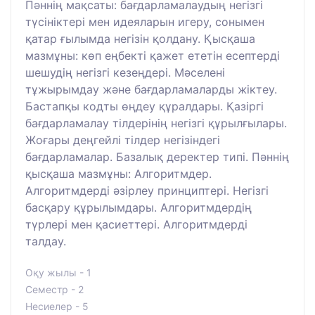
Пәннің мақсаты: бағдарламалаудың негізгі
түсініктері мен идеяларын игеру, сонымен
қатар ғылымда негізін қолдану. Қысқаша
мазмұны: көп еңбекті қажет ететін есептерді
шешудің негізгі кезеңдері. Мәселені
тұжырымдау және бағдарламаларды жіктеу.
Бастапқы кодты өңдеу құралдары. Қазіргі
бағдарламалау тілдерінің негізгі құрылғылары.
Жоғары деңгейлі тілдер негізіндегі
бағдарламалар. Базалық деректер типі. Пәннің
қысқаша мазмұны: Алгоритмдер.
Алгоритмдерді әзірлеу принциптері. Негізгі
басқару құрылымдары. Алгоритмдердің
түрлері мен қасиеттері. Алгоритмдерді
талдау.
Оқу жылы - 1
Семестр - 2
Несиелер - 5