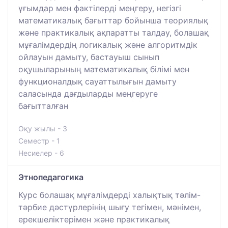
ұғымдар мен фактілерді меңгеру, негізгі
математикалық бағыттар бойынша теориялық
және практикалық ақпаратты талдау, болашақ
мұғалімдердің логикалық және алгоритмдік
ойлауын дамыту, бастауыш сынып
оқушыларының математикалық білімі мен
функционалдық сауаттылығын дамыту
саласында дағдыларды меңгеруге
бағытталған
Оқу жылы - 3
Семестр - 1
Несиелер - 6
Этнопедагогика
Курс болашақ мұғалімдерді халықтық тәлім-
тәрбие дәстүрлерінің шығу тегімен, мәнімен,
ерекшеліктерімен және практикалық