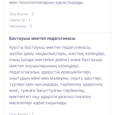
мен технологияларын қарастырады
Оқу жылы - 2
Семестр - 1
Несиелер - 5
Бастауыш мектеп педагогикасы
Курста бастауыш мектеп педагогикасы,
жалпы даму заңдылықтары, жастық кезеңдер,
оның ішінде мектепке дейінгі және бастауыш
мектеп оқушыларының кезеңдері,
педагогикалық үдерістің ерекшеліктері,
оқытудың мәні мен мазмұны, оқыту әдістері,
түрлері мен нысандары, тәрбиелеу үдерісінің
мәні, тұлғаға бағытталған тәрбиелеу,
мектептегі оқу үдерісін диагностикалау
мәселелері қарастырылады
Оқу жылы - 2