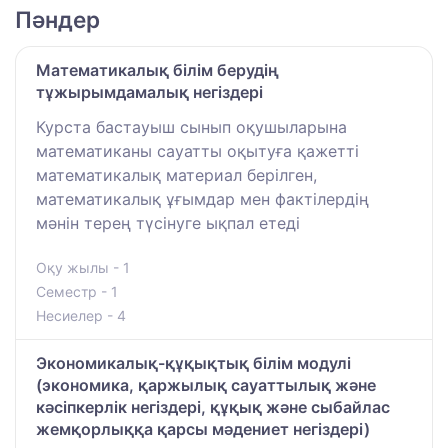
Пәндер
Математикалық білім берудің
тұжырымдамалық негіздері
Курста бастауыш сынып оқушыларына
математиканы сауатты оқытуға қажетті
математикалық материал берілген,
математикалық ұғымдар мен фактілердің
мәнін терең түсінуге ықпал етеді
Оқу жылы - 1
Семестр - 1
Несиелер - 4
Экономикалық-құқықтық білім модулі
(экономика, қаржылық сауаттылық және
кәсіпкерлік негіздері, құқық және сыбайлас
жемқорлыққа қарсы мәдениет негіздері)