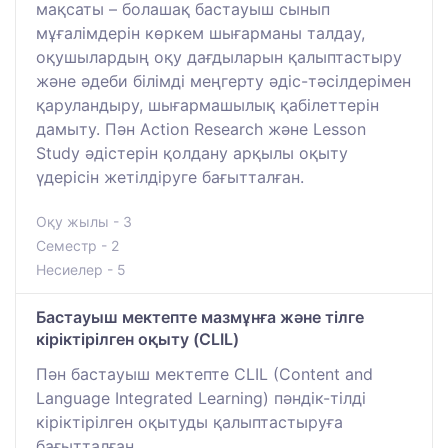
мақсаты – болашақ бастауыш сынып
мұғалімдерін көркем шығарманы талдау,
оқушылардың оқу дағдыларын қалыптастыру
және әдеби білімді меңгерту әдіс-тәсілдерімен
қаруландыру, шығармашылық қабілеттерін
дамыту. Пән Action Research және Lesson
Study әдістерін қолдану арқылы оқыту
үдерісін жетілдіруге бағытталған.
Оқу жылы - 3
Семестр - 2
Несиелер - 5
Бастауыш мектепте мазмұнға және тілге
кіріктірілген оқыту (CLIL)
Пән бастауыш мектепте CLIL (Content and
Language Integrated Learning) пәндік-тілді
кіріктірілген оқытуды қалыптастыруға
бағытталған