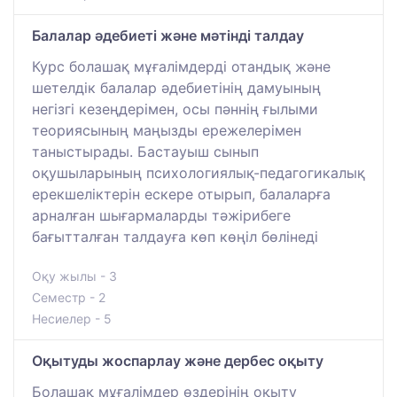
Балалар әдебиеті және мәтінді талдау
Курс болашақ мұғалімдерді отандық және
шетелдік балалар әдебиетінің дамуының
негізгі кезеңдерімен, осы пәннің ғылыми
теориясының маңызды ережелерімен
таныстырады. Бастауыш сынып
оқушыларының психологиялық-педагогикалық
ерекшеліктерін ескере отырып, балаларға
арналған шығармаларды тәжірибеге
бағытталған талдауға көп көңіл бөлінеді
Оқу жылы - 3
Семестр - 2
Несиелер - 5
Оқытуды жоспарлау және дербес оқыту
Болашақ мұғалімдер өздерінің оқыту