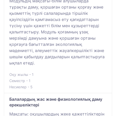
Модульдің мақсаты-білім алушыларда
тұрақты даму, қоршаған ортаны қорғау және
қызметтің түрлі салаларында тіршілік
қауіпсіздігін қамтамасыз ету қағидаттарын
түсіну үшін қажетті білім мен құзыреттерді
қалыптастыру. Модуль қоғамның ұзақ
мерзімді дамуына және қоршаған ортаны
қорғауға бағытталған экологиялық
мәдениетті, әлеуметтік жауапкершілікті және
шешім қабылдау дағдыларын қалыптастыруға
ықпал етеді.
Оқу жылы - 1
Семестр - 1
Несиелер - 5
Балалардың жас және физиологиялық даму
ерекшеліктері
Мақсаты: оқушылардың жеке қажеттіліктерін