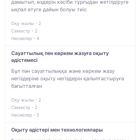
дамытып, өздерін кәсіби тұрғыдан жетілдіруге
ықпал етуге дайын болуы тиіс
Оқу жылы - 2
Семестр - 2
Несиелер - 4
Сауаттылық пен көркем жазуға оқыту
әдістемесі
Бұл пән сауаттылыққа және көркем жазу
негіздеріне оқыту негіздерін қалыптастыруға
бағытталған
Оқу жылы - 2
Семестр - 2
Несиелер - 5
Оқыту әдістері мен технологиялары