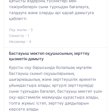
қатысты өздерінің түсініктері мен
тәжірибелерін сыни тұрғыдан бағалауға,
талдауға және оларды әрі қарай дамытуға
қабілетті
Оқу жылы - 3
Семестр - 1
Несиелер - 4
Бастауыш мектеп оқушысының зерттеу
қызметін дамыту
Курсты оқу барысында болалшақ мұғалім
бастауыш сынып оқушыларының
шығармашылық және зерттеушілік әрекетін
ұйымдастыра алады; әртүрлі зерттеулерді
сыни тұрғыдан бағалап, бастауыш мектеп үшін
оқу-әдістемелік мазмұнды құрастыра алады,
топта жұмыс істеп, зерттеу дағдыларын
көрсете алады