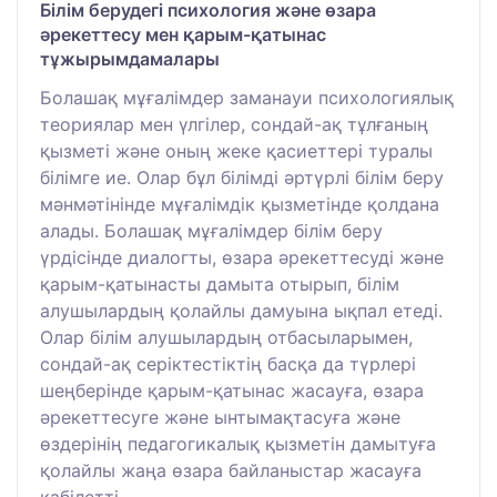
Білім берудегі психология және өзара
әрекеттесу мен қарым-қатынас
тұжырымдамалары
Болашақ мұғалімдер заманауи психологиялық
теориялар мен үлгілер, сондай-ақ тұлғаның
қызметі және оның жеке қасиеттері туралы
білімге ие. Олар бұл білімді әртүрлі білім беру
мәнмәтінінде мұғалімдік қызметінде қолдана
алады. Болашақ мұғалімдер білім беру
үрдісінде диалогты, өзара әрекеттесуді және
қарым-қатынасты дамыта отырып, білім
алушылардың қолайлы дамуына ықпал етеді.
Олар білім алушылардың отбасыларымен,
сондай-ақ серіктестіктің басқа да түрлері
шеңберінде қарым-қатынас жасауға, өзара
әрекеттесуге және ынтымақтасуға және
өздерінің педагогикалық қызметін дамытуға
қолайлы жаңа өзара байланыстар жасауға
қабілетті.