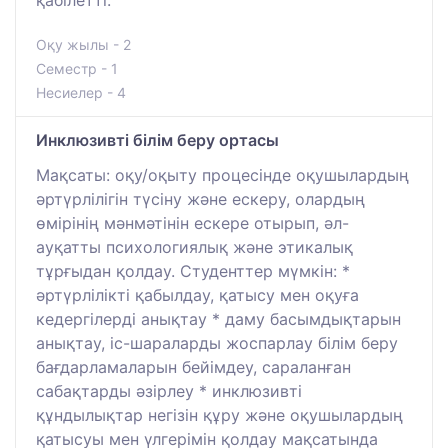
Оқу жылы - 2
Семестр - 1
Несиелер - 4
Инклюзивті білім беру ортасы
Мақсаты: оқу/оқыту процесінде оқушылардың
әртүрлілігін түсіну және ескеру, олардың
өмірінің мәнмәтінін ескере отырып, әл-
ауқатты психологиялық және этикалық
тұрғыдан қолдау. Студенттер мүмкін: *
әртүрлілікті қабылдау, қатысу мен оқуға
кедергілерді анықтау * даму басымдықтарын
анықтау, іс-шараларды жоспарлау білім беру
бағдарламаларын бейімдеу, сараланған
сабақтарды әзірлеу * инклюзивті
құндылықтар негізін құру және оқушылардың
қатысуы мен үлгерімін қолдау мақсатында