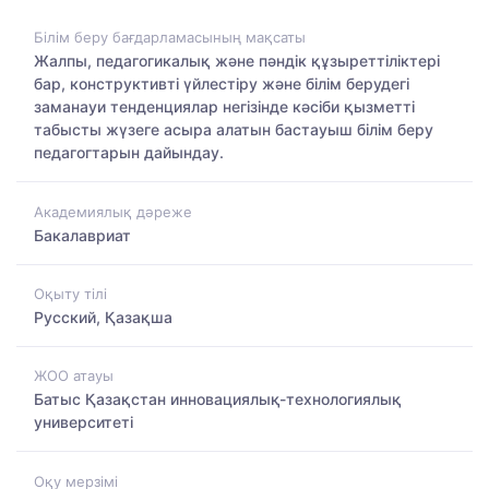
Білім беру бағдарламасының мақсаты
Жалпы, педагогикалық және пәндік құзыреттіліктері
бар, конструктивті үйлестіру және білім берудегі
заманауи тенденциялар негізінде кәсіби қызметті
табысты жүзеге асыра алатын бастауыш білім беру
педагогтарын дайындау.
Академиялық дәреже
Бакалавриат
Оқыту тілі
Русский, Қазақша
ЖОО атауы
Батыс Қазақстан инновациялық-технологиялық
университеті
Оқу мерзімі