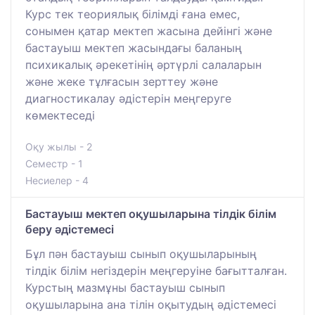
Курс тек теориялық білімді ғана емес,
сонымен қатар мектеп жасына дейінгі және
бастауыш мектеп жасындағы баланың
психикалық әрекетінің әртүрлі салаларын
және жеке тұлғасын зерттеу және
диагностикалау әдістерін меңгеруге
көмектеседі
Оқу жылы - 2
Семестр - 1
Несиелер - 4
Бастауыш мектеп оқушыларына тілдік білім
беру әдістемесі
Бұл пән бастауыш сынып оқушыларының
тілдік білім негіздерін меңгеруіне бағытталған.
Курстың мазмұны бастауыш сынып
оқушыларына ана тілін оқытудың әдістемесі