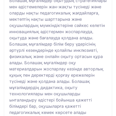
Болашақ мұғалімдер оқытудың стратегиялары
мен әдістемелерін жан-жақты түсінеді және
оларды нақты педагогикалық жағдайларға,
мектептің нақты шарттарына және
оқушылардың мүмкіндіктеріне сәйкес келетін
инновациялық әдістермен жоспарлауда,
оқытуда және бағалауда қолдана алады.
Болашақ мұғалімдер білім беру үдерісінің
әртүрлі кезеңдерінде қолайлы инклюзивті,
физикалық және онлайн оқыту ортасын құра
алады. Болашақ мұғалімдер оқу
материалдарын жоспарлау кезінде авторлық
құқық пен деректерді қорғау ережелерін
түсінеді және қолдана алады. Болашақ
мұғалімдердің дидактика, оқыту
технологиялары мен оқушыларды
ынталандыру әдістері бойынша қажетті
білімдері бар, оқушыларға қажетті
педагогикалық көмек көрсете алады