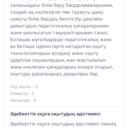
саласындағы білім беру бағдарламаларымен,
сондай-ақ кәсіпкерлік пен тұрақты даму
сияқты білім берудің белгілі бір деңгейін
дамытудың педагогикалық қағидаларымен
және қиылысатын тақырыптарымен таныс.
Болашақ мұғалімдерде педагогикалық және
өз бетінше ізденістерге негізделген оқыту
технологияларын қолдану және оқыту
үдерісіне оқушылардың жан-жақтылығын
және инклюзия қағидаларын ескере отырып,
оқытуды дараландыру дағдылары бар.
Оқу жылы - 3
Семестр - 2
Несиелер - 4
Әдебиеттік оқуға оқытудың әдістемесі
Әдебиеттік оқуға оқытудың әдістемесі пәнінің