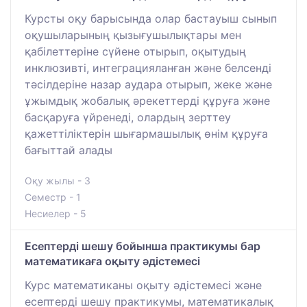
Курсты оқу барысында олар бастауыш сынып
оқушыларының қызығушылықтары мен
қабілеттеріне сүйене отырып, оқытудың
инклюзивті, интеграцияланған және белсенді
тәсілдеріне назар аудара отырып, жеке және
ұжымдық жобалық әрекеттерді құруға және
басқаруға үйренеді, олардың зерттеу
қажеттіліктерін шығармашылық өнім құруға
бағыттай алады
Оқу жылы - 3
Семестр - 1
Несиелер - 5
Есептерді шешу бойынша практикумы бар
математикаға оқыту әдістемесі
Курс математиканы оқыту әдістемесі және
есептерді шешу практикумы, математикалық