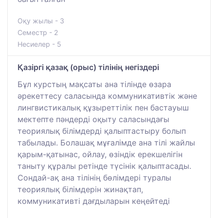
Оқу жылы - 3
Семестр - 2
Несиелер - 5
Қазіргі қазақ (орыс) тілінің негіздері
Бұл курстың мақсаты ана тілінде өзара
әрекеттесу саласында коммуникативтік және
лингвистикалық құзыреттілік пен бастауыш
мектепте пәндерді оқыту саласындағы
теориялық білімдерді қалыптастыру болып
табылады. Болашақ мұғалімде ана тілі жайлы
қарым-қатынас, ойлау, өзіндік ерекшелігін
таныту құралы ретінде түсінік қалыптасады.
Сондай-ақ ана тілінің бөлімдері туралы
теориялық білімдерін жинақтап,
коммуникативті дағдыларын кеңейтеді