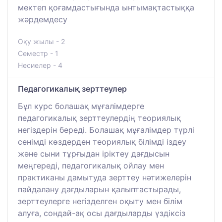
мектеп қоғамдастығында ынтымақтастыққа
жәрдемдесу
Оқу жылы - 2
Семестр - 1
Несиелер - 4
Педагогикалық зерттеулер
Бұл курс болашақ мұғалімдерге
педагогикалық зерттеулердің теориялық
негіздерін береді. Болашақ мұғалімдер түрлі
сенімді көздерден теориялық білімді іздеу
және сыни тұрғыдан іріктеу дағдысын
меңгереді, педагогикалық ойлау мен
практиканы дамытуда зерттеу нәтижелерін
пайдалану дағдыларын қалыптастырады,
зерттеулерге негізделген оқыту мен білім
алуға, сондай-ақ осы дағдыларды үздіксіз