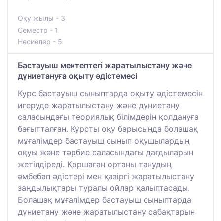
Оқу жылы - 3
Семестр - 1
Несиелер - 5
Бастауыш мектептегі жаратылыстану және
дүниетануға оқыту әдістемесі
Курс бастауыш сыныптарда оқыту әдістемесін
игеруде жаратылыстану және дүниетану
саласындағы теориялық білімдерін қолдануға
бағытталған. Курсты оқу барысында болашақ
мұғалімдер бастауыш сынып оқушылардың
оқуы және тәрбие саласындағы дағдыларын
жетілдіреді. Қоршаған ортаны танудың
әмбебап әдістері мен қазіргі жаратылыстану
заңдылықтары туралы ойлар қалыптасады.
Болашақ мұғалімдер бастауыш сыныптарда
дүниетану және жаратылыстану сабақтарын