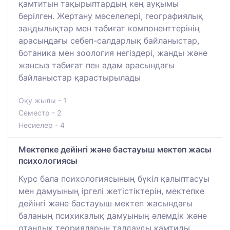
қамтитын тақырыптардың кең ауқымы
берілген. Жертану мәселелері, географиялық
заңдылықтар мен табиғат компоненттерінің
арасындағы себеп-салдарлық байланыстар,
ботаника мен зоология негіздері, жанды және
жансыз табиғат пен адам арасындағы
байланыстар қарастырылады
Оқу жылы - 1
Семестр - 2
Несиелер - 4
Мектепке дейінгі және бастауыш мектеп жасы
психологиясы
Курс бала психологиясының бүкіл қалыптасуы
мен дамуының іргелі жетістіктерін, мектепке
дейінгі және бастауыш мектеп жасындағы
баланың психикалық дамуының әлемдік және
отандық теорияларын талдауды қамтиды.