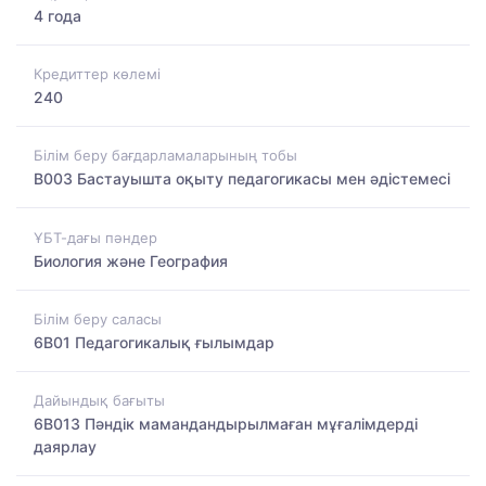
4 года
Кредиттер көлемі
240
Білім беру бағдарламаларының тобы
B003 Бастауышта оқыту педагогикасы мен әдістемесі
ҰБТ-дағы пәндер
Биология және География
Білім беру саласы
6B01 Педагогикалық ғылымдар
Дайындық бағыты
6B013 Пәндік мамандандырылмаған мұғалімдерді
даярлау