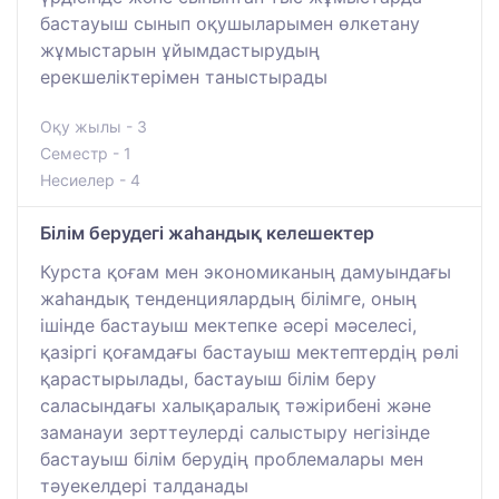
бастауыш сынып оқушыларымен өлкетану
жұмыстарын ұйымдастырудың
ерекшеліктерімен таныстырады
Оқу жылы - 3
Семестр - 1
Несиелер - 4
Білім берудегі жаһандық келешектер
Курста қоғам мен экономиканың дамуындағы
жаһандық тенденциялардың білімге, оның
ішінде бастауыш мектепке әсері мәселесі,
қазіргі қоғамдағы бастауыш мектептердің рөлі
қарастырылады, бастауыш білім беру
саласындағы халықаралық тәжірибені және
заманауи зерттеулерді салыстыру негізінде
бастауыш білім берудің проблемалары мен
тәуекелдері талданады