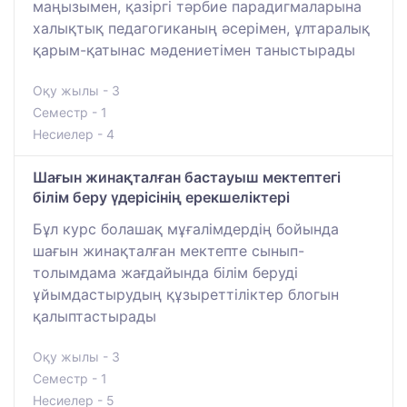
маңызымен, қазіргі тәрбие парадигмаларына
халықтық педагогиканың әсерімен, ұлтаралық
қарым-қатынас мәдениетімен таныстырады
Оқу жылы - 3
Семестр - 1
Несиелер - 4
Шағын жинақталған бастауыш мектептегі
білім беру үдерісінің ерекшеліктері
Бұл курс болашақ мұғалімдердің бойында
шағын жинақталған мектепте сынып-
толымдама жағдайында білім беруді
ұйымдастырудың құзыреттіліктер блогын
қалыптастырады
Оқу жылы - 3
Семестр - 1
Несиелер - 5