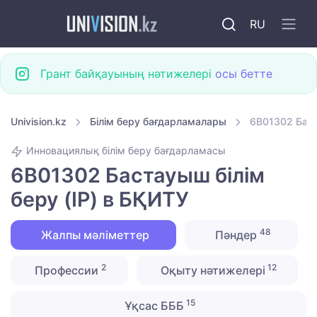
RU
Грант байқауының нәтижелері
осы бетте
Univision.kz
Білім беру бағдарламалары
6B01302 Баст
Инновациялық білім беру бағдарламасы
6B01302 Бастауыш білім
беру (IP) в БҚИТУ
48
Жалпы мәліметтер
Пәндер
2
12
Профессии
Оқыту нәтижелері
15
Ұқсас БББ