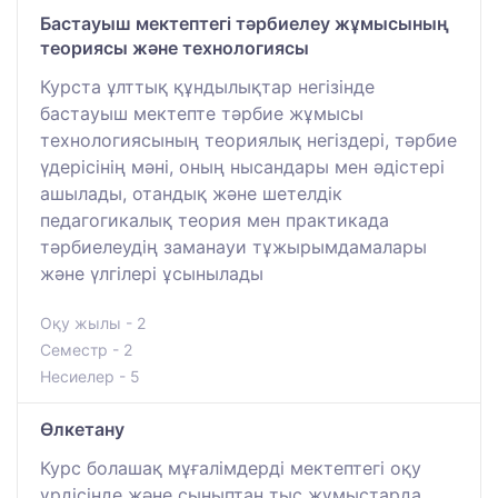
Бастауыш мектептегі тәрбиелеу жұмысының
теориясы және технологиясы
Курста ұлттық құндылықтар негізінде
бастауыш мектепте тәрбие жұмысы
технологиясының теориялық негіздері, тәрбие
үдерісінің мәні, оның нысандары мен әдістері
ашылады, отандық және шетелдік
педагогикалық теория мен практикада
тәрбиелеудің заманауи тұжырымдамалары
және үлгілері ұсынылады
Оқу жылы - 2
Семестр - 2
Несиелер - 5
Өлкетану
Курс болашақ мұғалімдерді мектептегі оқу
үрдісінде және сыныптан тыс жұмыстарда