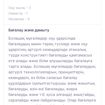
Оқу жылы - 3
Семестр - 1
Несиелер - 4
Бағалау және дамыту
Болашақ мұғалімдер оқу үдерісінде
бағалаудың мәнін терең түсінеді және оқу
үдерісінің әртүрлі кезеңдерінде этикалық
түрде конструктивті бағалауды қамтамасыз
ете алады және білім алушыларды бағалауға
тарта алады. Болашақ мұғалімдер бағалаудың
әртүрлі технологияларын, принциптерін,
кезеңдерін, өз білім саласын бағалау
құралдарын (қалыптастырушы және жиынтық
бағалауды, өзін-өзі бағалауды, өзара
бағалауды және т.б. қоса алғанда) анықтайды,
саралайды және пайдаланады. Олар бағалауға