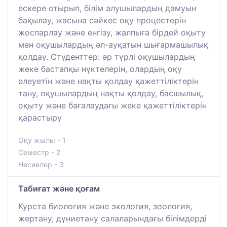
ескере отырып, білім алушылардың дамуын
бақылау, жасына сәйкес оқу процестерін
жоспарлау және енгізу, жалпыға бірдей оқыту
мен оқушылардың әл-ауқатын шығармашылық
қолдау. Студенттер: әр түрлі оқушылардың
жеке бастапқы нүктелерін, олардың оқу
әлеуетін және нақты қолдау қажеттіліктерін
тану, оқушылардың нақты қолдау, басшылық,
оқыту және бағалаудағы жеке қажеттіліктерін
қарастыру
Оқу жылы - 1
Семестр - 2
Несиелер - 3
Табиғат және қоғам
Курста биология және экология, зоология,
жертану, дүниетану салаларындағы білімдерді