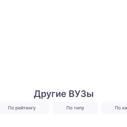
Другие ВУЗы
По рейтингу
По типу
По к