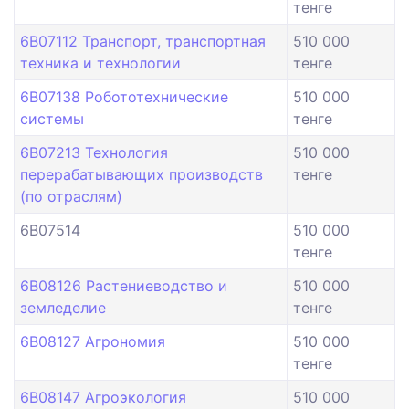
тенге
6B07112 Транспорт, транспортная
510 000
техника и технологии
тенге
6B07138 Робототехнические
510 000
системы
тенге
6B07213 Технология
510 000
перерабатывающих производств
тенге
(по отраслям)
6B07514
510 000
тенге
6B08126 Растениеводство и
510 000
земледелие
тенге
6B08127 Агрономия
510 000
тенге
6B08147 Агроэкология
510 000