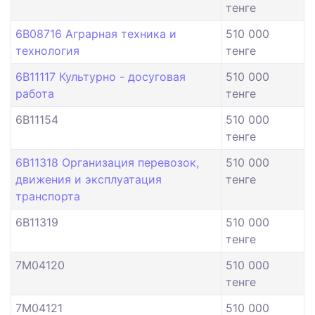
тенге
6B08716 Аграрная техника и
510 000
технология
тенге
6B11117 Культурно - досуговая
510 000
работа
тенге
6B11154
510 000
тенге
6B11318 Организация перевозок,
510 000
движения и эксплуатация
тенге
транспорта
6B11319
510 000
тенге
7M04120
510 000
тенге
7M04121
510 000