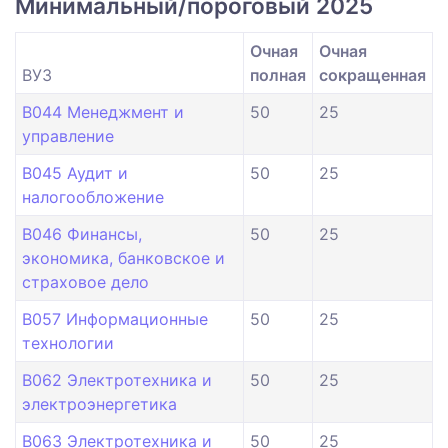
Минимальный/пороговый 2025
Очная
Очная
ВУЗ
полная
сокращенная
B044 Менеджмент и
50
25
управление
B045 Аудит и
50
25
налогообложение
B046 Финансы,
50
25
экономика, банковское и
страховое дело
B057 Информационные
50
25
технологии
B062 Электротехника и
50
25
электроэнергетика
B063 Электротехника и
50
25