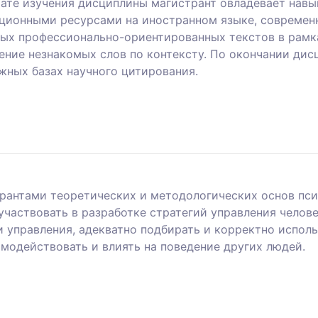
тате изучения дисциплины магистрант овладевает нав
ационными ресурсами на иностранном языке, совреме
ых профессионально-ориентированных текстов в рамк
ение незнакомых слов по контексту. По окончании ди
жных базах научного цитирования.
рантами теоретических и методологических основ псих
аствовать в разработке стратегий управления челов
 управления, адекватно подбирать и корректно исполь
модействовать и влиять на поведение других людей.