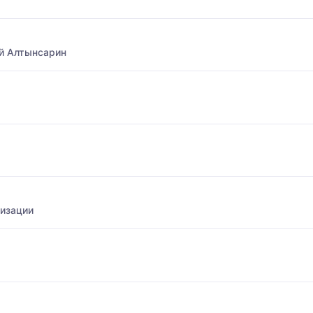
й Алтынсарин
лизации