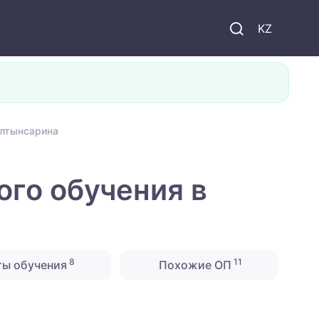
KZ
Алтынсарина
ого обучения в
8
11
ты обучения
Похожие ОП