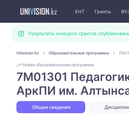
ЕНТ
Гранты
ВУ
Результаты конкурса грантов опубликован
Univision.kz
Образовательные программы
7M01
Новая образовательная программа
7M01301 Педагогик
АркПИ им. Алтынс
Общие сведения
Дисципли