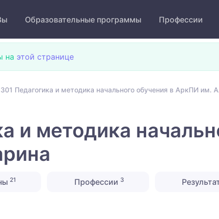
Зы
Образовательные программы
Профессии
ы на
этой странице
301 Педагогика и методика начального обучения в АркПИ им. 
а и методика начальн
арина
21
3
ны
Профессии
Результа