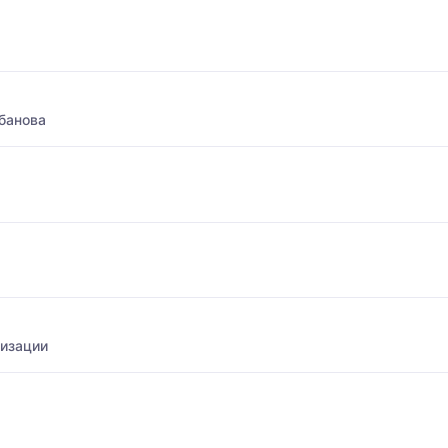
банова
лизации