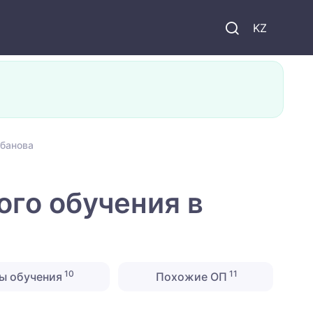
KZ
убанова
ого обучения в
10
11
ы обучения
Похожие ОП