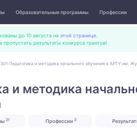
Зы
Образовательные программы
Профессии
кованы до 10 августа на
этой странице
.
не пропустить результаты конкурса грантов!
301 Педагогика и методика начального обучения в АРГУ им. Ж
а и методика начальн
а
21
2
ны
Профессии
Результат