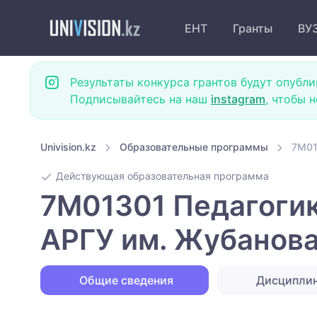
ЕНТ
Гранты
ВУ
Результаты конкурса грантов будут опубли
Подписывайтесь на наш
instagram
, чтобы 
Univision.kz
Образовательные программы
7M01
Действующая образовательная программа
7M01301 Педагогик
АРГУ им. Жубанов
Общие сведения
Дисципли