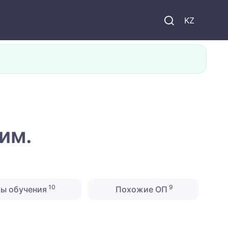
KZ
им.
10
9
ты обучения
Похожие ОП