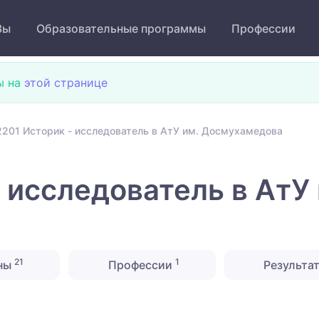
Зы
Образовательные программы
Профессии
ы на
этой странице
201 Историк - исследователь в АтУ им. Досмухамедова
 исследователь в АтУ 
21
1
ны
Профессии
Результа