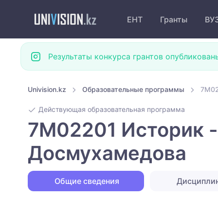
ЕНТ
Гранты
ВУ
Результаты конкурса грантов опубликован
Univision.kz
Образовательные программы
7M02
Действующая образовательная программа
7M02201 Историк -
Досмухамедова
Общие сведения
Дисципли