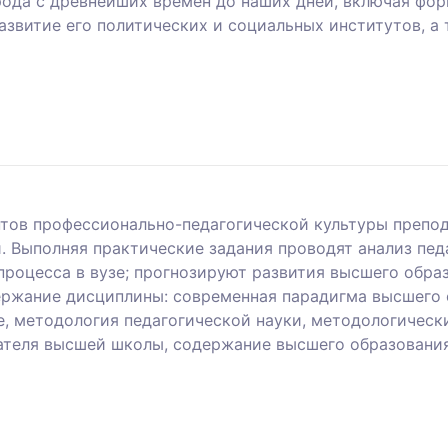
рода с древнейших времен до наших дней, включая фо
развитие его политических и социальных институтов, 
нтов профессионально-педагогической культуры препо
. Выполняя практические задания проводят анализ пед
процесса в вузе; прогнозируют развития высшего обр
ержание дисциплины: современная парадигма высшего 
, методология педагогической науки, методологически
теля высшей школы, содержание высшего образования