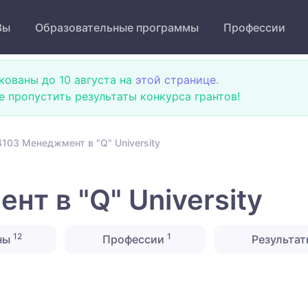
Зы
Образовательные программы
Профессии
кованы до 10 августа на
этой странице
.
не пропустить результаты конкурса грантов!
103 Менеджмент в "Q" University
т в "Q" University
12
1
ны
Профессии
Результат