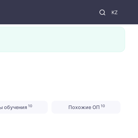
KZ
10
10
ы обучения
Похожие ОП