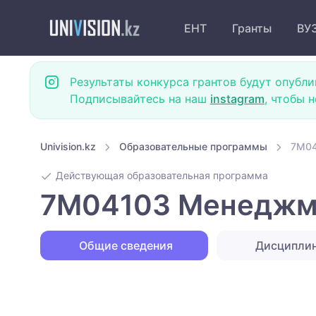
ЕНТ
Гранты
ВУ
Результаты конкурса грантов будут опубли
Подписывайтесь на наш
instagram
, чтобы 
Univision.kz
Образовательные программы
7M04
Действующая образовательная программа
7M04103 Менеджмен
Общие сведения
Дисципли