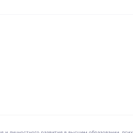
я и личностного развития в высшем образовании, псих