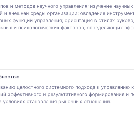
ипов и методов научного управления; изучение научны
й и внешней среды организации; овладение инструмен
вных функций управления; ориентация в стилях руково
льных и психологических факторов, определяющих эф
обностью
анию целостного системного подхода к управлению ка
ий эффективного и результативного формирования и 
в условиях становления рыночных отношений.