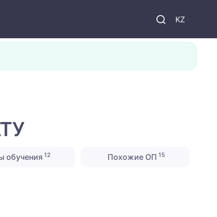
KZ
АТУ
12
15
ы обучения
Похожие ОП