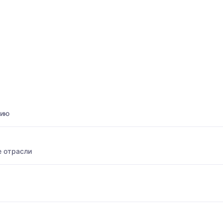
нию
 отрасли