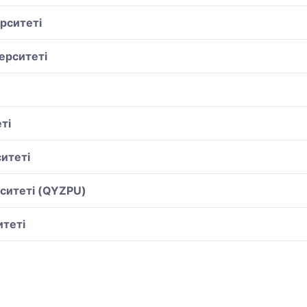
рситеті
ерситеті
тi
итеті
ситеті (QYZPU)
теті