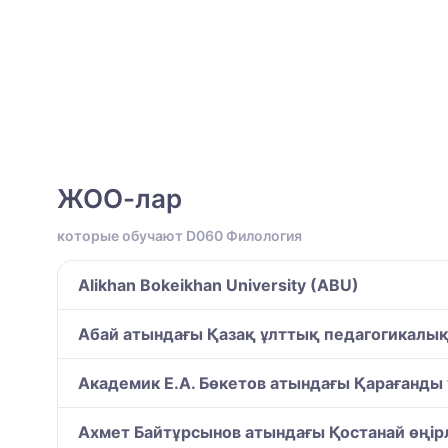
ЖОО-лар
которые обучают D060 Филология
Alikhan Bokeikhan University (ABU)
Абай атындағы Қазақ ұлттық педагогикалық
Академик Е.А. Бөкетов атындағы Қарағанды ұ
Ахмет Байтұрсынов атындағы Қостанай өңірл