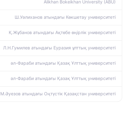
Alikhan Bokeikhan University (ABU)
Ш.Уәлиханов атындағы Көкшетау университетi
Қ.Жұбанов атындағы Ақтөбе өңірлік университеті
Л.Н.Гумилев атындағы Еуразия ұлттық университеті
әл-Фараби атындағы Қазақ Ұлттық университеті
әл-Фараби атындағы Қазақ Ұлттық университеті
М.Әуезов атындағы Оңтүстік Қазақстан университеті