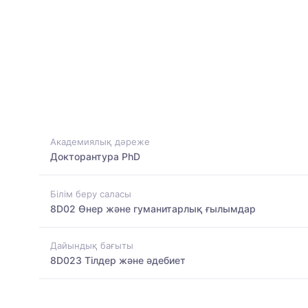
Академиялық дәреже
Докторантура PhD
Білім беру саласы
8D02 Өнер және гуманитарлық ғылымдар
Дайындық бағыты
8D023 Тілдер және әдебиет