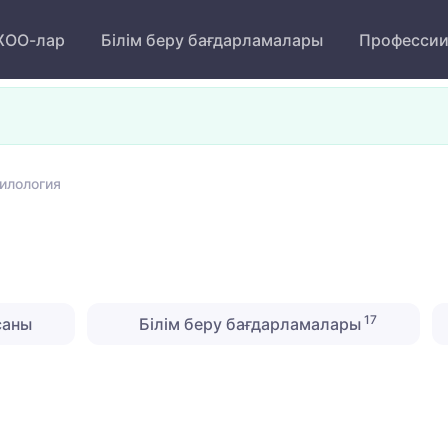
ОО-лар
Білім беру бағдарламалары
Професси
илология
17
саны
Білім беру бағдарламалары