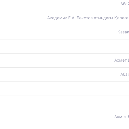
Аба
Академик Е.А. Бөкетов атындағы Қараған
Қазақ
Ахмет 
Аба
Ахмет 