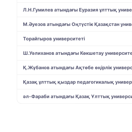
Л.Н.Гумилев атындағы Еуразия ұлттық униве
М.Әуезов атындағы Оңтүстік Қазақстан унив
Торайгыров университеті
Ш.Уәлиханов атындағы Көкшетау университе
Қ.Жұбанов атындағы Ақтөбе өңірлік универс
Қазақ ұлттық қыздар педагогикалық универ
әл-Фараби атындағы Қазақ Ұлттық универси